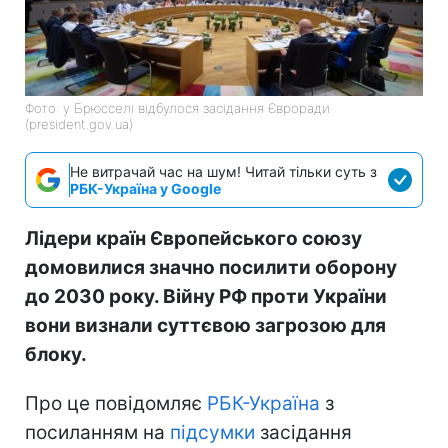
Фото: у Брюсселі відбулося засідання Євроради
(president.gov.ua)
Не витрачай час на шум! Читай тільки суть з
РБК-Україна у Google
Лідери країн Європейського союзу
домовилися значно посилити оборону
до 2030 року. Війну РФ проти України
вони визнали суттєвою загрозою для
блоку.
Про це повідомляє
РБК-Україна
з
посиланням на
підсумки
засідання