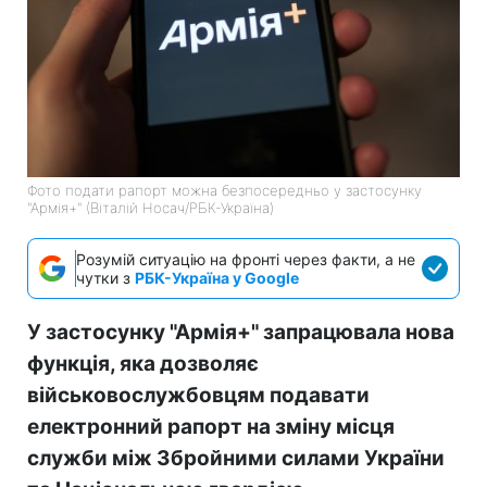
Фото подати рапорт можна безпосередньо у застосунку
"Армія+" (Віталій Носач/РБК-Україна)
Розумій ситуацію на фронті через факти, а не
чутки з
РБК-Україна у Google
У застосунку "Армія+" запрацювала нова
функція, яка дозволяє
військовослужбовцям подавати
електронний рапорт на зміну місця
служби між Збройними силами України