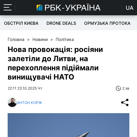
UA
ОБСТРІЛ КИЄВА
DRONE DEALS
ОРМУЗЬКА ПРОТОКА
Головна
»
Новини
»
Політика
Нова провокація: росіяни
залетіли до Литви, на
перехоплення підіймали
винищувачі НАТО
22:11 23.10.2025 Чт
2 хв
АНТОН КОРЖ