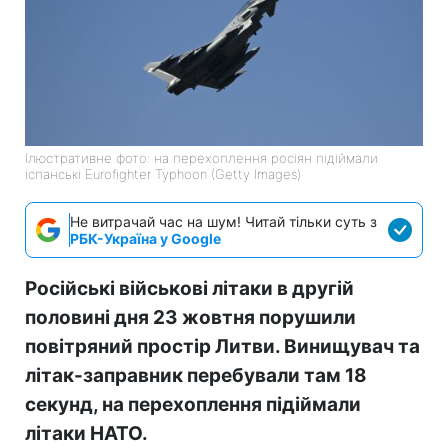
Ілюстративне фото: на перехоплення росіян підіймали
іспанські Eurofighter Typhoon (Getty Images)
Не витрачай час на шум! Читай тільки суть з
РБК-Україна у Google
Російські військові літаки в другій
половині дня 23 жовтня порушили
повітряний простір Литви. Винищувач та
літак-заправник перебували там 18
секунд, на перехоплення підіймали
літаки НАТО.