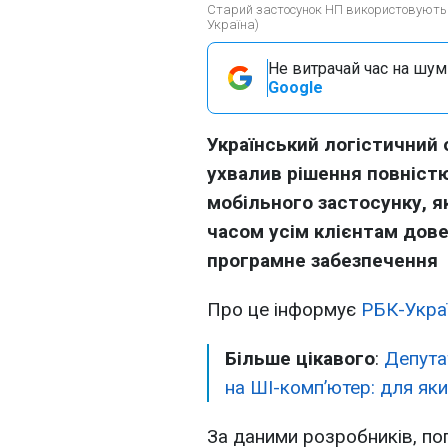
Старий застосунок НП використовують по
Україна)
Не витрачай час на шум!
Google
Український логістичний 
ухвалив рішення повніст
мобільного застосунку, я
часом усім клієнтам дов
програмне забезпечення
Про це інформує
РБК-Укра
Більше цікавого
:
Депута
на ШІ-комп’ютер: для як
За даними розробників, поп