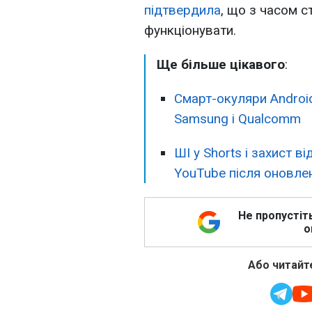
підтвердила
, що з часом 
функціонувати.
Ще більше цікавого
:
Смарт-окуляри Android
Samsung і Qualcomm
ШІ у Shorts і захист в
YouTube після оновле
Не пропустіт
о
Або читайте