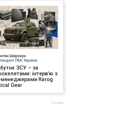
янтин Широкун
пондент РБК-Україна
бутнє ЗСУ – за
оскелетами: інтерв'ю з
-менеджерами Rarog
ical Gear