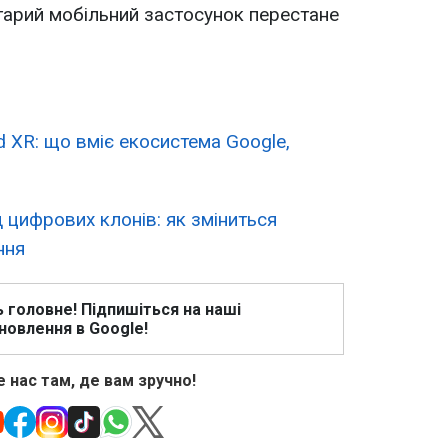
старий мобільний застосунок перестане
 XR: що вміє екосистема Google,
ід цифрових клонів: як зміниться
ння
ь головне! Підпишіться на наші
новлення в Google!
 нас там, де вам зручно!