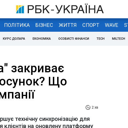
ПОЛІТИКА
БІЗНЕС
ЖИТТЯ
СПОРТ
WAVE
S
КУРС ДОЛАРА
ЕКОНОМІКА
ОСОБИСТІ ФІНАНСИ
TECH
MILTECH
а" закриває
тосунок? Що
мпанії
2 хв
ершує технічну синхронізацію для
я клієнтів на оновлену платформу