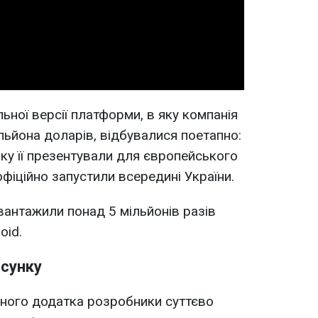
Video
ьної версії платформи, в яку компанія
ьйона доларів, відбувалися поетапно:
ку її презентували для європейського
офіційно запустили всередині України.
вантажили понад 5 мільйонів разів
oid.
осунку
ьного додатка розробники суттєво