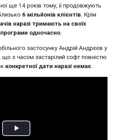
ої ще 14 років тому, її продовжують
близько
6 мільйонів клієнтів
. Крім
ачів наразі тримають на своїх
ї програми одночасно
.
обільного застосунку Андрій Андрєєв у
, що з часом застарілий софт повністю
ак
конкретної дати наразі немає
.
Play