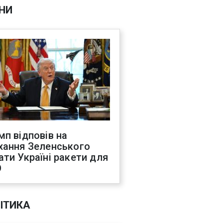
НИ
мп відповів на
хання Зеленського
ати Україні ракети для
О
ІТИКА