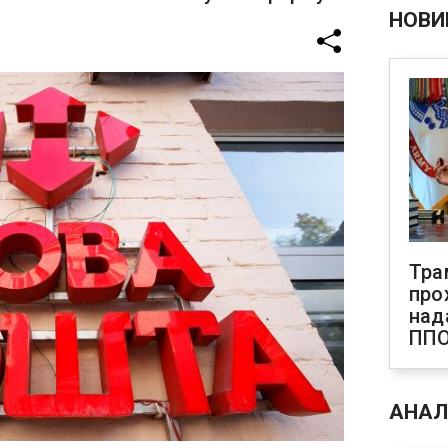
НОВИ
Тра
про
над
ПП
АНАЛ