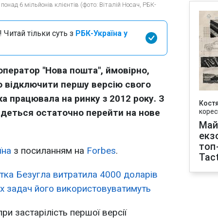
над 6 мільйонів клієнтів (фото: Віталій Носач, РБК-
 Читай тільки суть з
РБК-Україна у
оператор "Нова пошта", ймовірно,
ю відключити першу версію свого
ка працювала на ринку з 2012 року. З
Кост
едеться остаточно перейти на нове
корес
Май
екз
топ
їна
з посиланням на
Forbes
.
Tact
тка Безугла витратила 4000 доларів
их задач його використовуватимуть
ри застарілість першої версії