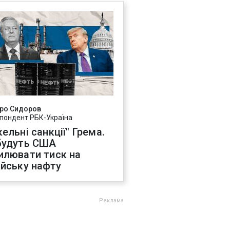
ро Сидоров
пондент РБК-Україна
ельні санкції" Грема.
будуть США
илювати тиск на
ійську нафту