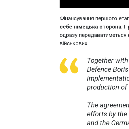
Фінансування першого ета
себе німецька сторона
. 
одразу передаватиметься н
військових.
Together with
Defence Boris
implementatio
production of
The agreement
efforts by the
and the Germa