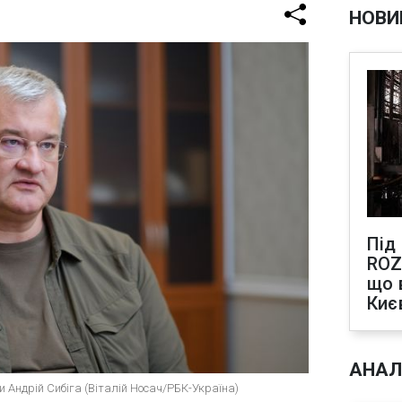
НОВИ
Під
ROZ
що 
Киє
АНАЛ
и Андрій Сибіга (Віталій Носач/РБК-Україна)