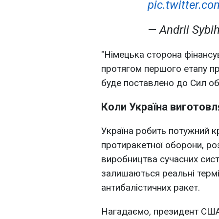
pic.twitter.
— Andrii Sybi
"Німецька сторона фінансу
протягом першого етапу пр
буде поставлено до Сил обо
Коли Україна виготовл
Україна робить потужний к
протиракетної оборони, р
виробництва сучасних сис
залишаються реальні термі
антибалістичних ракет.
Нагадаємо, президент СШ