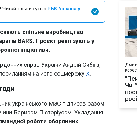
 Читай тільки суть з
РБК-Україна у
пускають спільне виробництво
аратів BARS. Проєкт реалізують у
онної ініціативи.
рдонних справ України Андрій Сибіга,
Дмит
корес
посиланням на його соцмережу
X
.
"Пек
Чи 
угоди
пос
рос
ьник українського МЗС підписав разом
ччини Борисом Пісторіусом. Укладання
омандної роботи оборонних