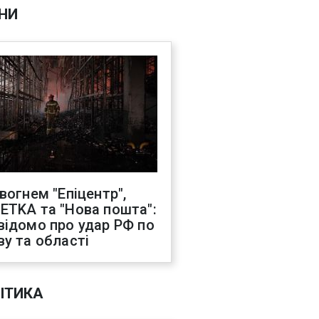
НИ
 вогнем "Епіцентр",
ETKA та "Нова пошта":
відомо про удар РФ по
ву та області
ІТИКА