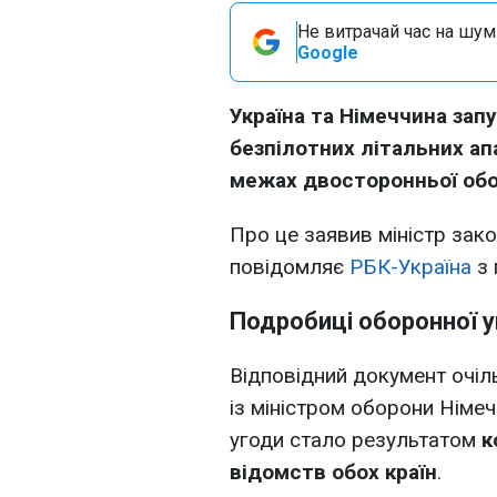
Не витрачай час на шум!
Google
Україна та Німеччина за
безпілотних літальних ап
межах двосторонньої обор
Про це заявив міністр зако
повідомляє
РБК-Україна
з 
Подробиці оборонної 
Відповідний документ очіл
із міністром оборони Німе
угоди стало результатом
к
відомств обох країн
.