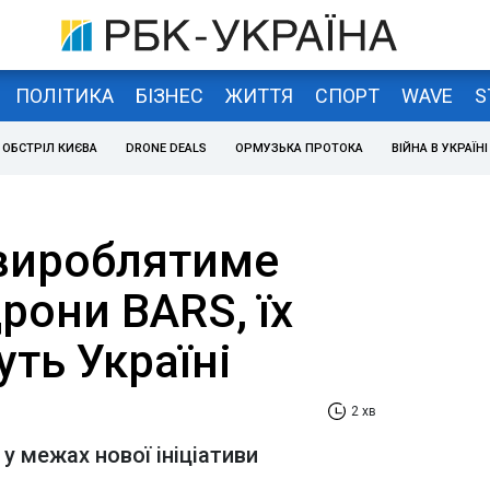
ПОЛІТИКА
БІЗНЕС
ЖИТТЯ
СПОРТ
WAVE
S
ОБСТРІЛ КИЄВА
DRONE DEALS
ОРМУЗЬКА ПРОТОКА
ВІЙНА В УКРАЇНІ
вироблятиме
дрони BARS, їх
ть Україні
2 хв
у межах нової ініціативи