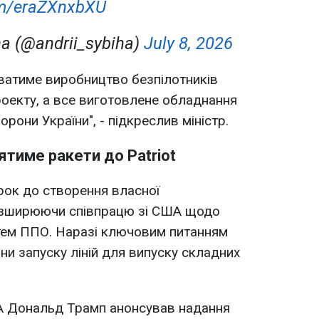
com/eraZXnxbXU
ha (@andrii_sybiha)
July 8, 2026
ватиме виробництво безпілотників
оекту, а все виготовлене обладнання
рони України", - підкреслив міністр.
ятиме ракети до Patriot
рок до створення власної
озширюючи співпрацю зі США щодо
тем ППО. Наразі ключовим питанням
ни запуску ліній для випуску складних
А Дональд Трамп анонсував надання