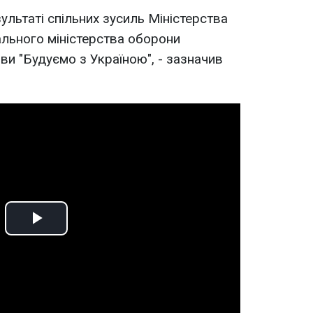
ультаті спільних зусиль Міністерства
льного міністерства оборони
иви "Будуємо з Україною", - зазначив
Play
Video