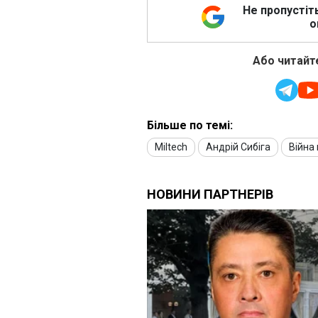
Не пропустіт
о
Або читайте
Більше по темі:
Miltech
Андрій Сибіга
Війна 