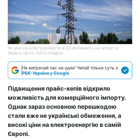
Як ціни на електроенергію в ЄС впливають на імпорт в
Україну (фото: Getty Images)
Не витрачай час на шум! Читай тільки суть з
РБК-Україна у Google
Підвищення прайс-кепів відкрило
можливість для комерційного імпорту.
Однак зараз основною перешкодою
стали вже не українські обмеження, а
високі ціни на електроенергію в самій
Європі.