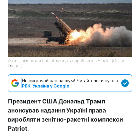
Фото: комплекси Patriot можуть виробляти в Україні (Getty
Images)
Не витрачай час на шум! Читай тільки суть з
РБК-Україна у Google
Президент США Дональд Трамп
анонсував надання Україні права
виробляти зенітно-ракетні комплекси
Patriot.