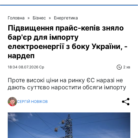
Головна
»
Бізнес
»
Енергетика
Підвищення прайс-кепів зняло
бар'єр для імпорту
електроенергії з боку України, -
нардеп
18:34 08.07.2026 Ср
2 хв
Проте високі ціни на ринку ЄС наразі не
дають суттєво наростити обсяги імпорту
СЕРГІЙ НОВІКОВ