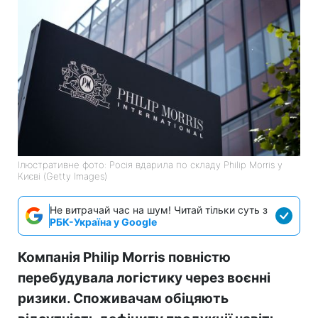
Ілюстративне фото: Росія вдарила по складу Philip Morris у
Києві (Getty Images)
Не витрачай час на шум! Читай тільки суть з
РБК-Україна у Google
Компанія Philip Morris повністю
перебудувала логістику через воєнні
ризики. Споживачам обіцяють