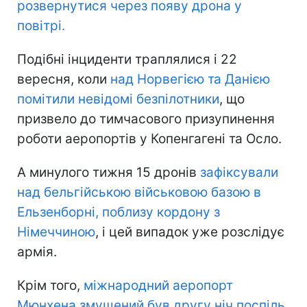
розвернутися через появу дрона у
повітрі.
Подібні інциденти траплялися і 22
вересня, коли
над Норвегією та Данією
помітили невідомі безпілотники
, що
призвело до тимчасового призупинення
роботи аеропортів у Копенгагені та Осло.
А минулого тижня 15 дронів
зафіксували
над бельгійською військовою базою в
Ельзенборні, поблизу кордону з
Німеччиною
, і цей випадок уже розслідує
армія.
Крім того,
міжнародний аеропорт
Мюнхена змушений був другу ніч поспіль