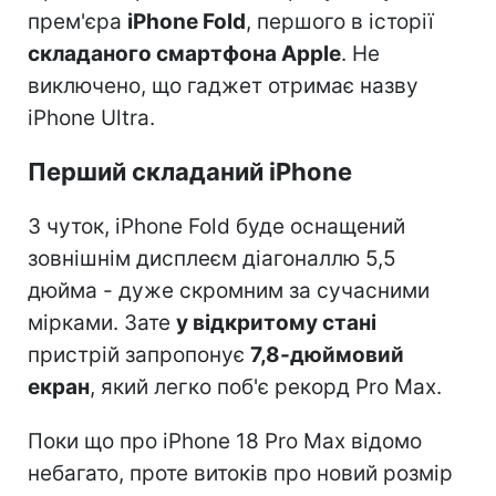
прем'єра
iPhone Fold
, першого в історії
складаного смартфона Apple
. Не
виключено, що гаджет отримає назву
iPhone Ultra.
Перший складаний iPhone
З чуток, iPhone Fold буде оснащений
зовнішнім дисплеєм діагоналлю 5,5
дюйма - дуже скромним за сучасними
мірками. Зате
у відкритому стані
пристрій запропонує
7,8-дюймовий
екран
, який легко поб'є рекорд Pro Max.
Поки що про iPhone 18 Pro Max відомо
небагато, проте витоків про новий розмір