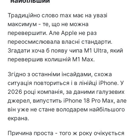
"найбільший"
Традиційно слово max має на увазі
максимум - те, що не можна
перевершити. Але Apple не раз
переосмислювала власні стандарти.
Згадати хоча б появу чипа M1 Ultra, який
перевершив колишній M1 Max.
Згідно з останніми інсайдами, схожа
ситуація повториться і в лінійці iPhone. У
2026 році компанія, за даними галузевих
джерел, випустить iPhone 18 Pro Max, але
він уже не стане володарем найбільшого
екрана.
Причина проста - того ж року очікується