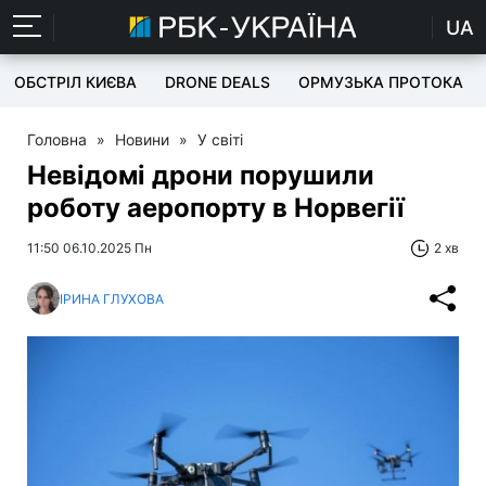
UA
ОБСТРІЛ КИЄВА
DRONE DEALS
ОРМУЗЬКА ПРОТОКА
Головна
»
Новини
»
У світі
Невідомі дрони порушили
роботу аеропорту в Норвегії
11:50 06.10.2025 Пн
2 хв
ІРИНА ГЛУХОВА