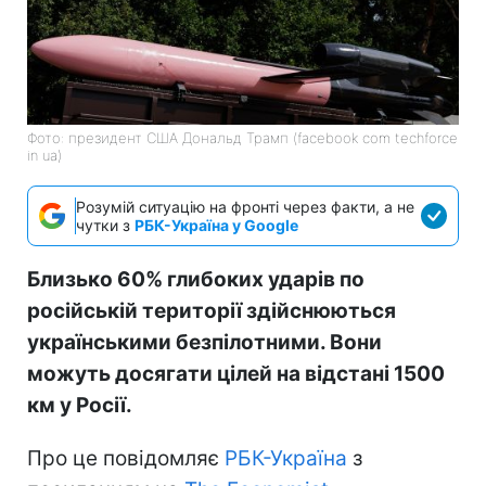
Фото: президент США Дональд Трамп (facebook com techforce
in ua)
Розумій ситуацію на фронті через факти, а не
чутки з
РБК-Україна у Google
Близько 60% глибоких ударів по
російській території здійснюються
українськими безпілотними. Вони
можуть досягати цілей на відстані 1500
км у Росії.
Про це повідомляє
РБК-Україна
з