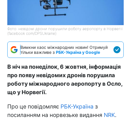
Фото: невідомі дрони порушили роботу аеропорту в Норвегії
(facebook com/DPSUkraine)
Вимкни хаос міжнародних новин! Отримуй
тільки важливе з
РБК-Україна у Google
В ніч на понеділок, 6 жовтня, інформація
про появу невідомих дронів порушила
роботу міжнародного аеропорту в Осло,
що у Норвегії.
Про це повідомляє
РБК-Україна
з
посиланням на норвезьке видання
NRK
.