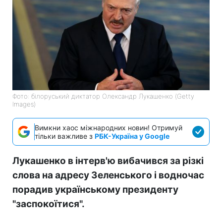
Фото: білоруський диктатор Олександр Лукашенко (Getty
Images)
Вимкни хаос міжнародних новин! Отримуй
тільки важливе з
РБК-Україна у Google
Лукашенко в інтерв'ю вибачився за різкі
слова на адресу Зеленського і водночас
порадив українському президенту
"заспокоїтися".