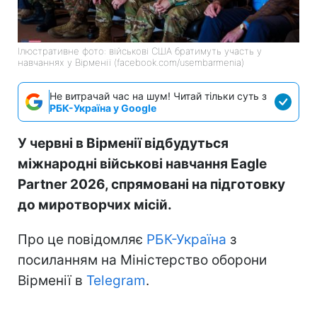
Ілюстративне фото: військові США братимуть участь у
навчаннях у Вірменії (facebook.com/usembarmenia)
Не витрачай час на шум! Читай тільки суть з
РБК-Україна у Google
У червні в Вірменії відбудуться
міжнародні військові навчання Eagle
Partner 2026, спрямовані на підготовку
до миротворчих місій.
Про це повідомляє
РБК-Україна
з
посиланням на Міністерство оборони
Вірменії в
Telegram
.