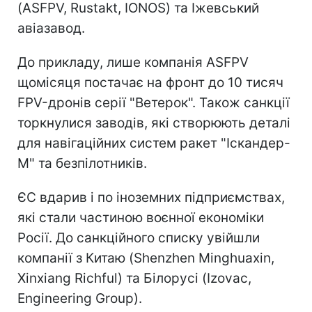
(ASFPV, Rustakt, IONOS) та Іжевський
авіазавод.
До прикладу, лише компанія ASFPV
щомісяця постачає на фронт до 10 тисяч
FPV-дронів серії "Ветерок". Також санкції
торкнулися заводів, які створюють деталі
для навігаційних систем ракет "Іскандер-
М" та безпілотників.
ЄС вдарив і по іноземних підприємствах,
які стали частиною воєнної економіки
Росії. До санкційного списку увійшли
компанії з Китаю (Shenzhen Minghuaxin,
Xinxiang Richful) та Білорусі (Izovac,
Engineering Group).