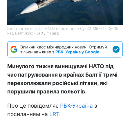
Ілюстративне фото: НАТО перехопило Су-30, МіГ-31 і Су-35
над Балтикою (GettyImages)
Вимкни хаос міжнародних новин! Отримуй
тільки важливе з
РБК-Україна у Google
Минулого тижня винищувачі НАТО під
час патрулювання в країнах Балтії тричі
перехоплювали російські літаки, які
порушили правила польотів.
Про це повідомляє
РБК-Україна
з
посиланням на
LRT.