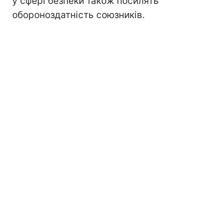
у сфері безпеки також посилять
обороноздатність союзників.