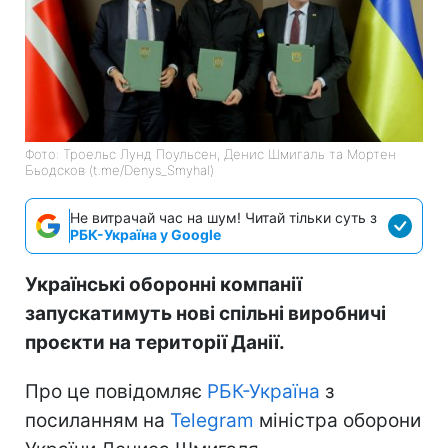
Фото: Троельс Лунд Поульсен, Денис Шмигаль та Мортен
Бьодсков (t.me/Denys_Smyhal)
Не витрачай час на шум! Читай тільки суть з
РБК-Україна у Google
Українські оборонні компанії
запускатимуть нові спільні виробничі
проєкти на території Данії.
Про це повідомляє
РБК-Україна
з
посиланням на
Telegram
міністра оборони