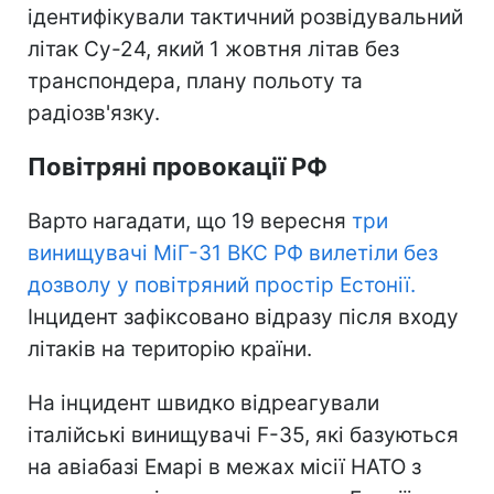
ідентифікували тактичний розвідувальний
літак Су-24, який 1 жовтня літав без
транспондера, плану польоту та
радіозв'язку.
Повітряні провокації РФ
Варто нагадати, що 19 вересня
три
винищувачі МіГ-31 ВКС РФ вилетіли без
дозволу у повітряний простір Естонії.
Інцидент зафіксовано відразу після входу
літаків на територію країни.
На інцидент швидко відреагували
італійські винищувачі F-35, які базуються
на авіабазі Емарі в межах місії НАТО з