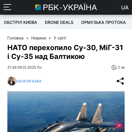
UA
ОБСТРІЛ КИЄВА
DRONE DEALS
ОРМУЗЬКА ПРОТОКА
Головна
»
Новини
»
У світі
НАТО перехопило Су-30, МіГ-31
і Су-35 над Балтикою
21:36 06.10.2025 Пн
2 хв
НАТАЛІЯ КАВА