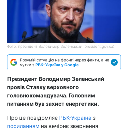
Фото: президент Володимир Зеленський (president.gov.ua)
Розумій ситуацію на фронті через факти, а не
чутки з
РБК-Україна у Google
Президент Володимир Зеленський
провів Ставку верховного
головнокомандувача. Головним
питанням був захист енергетики.
Про це повідомляє
РБК-Україна
з
посиланням
на вечірнє звернення