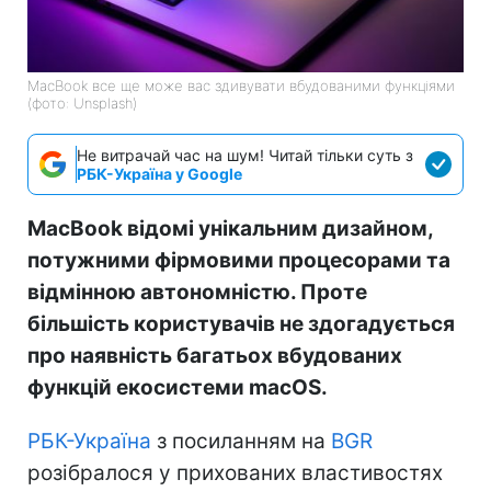
MacBook все ще може вас здивувати вбудованими функціями
(фото: Unsplash)
Не витрачай час на шум! Читай тільки суть з
РБК-Україна у Google
MacBook відомі унікальним дизайном,
потужними фірмовими процесорами та
відмінною автономністю. Проте
більшість користувачів не здогадується
про наявність багатьох вбудованих
функцій екосистеми macOS.
РБК-Україна
з посиланням на
BGR
розібралося у прихованих властивостях