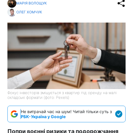
МАРІЯ ВОЛОЩУК
ОЛЕГ ХОМЧУК
Фокус інвесторів зміщується з квартир під оренду на малі
складські формати (фото: Pexels)
Не витрачай час на шум! Читай тільки суть з
РБК-Україна у Google
Попри воєнні ризики та подорожчання