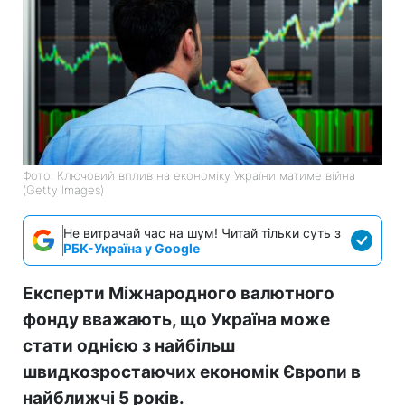
Фото: Ключовий вплив на економіку України матиме війна
(Getty Images)
Не витрачай час на шум! Читай тільки суть з
РБК-Україна у Google
Експерти Міжнародного валютного
фонду вважають, що Україна може
стати однією з найбільш
швидкозростаючих економік Європи в
найближчі 5 років.