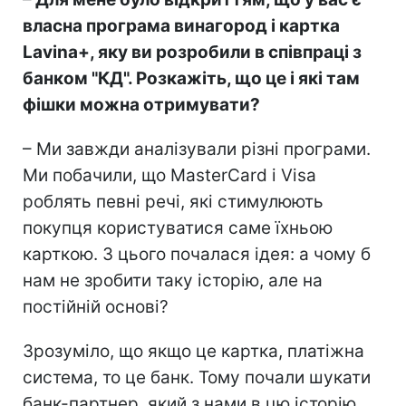
власна програма винагород і картка
Lavina+, яку ви розробили в співпраці з
банком "КД". Розкажіть, що це і які там
фішки можна отримувати?
– Ми завжди аналізували різні програми.
Ми побачили, що MasterCard і Visa
роблять певні речі, які стимулюють
покупця користуватися саме їхньою
карткою. З цього почалася ідея: а чому б
нам не зробити таку історію, але на
постійній основі?
Зрозуміло, що якщо це картка, платіжна
система, то це банк. Тому почали шукати
банк-партнер, який з нами в цю історію