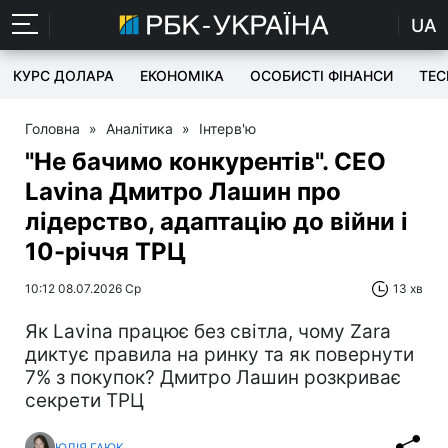
UA
КУРС ДОЛАРА
ЕКОНОМІКА
ОСОБИСТІ ФІНАНСИ
TEC
Головна
»
Аналітика
»
Інтерв'ю
"Не бачимо конкурентів". СЕО
Lavina Дмитро Лашин про
лідерство, адаптацію до війни і
10-річчя ТРЦ
10:12 08.07.2026 Ср
13 хв
Як Lavina працює без світла, чому Zara
диктує правила на ринку та як повернути
7% з покупок? Дмитро Лашин розкриває
секрети ТРЦ
ЮЛІЯ ГАЮК