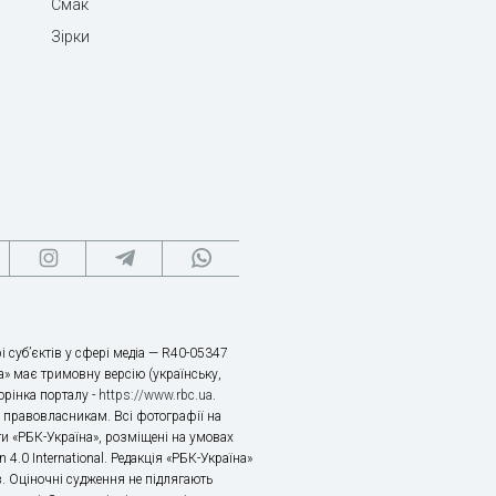
Смак
Зірки
і суб’єктів у сфері медіа — R40-05347
» має тримовну версію (українську,
торінка порталу -
https://www.rbc.ua
.
х правовласникам. Всі фотографії на
ти «РБК-Україна», розміщені на умовах
n 4.0 International. Редакція «РБК-Україна»
в. Оціночні судження не підлягають