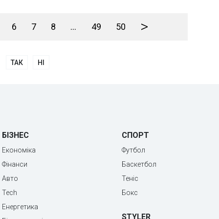
>
6
7
8
...
49
50
ТАК
НІ
БІЗНЕС
СПОРТ
Економіка
Футбол
Фінанси
Баскетбол
Авто
Теніс
Tech
Бокс
Енергетика
STYLER