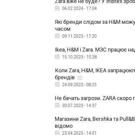
Zara вже не буде? У Inditex зро
06.02.2024 - 17:04
Які бренди слідом за H&M можу
часом
09.11.2023 - 17:20
Ikea, H&M і Zara. МЗС працює н
15.10.2023 - 10:28
Коли Zara, H&M, IKEA запрацюют
брендів
24.09.2023 - 08:25
Не бачать загрози. ZARA скоро 
30.07.2023 - 14:37
Магазини Zara, Bershka та Pull&
відомо
23.04.2023 - 14:01