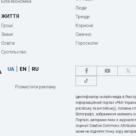
Біла економіка
Люди
ЖИТТЯ
Тренди
Гроші
Корисне
Зміни
Смачно
Освіта
Гороскопи
Суспільство
UA
EN
RU
Розмістити рекламу
Ідентифікатор онлайн-медіа в Реєстр
Інформаційний портал «РБК-Україна
російську та англійську), головна с
Фотографії, зображення належать ї
Порталі, авторами яких є журналіс
ліцензії Creative Commons Attributio
може не поділяти точку зору авторі