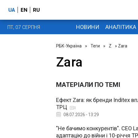
UA
EN
RU
НОВИНИ
АНАЛІТИКА
ПТ, 07 СЕРПНЯ
РБК-Україна
»
Теги
»
Z
» Zara
Zara
МАТЕРІАЛИ ПО ТЕМІ
Ефект Zara: як бренди Inditex в
ТРЦ
08.07.2026 - 13:29
"Не бачимо конкурентів". СЕО L
адаптацію до війни і 10-річчя 