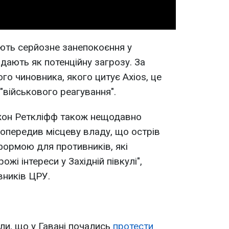
ають серйозне занепокоєння у
дають як потенційну загрозу. За
о чиновника, якого цитує Axios, це
"військового реагування".
жон Реткліфф також нещодавно
попередив місцеву владу, що острів
формою для противників, які
жі інтереси у Західній півкулі",
вників ЦРУ.
ли, що у Гавані почались
протести