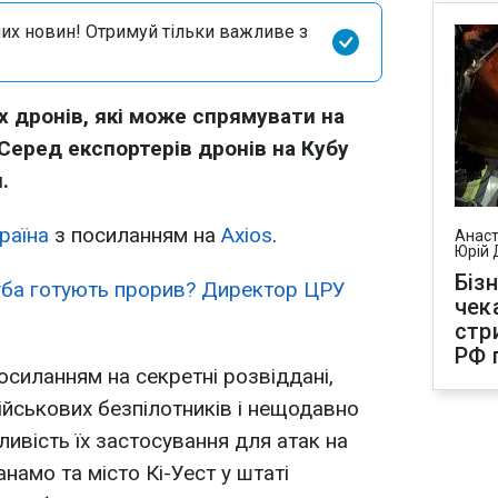
их новин! Отримуй тільки важливе з
х дронів, які може спрямувати на
Серед експортерів дронів на Кубу
.
раїна
з посиланням на
Axios
.
Анаст
Юрій 
Біз
ба готують прорив? Директор ЦРУ
чек
стр
РФ 
осиланням на секретні розвіддані,
ійськових безпілотників і нещодавно
вість їх застосування для атак на
намо та місто Кі-Уест у штаті