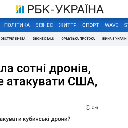
ПОЛІТИКА
БІЗНЕС
ЖИТТЯ
СПОРТ
WAVE
S
ОБСТРІЛ КИЄВА
DRONE DEALS
ОРМУЗЬКА ПРОТОКА
ВІЙНА В УКРАЇНІ
ла сотні дронів,
 атакувати США,
2 хв
такувати кубинські дрони?