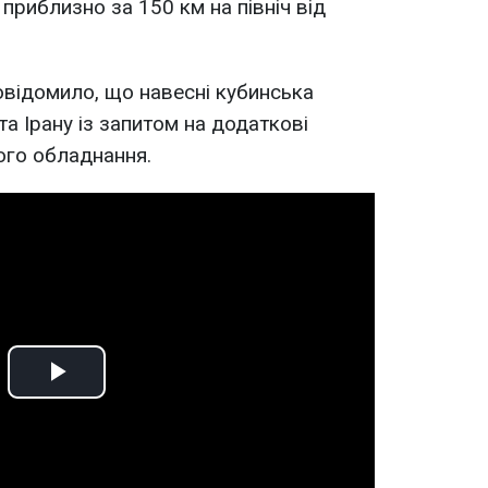
риблизно за 150 км на північ від
відомило, що навесні кубинська
та Ірану із запитом на додаткові
ого обладнання.
Play
Video