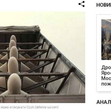
НОВИ
Дро
Яро
Мос
по
АНАЛ
ми може атакувати США (defence-ua.com)