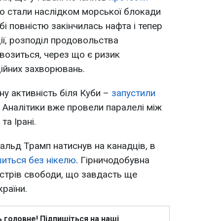
що стали наслідком морської блокади
і повністю закінчилась нафта і тепер
ї, розподіл продовольства
ивозиться, через що є ризик
ційних захворювань.
у активність біля Куби –
запустили
. Аналітики вже провели паралелі між
та Ірані.
льд Трамп натиснув на канадців, в
иться без нікелю
. Гірничодобувна
Острів свободи, що завдасть ще
країни.
ь головне! Підпишіться на наші