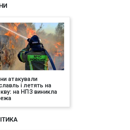
НИ
ни атакували
славль і летять на
кву: на НПЗ виникла
жежа
ІТИКА