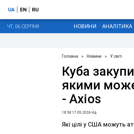
UA
EN
RU
НОВИНИ
АНАЛІТИКА
ЧТ, 06 СЕРПНЯ
Головна
»
Новини
»
У світі
Куба закупи
якими може
- Axios
18:58 17.05.2026 Нд
Які цілі у США можуть а