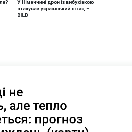
і не
, але тепло
ться: прогноз