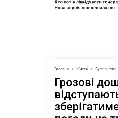
Головна
»
Життя
»
Суспільство
Грозові дощ
відступають
зберігатиме