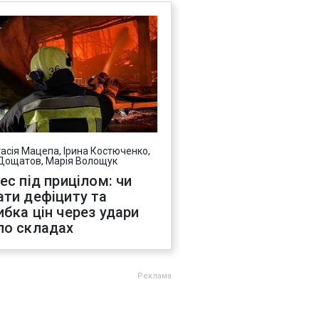
асія Мацепа, Ірина Костюченко,
Дощатов, Марія Волощук
нес під прицілом: чи
ати дефіциту та
ибка цін через удари
по складах