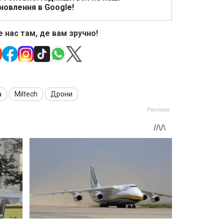
новлення в Google!
 нас там, де вам зручно!
а
Miltech
Дрони