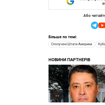
о
Або читайте
Більше по темі:
Сполучені Штати Америки
Куб