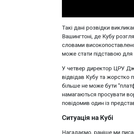
Такі дані розвідки виклик
Вашингтоні, де Кубу розгля
словами високопоставленог
може стати підставою для 
У четвер директор ЦРУ Д
відвідав Кубу та жорстко 
більше не може бути "плат
намагаються просувати воро
повідомив один із предста
Ситуація на Кубі
Нагадаємо, раніше ми писа