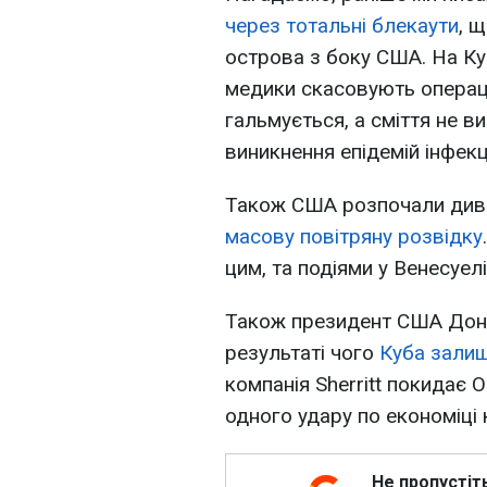
через тотальні блекаути
, 
острова з боку США. На Куб
медики скасовують операці
гальмується, а сміття не в
виникнення епідемій інфек
Також США розпочали дивн
масову повітряну розвідку
цим, та подіями у Венесуелі 
Також президент США Дона
результаті чого
Куба залиш
компанія Sherritt покидає 
одного удару по економіці 
Не пропустіт