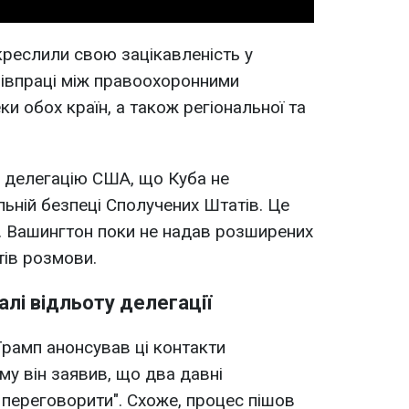
креслили свою зацікавленість у
півпраці між правоохоронними
ки обох країн, а також регіональної та
 делегацію США, що Куба не
льній безпеці Сполучених Штатів. Це
і. Вашингтон поки не надав розширених
ів розмови.
алі відльоту делегації
амп анонсував ці контакти
ому він заявив, що два давні
переговорити". Схоже, процес пішов