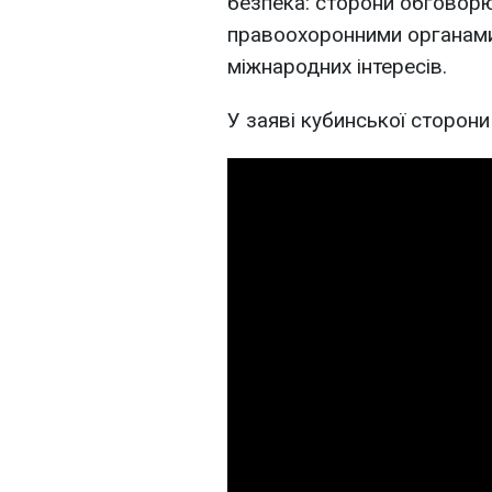
безпека: сторони обговорю
правоохоронними органами. 
міжнародних інтересів.
У заяві кубинської сторони