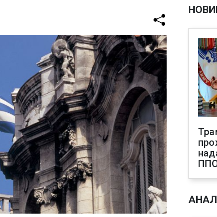
НОВИ
Тра
про
над
ПП
АНАЛ