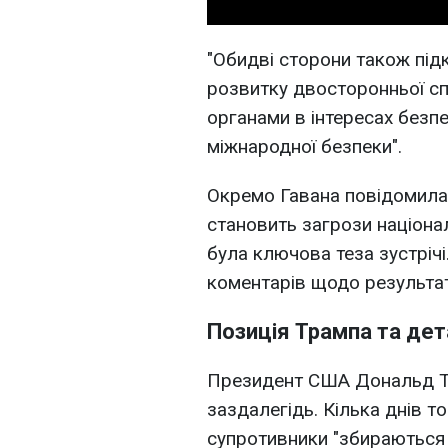
"Обидві сторони також під
розвитку двосторонньої с
органами в інтересах безпе
міжнародної безпеки".
Окремо Гавана повідомила
становить загрози націона
була ключова теза зустріч
коментарів щодо результат
Позиція Трампа та дет
Президент США Дональд Тр
заздалегідь. Кілька днів т
супротивники "збираються 