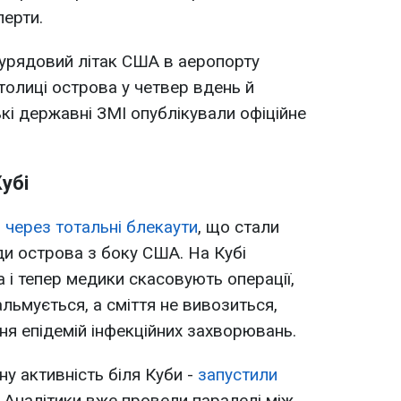
перти.
 урядовий літак США в аеропорту
столиці острова у четвер вдень й
кі державні ЗМІ опублікували офіційне
Кубі
 через тотальні блекаути
, що стали
и острова з боку США. На Кубі
 і тепер медики скасовують операції,
льмується, а сміття не вивозиться,
ня епідемій інфекційних захворювань.
 активність біля Куби -
запустили
. Аналітики вже провели паралелі між