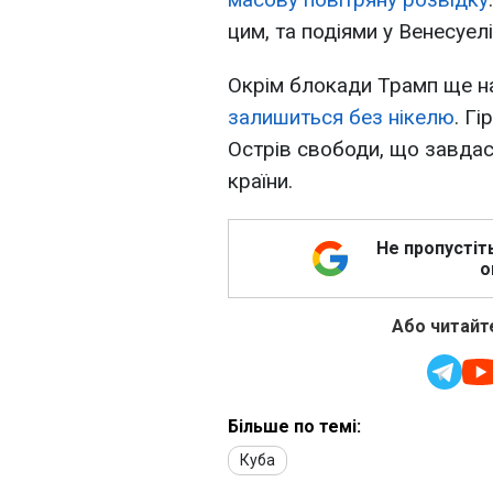
цим, та подіями у Венесуелі 
Окрім блокади Трамп ще на
залишиться без нікелю
. Г
Острів свободи, що завдас
країни.
Не пропустіт
о
Або читайте
Більше по темі:
Куба