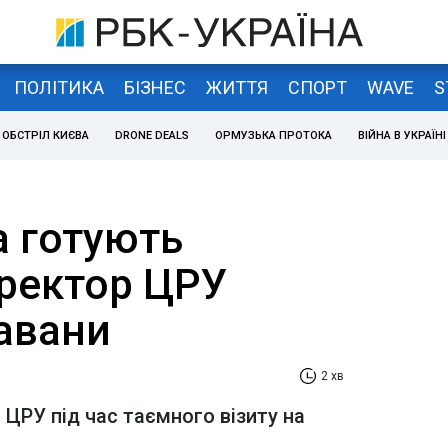
ПОЛІТИКА
БІЗНЕС
ЖИТТЯ
СПОРТ
WAVE
S
ОБСТРІЛ КИЄВА
DRONE DEALS
ОРМУЗЬКА ПРОТОКА
ВІЙНА В УКРАЇНІ
а готують
ректор ЦРУ
Гавани
2 хв
ЦРУ під час таємного візиту на