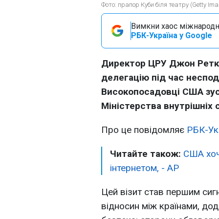
Фото: прапор Куби біля театру (Getty Ima
Вимкни хаос міжнародн
РБК-Україна у Google
Директор ЦРУ Джон Ретк
делегацію під час несподі
Високопосадовці США зус
Міністерства внутрішніх 
Про це повідомляє
РБК-Ук
Читайте також:
США хоч
інтернетом, - AP
Цей візит став першим си
відносин між країнами, до