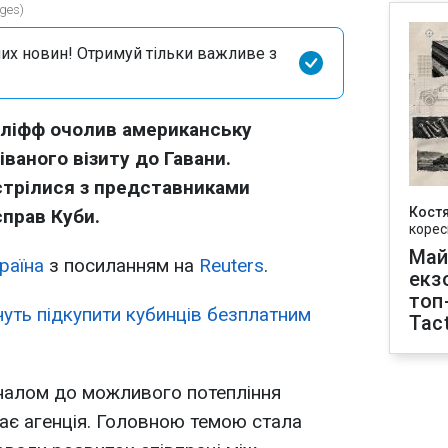
ges)
их новин! Отримуй тільки важливе з
ліфф очолив американську
ваного візиту до Гавани.
трілися з представниками
Кост
справ Куби.
корес
Май
раїна
з посиланням на
Reuters
.
екз
топ
уть підкупити кубинців безплатним
Tact
гналом до можливого потепління
дає агенція. Головною темою стала