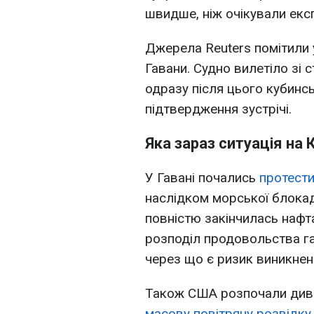
швидше, ніж очікували екс
Джерела Reuters помітили
Гавани. Судно вилетіло зі 
одразу після цього кубинсь
підтвердження зустрічі.
Яка зараз ситуація на 
У Гавані почались
протести
наслідком морської блокад
повністю закінчилась нафта
розподіл продовольства га
через що є ризик виникнен
Також США розпочали дивну
масову повітряну розвідку