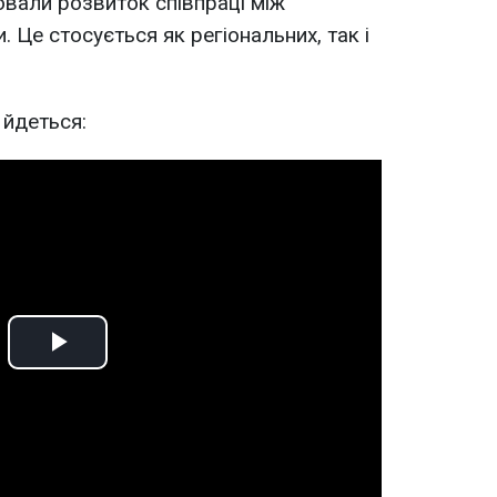
вали розвиток співпраці між
Це стосується як регіональних, так і
 йдеться:
Play
Video