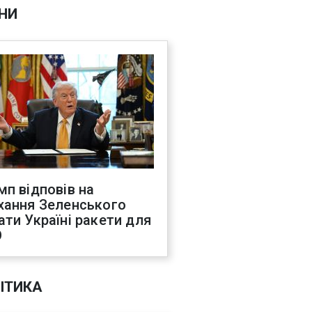
НИ
мп відповів на
хання Зеленського
ати Україні ракети для
О
ІТИКА