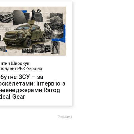
янтин Широкун
пондент РБК-Україна
бутнє ЗСУ – за
оскелетами: інтерв'ю з
-менеджерами Rarog
ical Gear