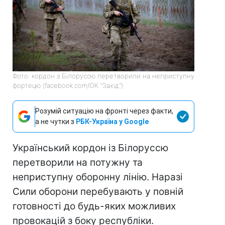
Фото: кордон з Білоруссю перетворили на неприступну
фортецю (facebook.com/ОК "Захід")
Розумій ситуацію на фронті через факти,
а не чутки з
РБК-Україна у Google
Український кордон із Білоруссю
перетворили на потужну та
неприступну оборонну лінію. Наразі
Сили оборони перебувають у повній
готовності до будь-яких можливих
провокацій з боку республіки.