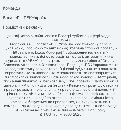
Команда
Вакансії в РБК-Україна
Розмістити рекламу
Ідентифікатор онлайн-медіа в Реєстрі суб’єктів у сфері медіа —
R40-05347
Інформаційний портал «РБК-Україна» має тримовну версію
(українську, російську та англійську), головна сторінка порталу -
https://www.rbc.ua
. Фотографії, зображення належать їх
правовласникам. Всі фотографії на Порталі, авторами яких є
журналісти «РБК-Україна», розміщені на умовах ліцензії Creative
Commons Attribution 4.0 International. Редакція «РБК-Україна» може
не поділяти точку зору авторів. Оціночні судження не підлягають
спростуванню та доведенню їх правдивості. За достовірність та
зміст реклами відповідальність несе рекламодавець. Матеріали,
позначені плашкою: «Прес-релізи», «Спецпроект», «Партнерський
матеріал», «Promo», «Благодійність», «Резонанс» розміщуються на
правах реклами і призначені, як правило, для осіб, які досягли 21-
річного віку. «Новини компанії» - це інформаційний формат, що
охоплює новини, події та оголошення, пов'язані з діяльністю
компаній, базуються на пресрелізах, які випускають самі
компанії, і за які редакція не несе відповідальність. Онлайн-медіа
«РБК-Україна» призначене для осіб віком від 21 року.
© ТОВ «УБТ», 2006-2026.