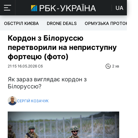
UA
ОБСТРІЛ КИЄВА
DRONE DEALS
ОРМУЗЬКА ПРОТОКА
Кордон з Білоруссю
перетворили на неприступну
фортецю (фото)
21:15 16.05.2026 Сб
2 хв
Як зараз виглядає кордон з
Білоруссю?
СЕРГІЙ КОЗАЧУК