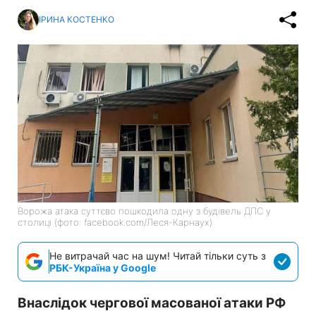
ІРИНА КОСТЕНКО
Ворожа атака суттєво пошкодила одну з будівель ДПС у
столиці (фото: facebook.com/Леся-Карнаух)
Не витрачай час на шум! Читай тільки суть з
РБК-Україна у Google
Внаслідок чергової масованої атаки РФ