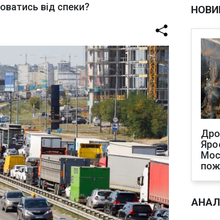
ховатись від спеки?
НОВИ
Дро
Яро
Мос
по
АНАЛ