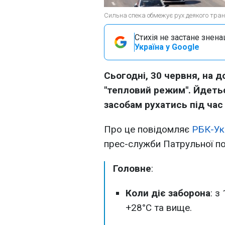
Сильна спека обмежує рух деякого транс
Стихія не застане знена
Україна у Google
Сьогодні, 30 червня, на д
"тепловий режим". Йдеть
засобам рухатись під час
Про це повідомляє
РБК-Ук
прес-служби Патрульної пол
Головне
:
Коли діє заборона
: з
+28°C та вище.