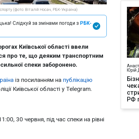
порту (фото: Віталій Носач, РБК-Україна)
цька! Слідкуй за змінами погоди з
РБК-
орогах Київської області ввели
ся про те, що деяким транспортним
 сильної спеки заборонено.
Анаст
Юрій 
Біз
раїна
із посиланням на
публікацію
чек
іції Київської області у Telegram.
стр
РФ 
 11:00, 30 червня, під час спеки на рівні