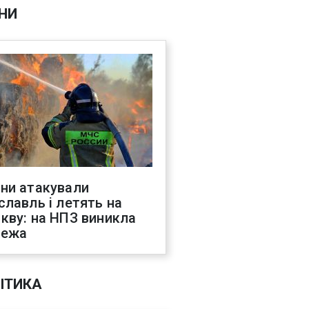
НИ
ни атакували
славль і летять на
кву: на НПЗ виникла
жежа
ІТИКА