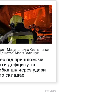
асія Мацепа, Ірина Костюченко,
Дощатов, Марія Волощук
нес під прицілом: чи
ати дефіциту та
ибка цін через удари
по складах