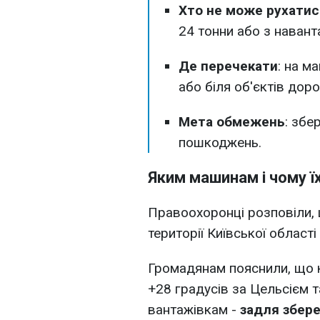
Хто не може рухатис
24 тонни або з навант
Де перечекати
: на м
або біля об'єктів дор
Мета обмежень
: збе
пошкоджень.
Яким машинам і чому ї
Правоохоронці розповіли, щ
території Київської област
Громадянам пояснили, що к
+28 градусів за Цельсієм 
вантажівкам -
задля збер