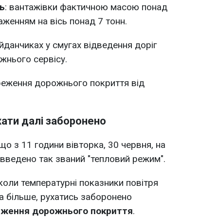
ь
: вантажівки фактичною масою понад
аженням на вісь понад 7 тонн.
айданчиках у смугах відведення доріг
ожнього сервісу.
реження дорожнього покриття від
хати далі заборонено
о з 11 години вівторка, 30 червня, на
і введено так званий "тепловий режим".
оли температурні показники повітря
та більше, рухатись заборонено
еження дорожнього покриття
.