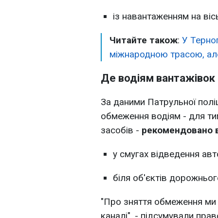
із навантаженням на вісь
Читайте також
:
У Терноп
міжнародною трасою, але 
Де водіям вантажівок
За даними Патрульної поліці
обмеження водіям - для ти
засобів -
рекомендовано 
у смугах відведення авт
біля об'єктів дорожньог
"Про зняття обмеження ми
каналі", - підсумували пра