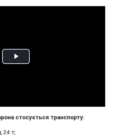
Play
Video
орона стосується транспорту
:
 24 т;