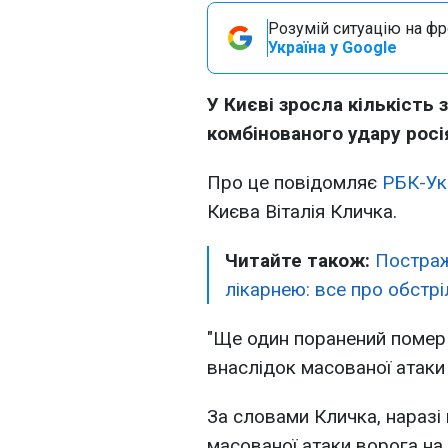
Розумій ситуацію на фро
Україна у Google
У Києві зросла кількість
комбінованого удару росія
Про це повідомляє
РБК-Ук
Києва Віталія Кличка.
Читайте також:
Постраж
лікарнею: все про обстрі
"Ще один поранений помер у
внаслідок масованої атаки 2
За словами Кличка, наразі 
масованої атаки ворога на