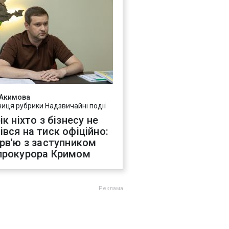
 Акимова
ниця рубрики Надзвичайні події
ік ніхто з бізнесу не
івся на тиск офіційно:
ерв'ю з заступником
прокурора Кримом