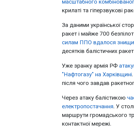
масштабного комбінованог
крилаті та гіперзвукові рак
За даними української сто
ракет і майже 700 безпілот
силам ППО вдалося знищи
десятків балістичних ракет
Уже зранку армія РФ
атаку
"Нафтогазу" на Харківщині
після чого завдав ракетног
Через атаку балістикою
ча
електропостачання
. У сто
маршрути громадського т
контактної мережі.