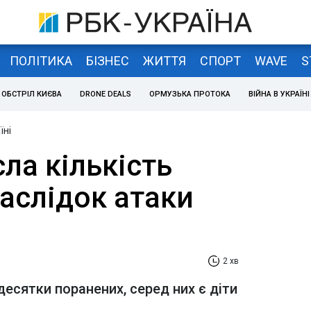
ПОЛІТИКА
БІЗНЕС
ЖИТТЯ
СПОРТ
WAVE
S
ОБСТРІЛ КИЄВА
DRONE DEALS
ОРМУЗЬКА ПРОТОКА
ВІЙНА В УКРАЇНІ
їні
сла кількість
аслідок атаки
2 хв
десятки поранених, серед них є діти