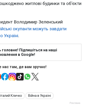
пошкоджено житлові будинки та об’єкти
езидент Володимир Зеленський
ійські окупанти можуть завдати
о Україні
.
ь головне! Підпишіться на наші
новлення в Google!
 нас там, де вам зручно!
італий Кличко
Війна в Україні