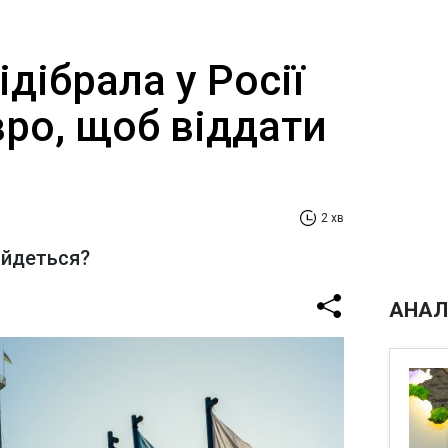
ідібрала у Росії
ро, щоб віддати
2 хв
 йдеться?
АНАЛ