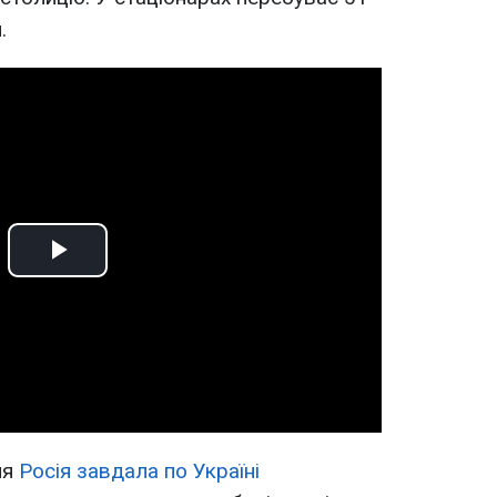
.
Play
Video
ня
Росія завдала по Україні