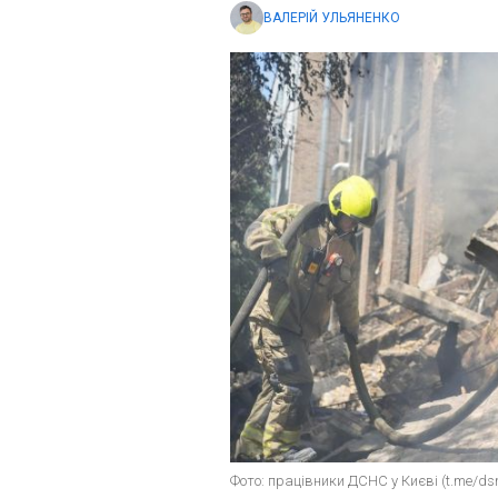
ВАЛЕРІЙ УЛЬЯНЕНКО
Фото: працівники ДСНС у Києві (t.me/ds