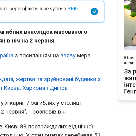
нті через факти, а не чутки з
РБК-
 загиблих внаслідок масованого
н в ніч на 2 червня.
раїна
з посиланням на
заяву
мера
Юлія
керів
За р
жал
далі, жертви та зруйновані будинки з
інт
л Києва, Харкова і Дніпра
Ген
 лікарні. 7 загиблих у столиці
 червня", - розповів він.
в Києві 89 постраждалих від нічної
 столицю. У стаціонарах перебуває 51