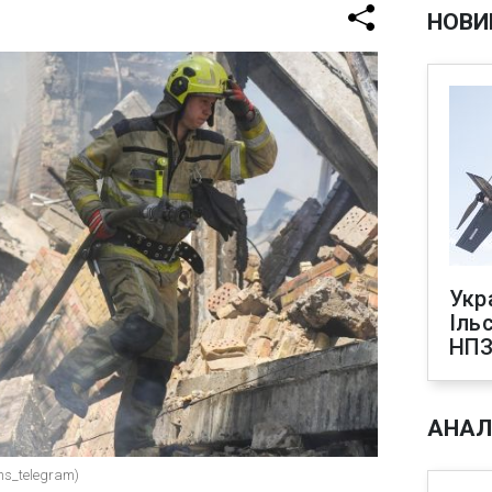
НОВИ
Укр
Іль
НПЗ
АНАЛ
ns_telegram)