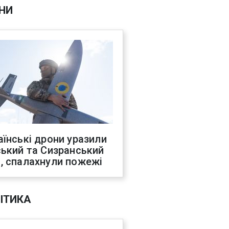
НИ
аїнські дрони уразили
ський та Сизранський
, спалахнули пожежі
ІТИКА