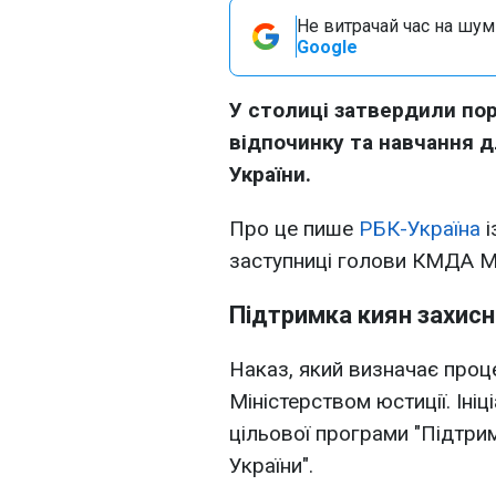
Не витрачай час на шум!
Google
У столиці затвердили пор
відпочинку та навчання дл
України.
Про це пише
РБК-Україна
і
заступниці голови КМДА 
Підтримка киян захисн
Наказ, який визначає проц
Міністерством юстиції. Ініц
цільової програми "Підтрим
України".