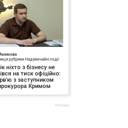
 Акимова
ниця рубрики Надзвичайні події
ік ніхто з бізнесу не
івся на тиск офіційно:
ерв'ю з заступником
прокурора Кримом