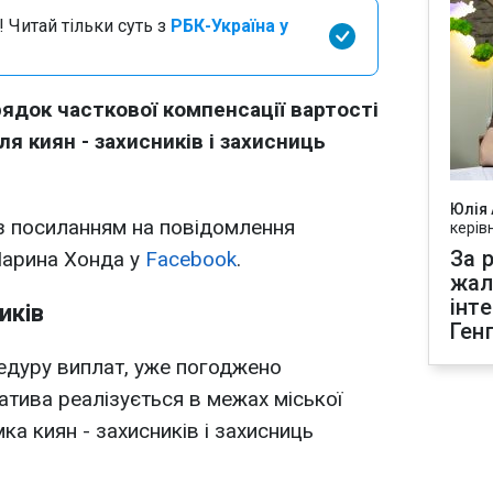
 Читай тільки суть з
РБК-Україна у
ядок часткової компенсації вартості
я киян - захисників і захисниць
Юлія
з посиланням на повідомлення
керів
За р
Марина Хонда у
Facebook
.
жал
інт
иків
Ген
едуру виплат, уже погоджено
іатива реалізується в межах міської
ка киян - захисників і захисниць