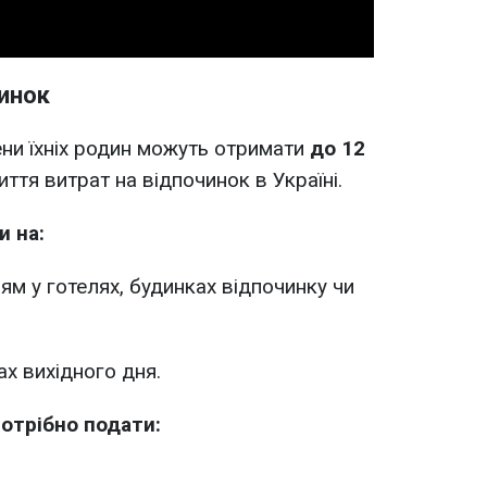
чинок
ени їхніх родин можуть отримати
до 12
ття витрат на відпочинок в Україні.
 на:
м у готелях, будинках відпочинку чи
ах вихідного дня.
отрібно подати: