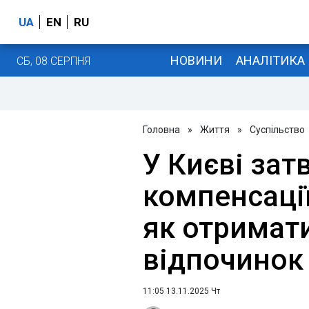
UA
EN
RU
НОВИНИ
АНАЛІТИКА
СБ, 08 СЕРПНЯ
Головна
»
Життя
»
Суспільство
У Києві зат
компенсації
як отримати
відпочинок 
11:05 13.11.2025 Чт