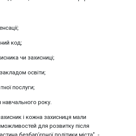
нсації;
ний код;
исника чи захисниці;
 закладом освіти;
тної послуги;
 навчального року.
ахисник і кожна захисниця мали
а можливостей для розвитку після
стина безбар’єрної політики міста", -