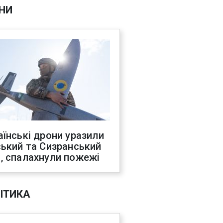
НИ
аїнські дрони уразили
ський та Сизранський
, спалахнули пожежі
ІТИКА