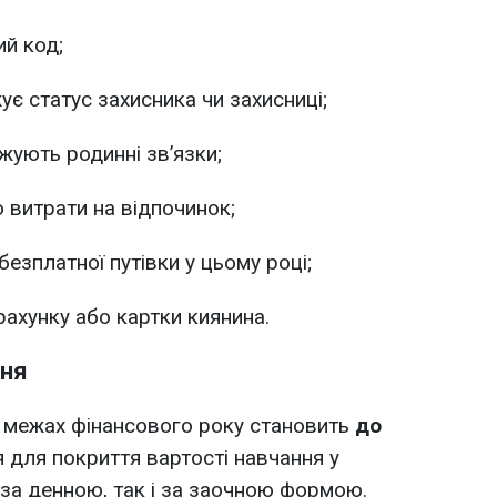
ий код;
є статус захисника чи захисниці;
жують родинні зв’язки;
 витрати на відпочинок;
безплатної путівки у цьому році;
рахунку або картки киянина.
ння
 межах фінансового року становить
до
 для покриття вартості навчання у
 за денною, так і за заочною формою.