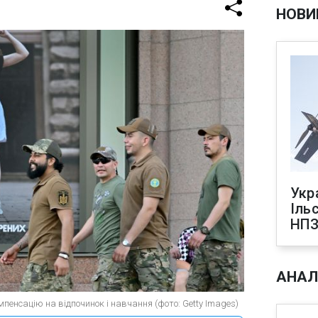
НОВИ
Укр
Іль
НПЗ
АНАЛ
енсацію на відпочинок і навчання (фото: Getty Images)