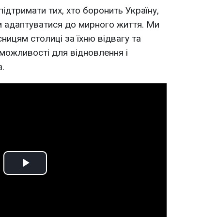
підтримати тих, хто боронить Україну,
м адаптуватися до мирного життя. Ми
ницям столиці за їхню відвагу та
ожливості для відновлення і
а.
Play
Video