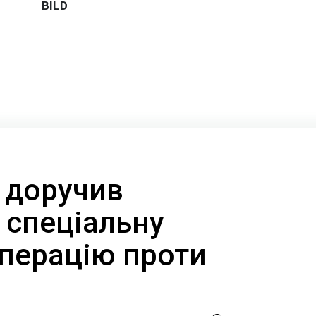
 доручив
 спеціальну
операцію проти