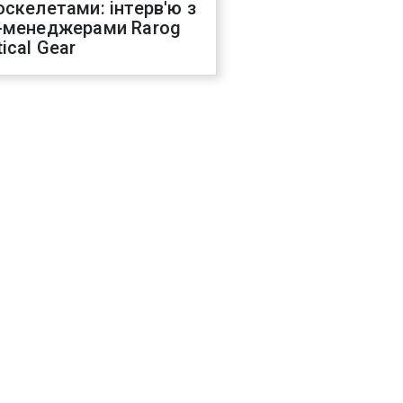
оскелетами: інтерв'ю з
-менеджерами Rarog
ical Gear