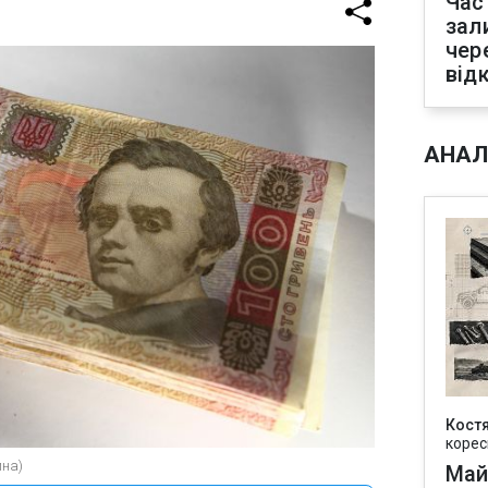
Час
зал
чер
від
АНАЛ
Кост
корес
ина)
Май