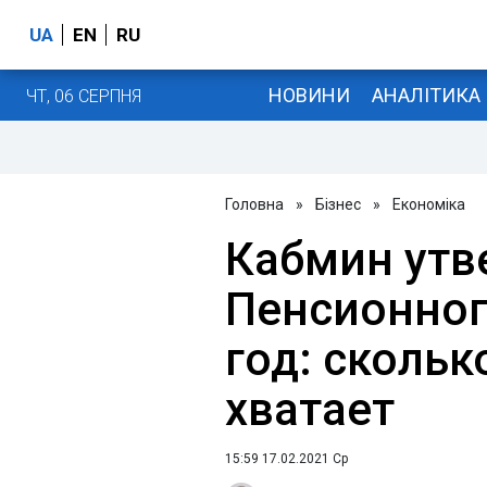
UA
EN
RU
НОВИНИ
АНАЛІТИКА
ЧТ, 06 СЕРПНЯ
Головна
»
Бізнес
»
Економіка
Кабмин утв
Пенсионног
год: скольк
хватает
15:59 17.02.2021 Ср