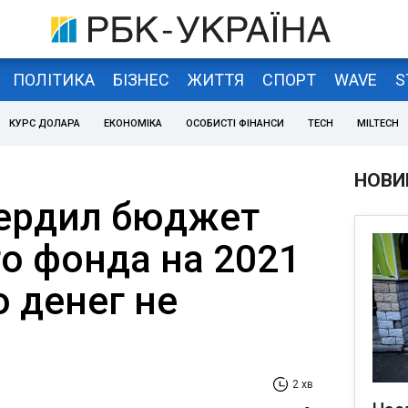
ПОЛІТИКА
БІЗНЕС
ЖИТТЯ
СПОРТ
WAVE
S
КУРС ДОЛАРА
ЕКОНОМІКА
ОСОБИСТІ ФІНАНСИ
TECH
MILTECH
НОВИ
ердил бюджет
о фонда на 2021
о денег не
2 хв