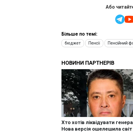
Або читайте
Більше по темі:
бюджет
Пенсії
Пенсійний ф