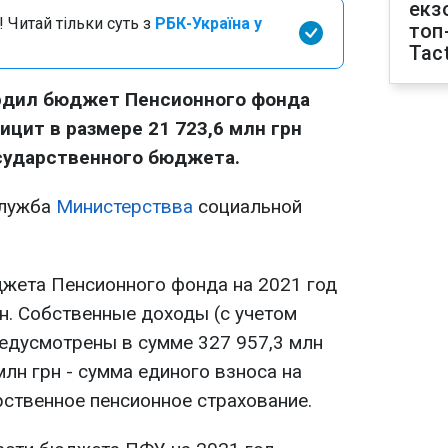
екз
 Читай тільки суть з
РБК-Україна у
топ
Tact
рдил бюджет Пенсионного фонда
ицит в размере 21 723,6 млн грн
сударственного бюджета.
служба
Министерствва
социальной
жета Пенсионного фонда на 2021 год
н. Собственные доходы (с учетом
редусмотрены в сумме 327 957,3 млн
млн грн - сумма единого взноса на
ственное пенсионное страхование.