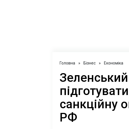
Головна
»
Бізнес
»
Економіка
Зеленський
підготувати
санкційну 
РФ