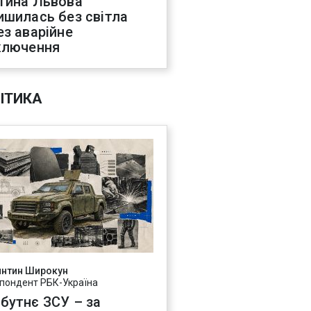
тина Львова
ишилась без світла
ез аварійне
ключення
ІТИКА
янтин Широкун
пондент РБК-Україна
бутнє ЗСУ – за