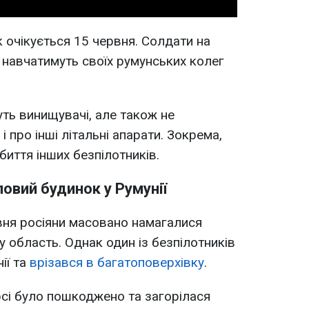
к очікується 15 червня. Солдати на
і навчатимуть своїх румунських колег
ть винищувачі, але також не
 про інші літальні апарати. Зокрема,
биття інших безпілотників.
овий будинок у Румунії
авня росіяни масовано намагалися
 область. Однак один із безпілотників
ії та
врізався в багатоповерхівку
.
рсі було пошкоджено та загорілася