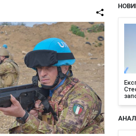
НОВИ
Екс
Сте
зап
АНАЛ