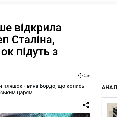
ше відкрила
п Сталіна,
ок підуть з
2 хв
ч пляшок - вина Бордо, що колись
АНАЛ
йським царям