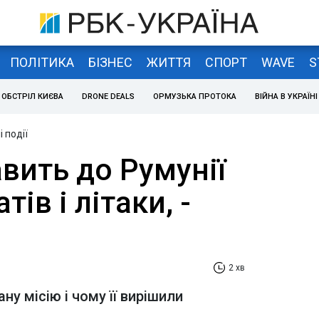
ПОЛІТИКА
БІЗНЕС
ЖИТТЯ
СПОРТ
WAVE
S
ОБСТРІЛ КИЄВА
DRONE DEALS
ОРМУЗЬКА ПРОТОКА
ВІЙНА В УКРАЇНІ
 події
авить до Румунії
ів і літаки, -
2 хв
у місію і чому її вирішили