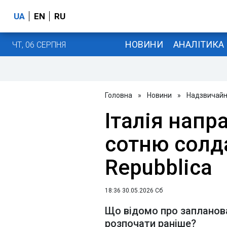
UA
EN
RU
НОВИНИ
АНАЛІТИКА
ЧТ, 06 СЕРПНЯ
Головна
»
Новини
»
Надзвичайні
Італія напр
сотню солдат
Repubblica
18:36 30.05.2026 Сб
Що відомо про запланован
розпочати раніше?