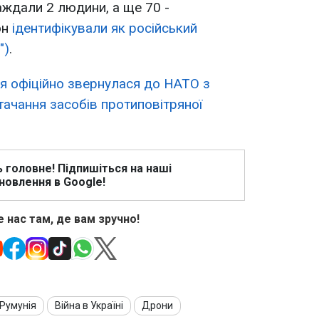
аждали 2 людини, а ще 70 -
он
ідентифікували як російський
")
.
ія офіційно звернулася до НАТО з
ачання засобів протиповітряної
ь головне! Підпишіться на наші
новлення в Google!
 нас там, де вам зручно!
Румунія
Війна в Україні
Дрони