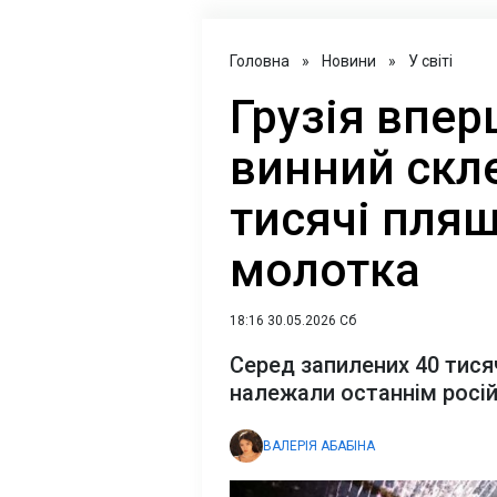
Головна
»
Новини
»
У світі
Грузія впер
винний скле
тисячі пляш
молотка
18:16 30.05.2026 Сб
Серед запилених 40 тися
належали останнім росі
ВАЛЕРІЯ АБАБІНА