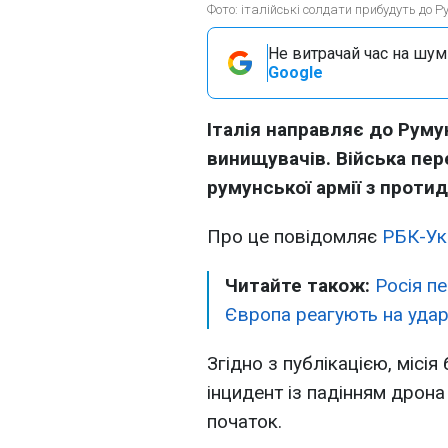
Фото: італійські солдати прибудуть до Ру
Не витрачай час на шум!
Google
Італія направляє до Румун
винищувачів. Війська пе
румунської армії з протид
Про це повідомляє
РБК-Ук
Читайте також:
Росія пе
Європа реагують на удар
Згідно з публікацією, місі
інцидент із падінням дрона 
початок.