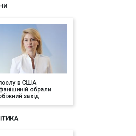
НИ
послу в США
фанішиній обрали
обіжний захід
ІТИКА