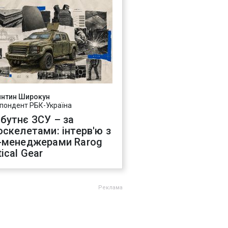
янтин Широкун
пондент РБК-Україна
бутнє ЗСУ – за
оскелетами: інтерв'ю з
-менеджерами Rarog
ical Gear