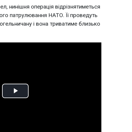
л, нинішня операція відрізнятиметься
яного патрулювання НАТО. Її проведуть
Когельничану і вона триватиме близько
Play
Video