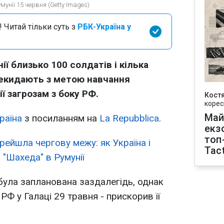
мунії 15 червня (Getty Images)
 Читай тільки суть з
РБК-Україна у
ії близько 100 солдатів і кілька
рекидають з метою навчання
ії загрозам з боку РФ.
Кост
корес
Май
раїна
з посиланням на
La Repubblica
.
екз
топ
рейшла чергову межу: як Україна і
Tact
 "Шахеда" в Румунії
я була запланована заздалегідь, однак
РФ у Галаці 29 травня - прискорив її