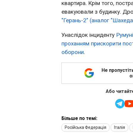
квартира. Крім того, постр
евакуювали з будинку. Др
"Герань-2" (аналог "Шахеда
Унаслідок інциденту
Румун
проханням прискорити пост
оборони
.
Не пропустіт
о
Або читайте
Більше по темі:
Російська Федерація
Італія