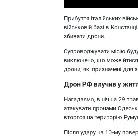
Прибуття італійських війсь
військовій базі в Констанц
збивати дрони.
Супроводжувати місію буду
виключено, що може йтися і
дрони, які призначені для з
Дрон РФ влучив у житл
Нагадаємо, в ніч на 29 тр
атакувати дронами Одеську
вторгся на територію Румун
Після удару на 10-му пове