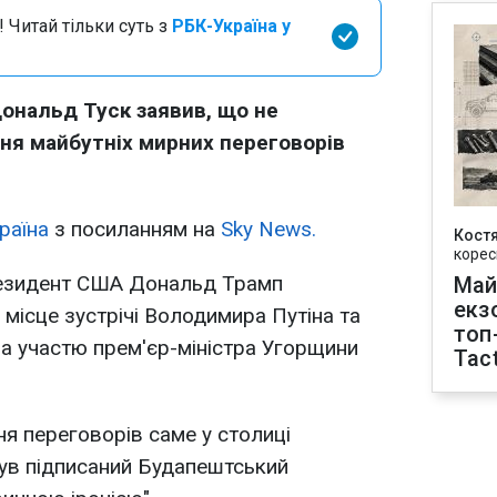
 Читай тільки суть з
РБК-Україна у
ональд Туск заявив, що не
ня майбутніх мирних переговорів
раїна
з посиланням на
Sky News.
Кост
корес
резидент США Дональд Трамп
Май
екз
місце зустрічі Володимира Путіна та
топ
а участю прем'єр-міністра Угорщини
Tact
я переговорів саме у столиці
був підписаний Будапештський