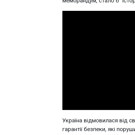
меморандум, стало б "істор
Україна відмовилася від с
гарантії безпеки, які пору