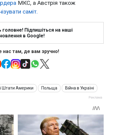
 ордера
МКС, а Австрія також
ізувати саміт.
ь головне! Підпишіться на наші
новлення в Google!
 нас там, де вам зручно!
і Штати Америки
Польща
Війна в Україні