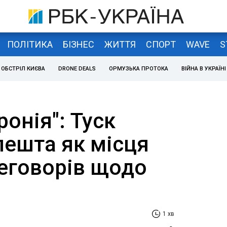
ПОЛІТИКА
БІЗНЕС
ЖИТТЯ
СПОРТ
WAVE
S
ОБСТРІЛ КИЄВА
DRONE DEALS
ОРМУЗЬКА ПРОТОКА
ВІЙНА В УКРАЇНІ
ронія": Туск
пешта як місця
еговорів щодо
1 хв