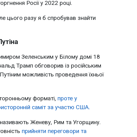
ргнення Росії у 2022 році.
ле цього разу я б спробував знайти
Путіна
имиром Зеленським у Білому домі 18
альд Трамп обговорив із російським
утіним можливість проведення їхньої
торонньому форматі,
проте у
исторонній саміт за участю США.
 називають Женеву, Рим та Угорщину.
товність
прийняти переговори та