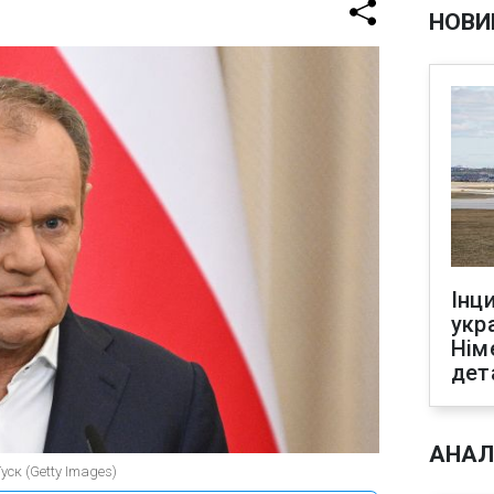
НОВИ
Інц
укр
Нім
дет
АНАЛ
уск (Getty Images)