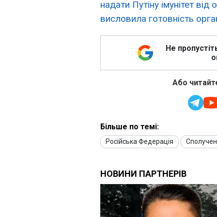
надати Путіну імунітет від
висловила готовність орган
Не пропустіт
о
Або читайте
Більше по темі:
Російська Федерація
Сполучен