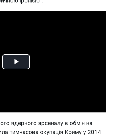
ичною іронією".
Play
Video
вого ядерного арсеналу в обмін на
шила тимчасова окупація Криму у 2014