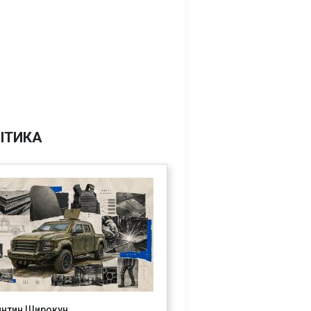
ІТИКА
янтин Широкун