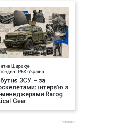
янтин Широкун
пондент РБК-Україна
бутнє ЗСУ – за
оскелетами: інтерв'ю з
-менеджерами Rarog
ical Gear