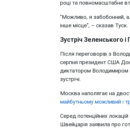
році та повномасштабне вто
"Можливо, я забобонний, а
інше місце", – сказав Туск.
Зустріч Зеленського і 
Після переговорів з Волод
серпня президент США Дон
диктатором Володимиром П
зустрічі.
Москва наполягає на двос
майбутньому можливий і тр
Серед потенційних локацій
Швейцарія заявила про го