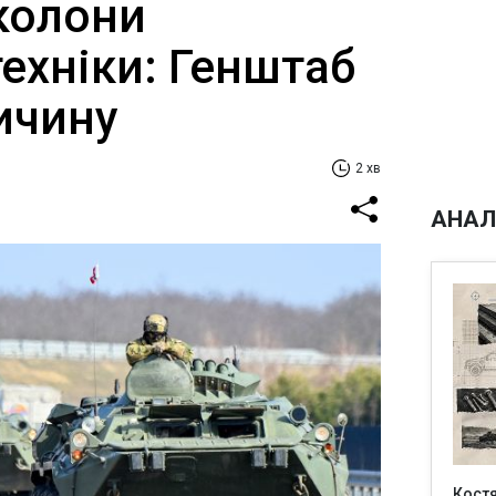
 колони
техніки: Генштаб
ичину
2 хв
АНАЛ
Кост