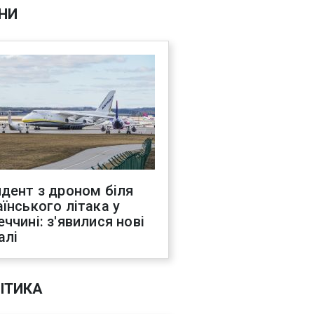
НИ
идент з дроном біля
аїнського літака у
еччині: з'явилися нові
алі
ІТИКА