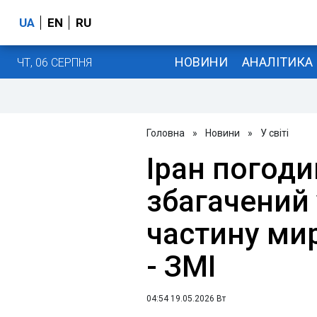
UA
EN
RU
НОВИНИ
АНАЛІТИКА
ЧТ, 06 СЕРПНЯ
Головна
»
Новини
»
У світі
Іран погод
збагачений 
частину мир
- ЗМІ
04:54 19.05.2026 Вт