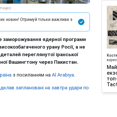
Images)
их новин! Отримуй тільки важливе з
ле заморожування ядерної програми
високозбагаченого урану Росії, а не
деталей переглянутої іранської
Кост
корес
аної Вашингтону через Пакистан.
Май
екз
раїна
з посиланням на
Al Arabiya
.
топ
Tact
ідклав заплановані на завтра удари по