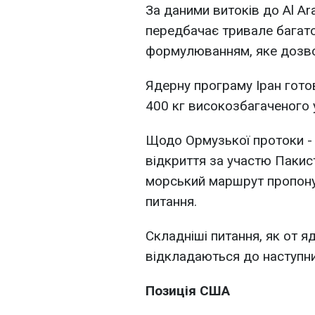
За даними витоків до Al Ar
передбачає тривале багато
формулюванням, яке дозвол
Ядерну програму Іран готов
400 кг високозбагаченого у
Щодо Ормузької протоки - 
відкриття за участю Пакис
морський маршрут пропону
питання.
Складніші питання, як от я
відкладаються до наступни
Позиція США