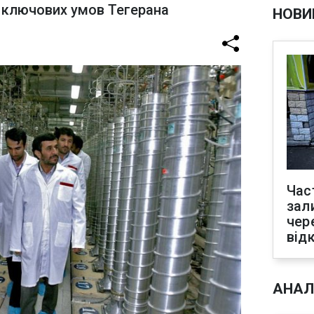
з ключових умов Тегерана
НОВИ
Час
зал
чер
від
АНАЛ