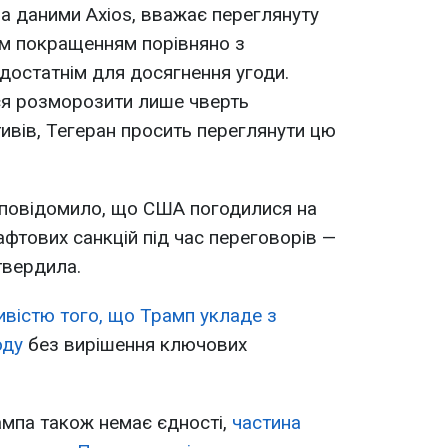
а даними Axios, вважає переглянуту
м покращенням порівняно з
остатнім для досягнення угоди.
ся розморозити лише чверть
ивів, Тегеран просить переглянути цю
 повідомило, що США погодилися на
фтових санкцій під час переговорів —
твердила.
вістю того, що Трамп укладе з
оду
без вирішення ключових
рампа також немає єдності,
частина