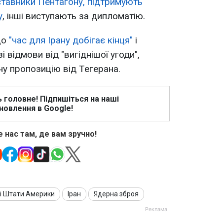
тавники Пентагону, підтримують
у
, інші виступають за дипломатію.
що
"час для Ірану добігає кінця"
і
 відмови від "вигіднішої угоди",
ну пропозицію від Тегерана.
ь головне! Підпишіться на наші
новлення в Google!
 нас там, де вам зручно!
і Штати Америки
Іран
Ядерна зброя