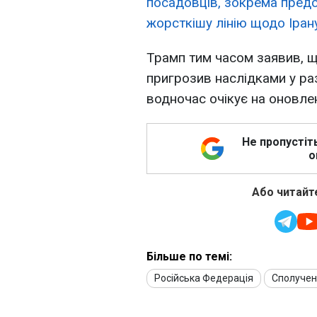
посадовців, зокрема предс
жорсткішу лінію щодо Іран
Трамп тим часом заявив, 
пригрозив наслідками у разі
водночас очікує на оновле
Не пропустіт
о
Або читайте
Більше по темі:
Російська Федерація
Сполучен