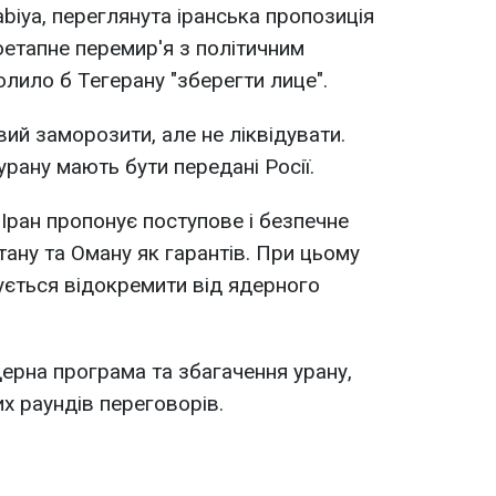
abiya, переглянута іранська пропозиція
етапне перемир'я з політичним
ило б Тегерану "зберегти лице".
ий заморозити, але не ліквідувати.
рану мають бути передані Росії.
Іран пропонує поступове і безпечне
тану та Оману як гарантів. При цьому
ється відокремити від ядерного
дерна програма та збагачення урану,
х раундів переговорів.