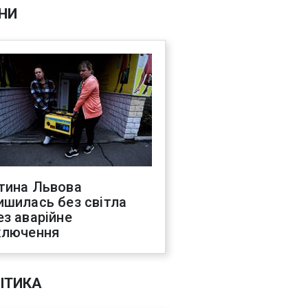
НИ
тина Львова
ишилась без світла
ез аварійне
ключення
ІТИКА