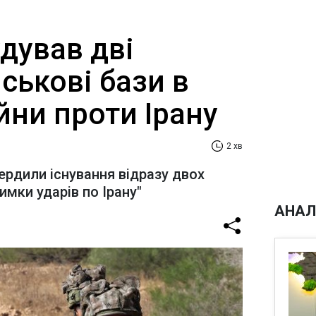
удував дві
йськові бази в
ійни проти Ірану
2 хв
ердили існування відразу двох
имки ударів по Ірану"
АНАЛ