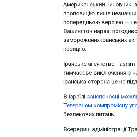
Американський чиновник, з
пропозицію лише незначни
попередньою версією — нед
Вашингтон наразі погодив
заморожених іранських акт
позицію.
Іранське агентство Tasnim
тимчасове виключення з на
іранська сторона це не під
В Ізраїлі
занепокоєні можли
Тегераном компромісну уг
безпекових питань.
Всередині адміністрації Т