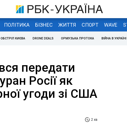
ПОЛІТИКА
БІЗНЕС
ЖИТТЯ
СПОРТ
WAVE
S
ОБСТРІЛ КИЄВА
DRONE DEALS
ОРМУЗЬКА ПРОТОКА
ВІЙНА В УКРАЇНІ
ився передати
уран Росії як
ної угоди зі США
2 хв