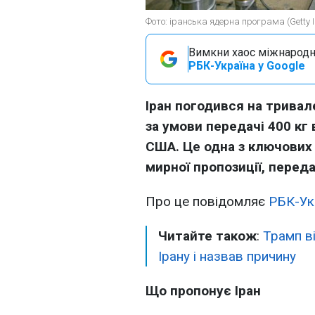
Фото: іранська ядерна програма (Getty 
Вимкни хаос міжнародн
РБК-Україна у Google
Іран погодився на трива
за умови передачі 400 кг 
США. Це одна з ключових 
мирної пропозиції, перед
Про це повідомляє
РБК-Ук
Читайте також
:
Трамп в
Ірану і назвав причину
Що пропонує Іран