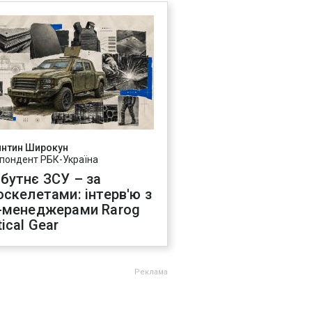
янтин Широкун
пондент РБК-Україна
бутнє ЗСУ – за
оскелетами: інтерв'ю з
-менеджерами Rarog
ical Gear