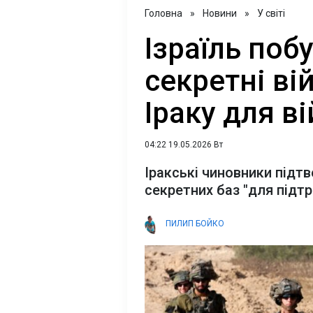
Головна
»
Новини
»
У світі
Ізраїль поб
секретні ві
Іраку для в
04:22 19.05.2026 Вт
Іракські чиновники підтв
секретних баз "для підтр
ПИЛИП БОЙКО