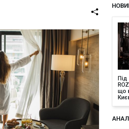
НОВИ
Під
ROZ
що 
Киє
АНАЛ