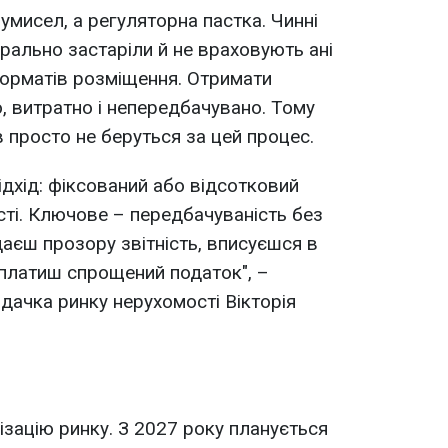
умисел, а регуляторна пастка. Чинні
рально застаріли й не враховують ані
 форматів розміщення. Отримати
, витратно і непередбачувано. Тому
 просто не беруться за цей процес.
підхід: фіксований або відсотковий
сті. Ключове – передбачуваність без
аєш прозору звітність, вписуєшся в
платиш спрощений податок", –
дачка ринку нерухомості Вікторія
ізацію ринку. З 2027 року планується