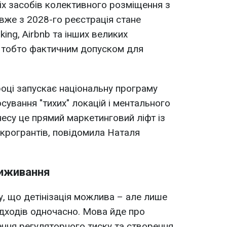
сіх засобів колективного розміщення з
вже з 2028-го реєстрація стане
ing, Airbnb та інших великих
 тобто фактичним допуском для
оці запускає національну програму
сування "тихих" локацій і ментального
несу це прямий маркетинговий ліфт із
крогрантів, повідомила Наталя
виживання
у, що детінізація можлива – але лише
ідходів одночасно. Мова йде про
ення регуляторного тиску та створення