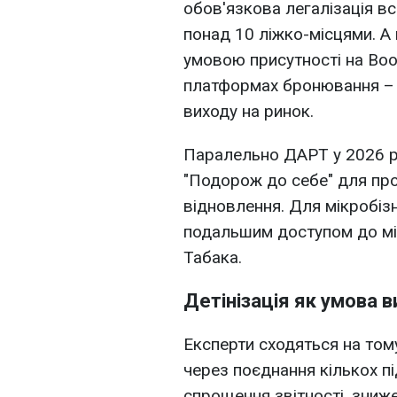
обов'язкова легалізація в
понад 10 ліжко-місцями. А 
умовою присутності на Book
платформах бронювання –
виходу на ринок.
Паралельно ДАРТ у 2026 р
"Подорож до себе" для про
відновлення. Для мікробіз
подальшим доступом до мі
Табака.
Детінізація як умова 
Експерти сходяться на том
через поєднання кількох п
спрощення звітності, зниж