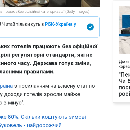
в працює без офіційної категоризації (Getty Images)
 Читай тільки суть з
РБК-Україна у
ких готелів працюють без офіційної
арілі регуляторні стандарти, які не
Дмит
нного часу. Держава готує зміни,
корес
власними правилами.
"Пек
Чи 
раїна
з посиланням на власну статтю
пос
рос
му доходи готелів зросли майже
 в мінус".
же 80%. Скільки коштують зимові
 Буковель - найдорожчий