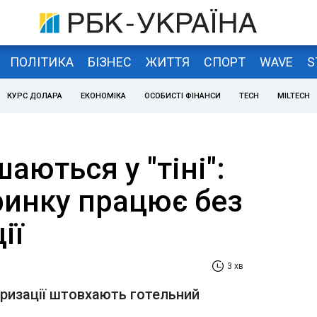
ПОЛІТИКА
БІЗНЕС
ЖИТТЯ
СПОРТ
WAVE
S
КУРС ДОЛАРА
ЕКОНОМІКА
ОСОБИСТІ ФІНАНСИ
TECH
MILTECH
аються у "тіні":
ринку працює без
ії
3 хв
оризації штовхають готельний