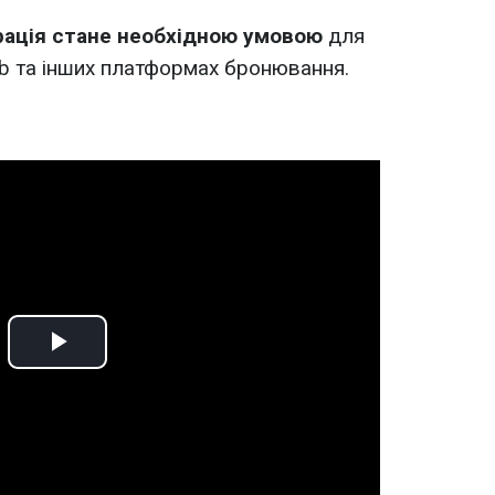
рація стане необхідною умовою
для
nb та інших платформах бронювання.
Play
Video