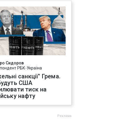
ро Сидоров
пондент РБК-Україна
ельні санкції" Грема.
будуть США
илювати тиск на
ійську нафту