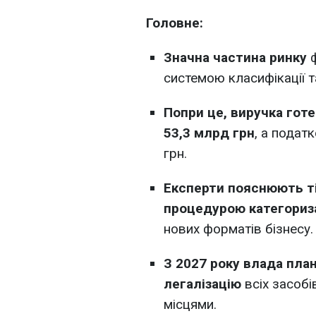
Головне:
Значна частина ринку
ф
системою класифікації та
Попри це, виручка готе
53,3 млрд грн
, а подат
грн.
Експерти пояснюють т
процедурою категориза
нових форматів бізнесу.
З 2027 року влада пла
легалізацію
всіх засобі
місцями.