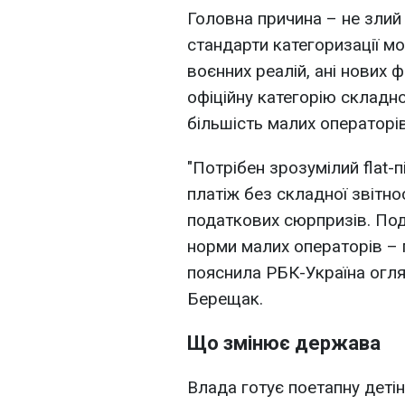
Головна причина – не злий 
стандарти категоризації мо
воєнних реалій, ані нових
офіційну категорію складно
більшість малих операторів
"Потрібен зрозумілий flat-
платіж без складної звітно
податкових сюрпризів. Под
норми малих операторів – 
пояснила РБК-Україна огля
Берещак.
Що змінює держава
Влада готує поетапну детін