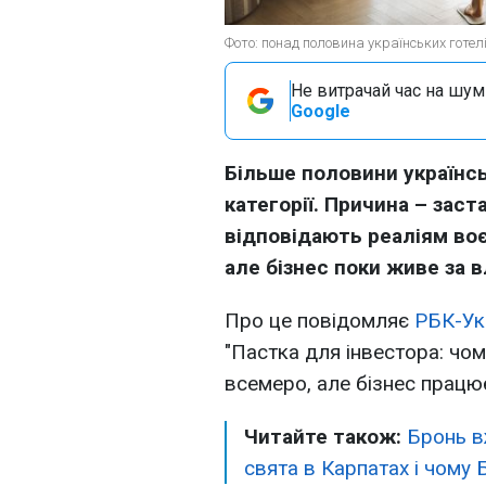
Фото: понад половина українських готелі
Не витрачай час на шум!
Google
Більше половини українсь
категорії. Причина – заст
відповідають реаліям воє
але бізнес поки живе за 
Про це повідомляє
РБК-Ук
"Пастка для інвестора: чо
всемеро, але бізнес працює
Читайте також:
Бронь в
свята в Карпатах і чому