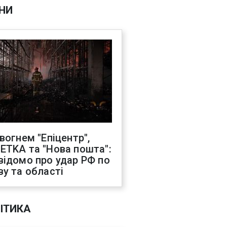
НИ
 вогнем "Епіцентр",
ETKA та "Нова пошта":
відомо про удар РФ по
ву та області
ІТИКА