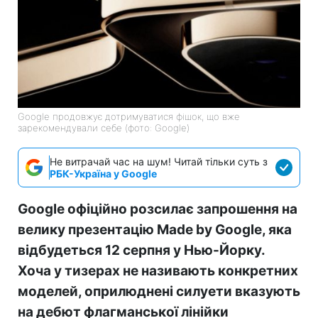
Google продовжує дотримуватися фішок, що вже
зарекомендували себе (фото: Google)
Не витрачай час на шум! Читай тільки суть з
РБК-Україна у Google
Google офіційно розсилає запрошення на
велику презентацію Made by Google, яка
відбудеться 12 серпня у Нью-Йорку.
Хоча у тизерах не називають конкретних
моделей, оприлюднені силуети вказують
на дебют флагманської лінійки