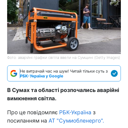
Фото: аварійні графіки світла ввели на Сумщині (Getty Images)
Не витрачай час на шум! Читай тільки суть з
РБК-Україна у Google
В Сумах та області розпочались аварійні
вимкнення світла.
Про це повідомляє
РБК-Україна
з
посиланням на
АТ "Сумиобленерго".