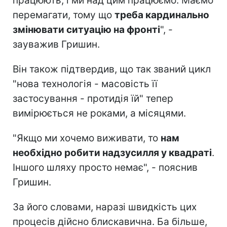
працюють, і ми над цим працюємо. Маємо
перемагати, тому що
треба кардинально
змінювати ситуацію на фронті
", -
зауважив Гришин.
Він також підтвердив, що так званий цикл
"нова технологія - масовість її
застосування - протидія їй" тепер
вимірюється не роками, а місяцями.
"Якщо ми хочемо виживати, то
нам
необхідно робити надзусилля у квадраті
.
Іншого шляху просто немає", - пояснив
Гришин.
За його словами, наразі швидкість цих
процесів дійсно блискавична. Ба більше,