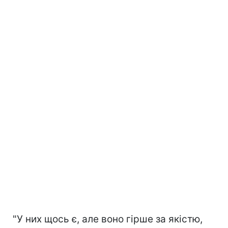
"У них щось є, але воно гірше за якістю,