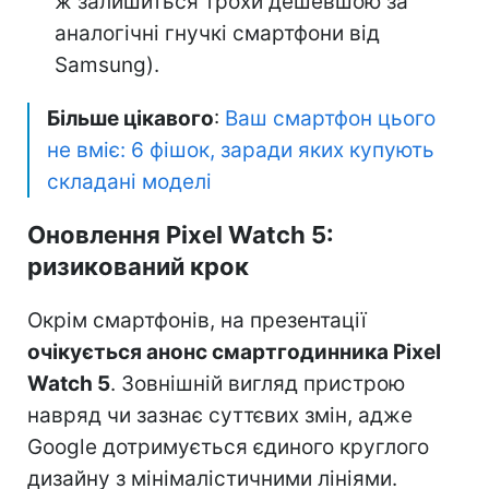
ж залишиться трохи дешевшою за
аналогічні гнучкі смартфони від
Samsung).
Більше цікавого
:
Ваш смартфон цього
не вміє: 6 фішок, заради яких купують
складані моделі
Оновлення Pixel Watch 5:
ризикований крок
Окрім смартфонів, на презентації
очікується анонс смартгодинника Pixel
Watch 5
. Зовнішній вигляд пристрою
навряд чи зазнає суттєвих змін, адже
Google дотримується єдиного круглого
дизайну з мінімалістичними лініями.