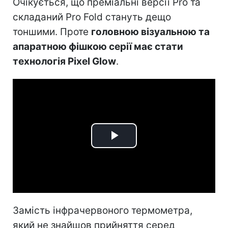
Очікується, що преміальні версії Pro та
складаний Pro Fold стануть дещо
тоншими. Проте
головною візуальною та
апаратною фішкою серії має стати
технологія Pixel Glow
.
Play
Video
Замість інфрачервоного термометра,
який не знайшов прийняття серед