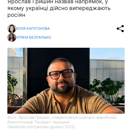
Ярослав Гришин назвав напрямок, у
якому українці дійсно випереджають
росіян
ЮЛІЯ КАПІТОНОВА
УЛЯНА БЕЗПАЛЬКО
Фото: Ярослав Гришин, співзасновник компанії-виробника
безпілотників "Генерал Черешня"
(facebook.com/yaroslav.gryshyn.2025)