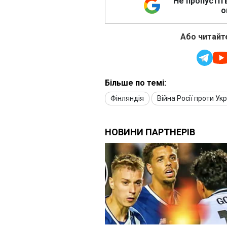
Не пропустіт
о
Або читайте
Більше по темі:
Фінляндія
Війна Росії проти Ук