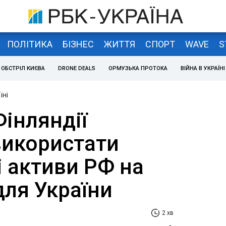
ПОЛІТИКА
БІЗНЕС
ЖИТТЯ
СПОРТ
WAVE
S
ОБСТРІЛ КИЄВА
DRONE DEALS
ОРМУЗЬКА ПРОТОКА
ВІЙНА В УКРАЇНІ
їні
інляндії
використати
 активи РФ на
для України
2 хв