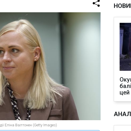
НОВИ
Оку
бал
цей
АНАЛ
ії Еліна Валтонен (Getty Images)