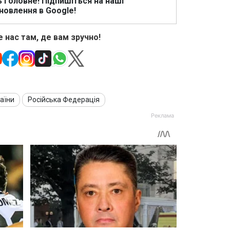
ь головне! Підпишіться на наші
новлення в Google!
 нас там, де вам зручно!
раїни
Російська Федерація