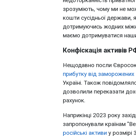
недоторканність приватної 
зрозуміють, чому ми не мо
кошти сусідньої держави, я
дотримуючись жодних міжн
маємо дотримуватися наших 
Конфіскація активів Р
Нещодавно посли Євросо
прибутку від заморожених 
Україні. Також повідомлял
дозволили переказати дохо
рахунок.
Наприкінці 2023 року захі
запропонували країнам "Ве
російські активи
у розмірі 