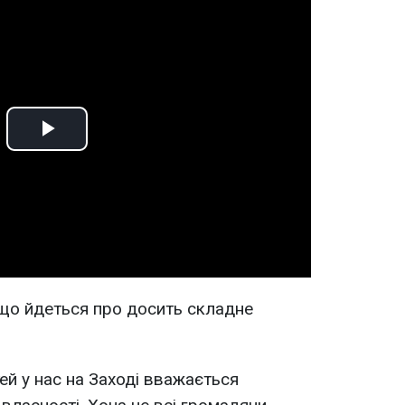
Play
Video
 що йдеться про досить складне
ей у нас на Заході вважається