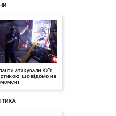
НИ
панти атакували Київ
істикою: що відомо на
 момент
ІТИКА