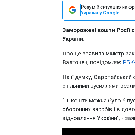
Розумій ситуацію на фро
Україна у Google
Заморожені кошти Росії с
України.
Про це заявила міністр зак
Валтонен, повідомляє
РБК-
На її думку, Європейський 
спільними зусиллями реалі
"Ці кошти можна було б пу
оборонних засобів і в довг
відновлення України", - за