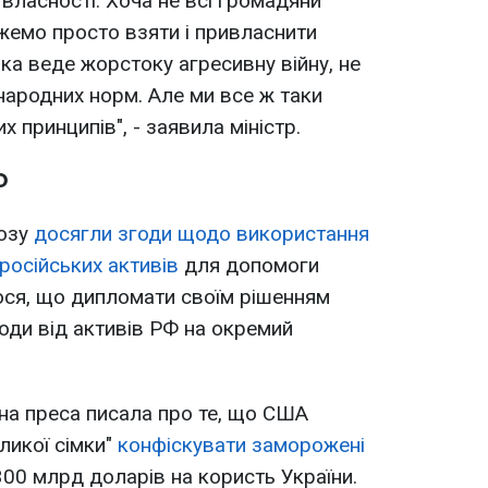
власності. Хоча не всі громадяни
жемо просто взяти і привласнити
ка веде жорстоку агресивну війну, не
ародних норм. Але ми все ж таки
принципів", - заявила міністр.
Ф
юзу
досягли згоди щодо використання
російських активів
для допомоги
ося, що дипломати своїм рішенням
ди від активів РФ на окремий
дна преса писала про те, що США
ликої сімки"
конфіскувати заморожені
300 млрд доларів на користь України.