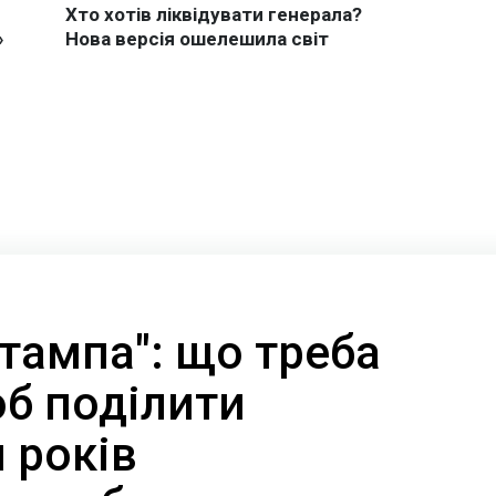
штампа": що треба
об поділити
 років