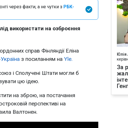
нті через факти, а не чутки з
РБК-
лід використати на озброєння
ордонних справ Фінляндії Еліна
Юлія
Україна
з посиланням на
Yle.
керів
За р
союз і Сполучені Штати могли б
жал
інт
зувати цю ідею.
Ген
стити на зброю, на постачання
остроковій перспективі на
явила Валтонен.