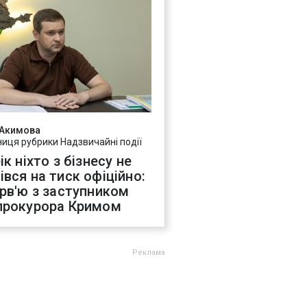
 Акимова
ниця рубрики Надзвичайні події
ік ніхто з бізнесу не
івся на тиск офіційно:
ерв'ю з заступником
прокурора Кримом