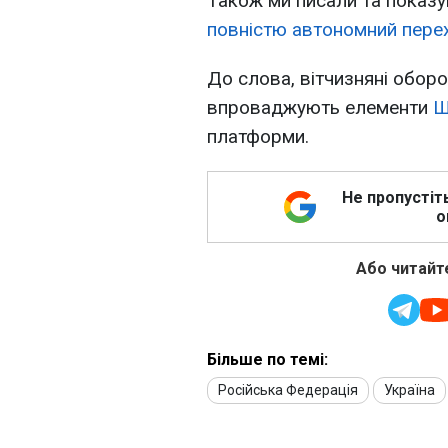
Також ми писали та показ
повністю автономний пере
До слова, вітчизняні оборо
впроваджують елементи
Ш
платформи.
Не пропустіт
о
Або читайте
Більше по темі:
Російська Федерація
Україна