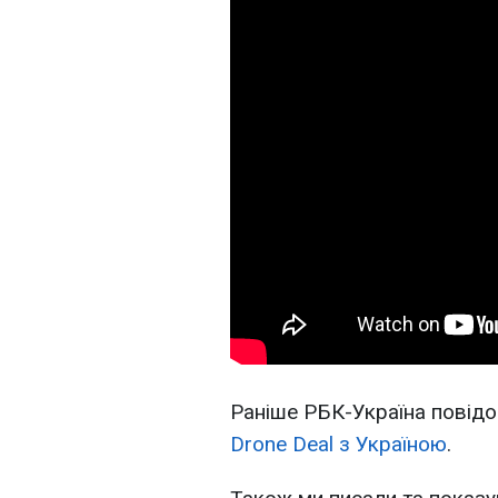
Раніше РБК-Україна повід
Drone Deal з Україною
.