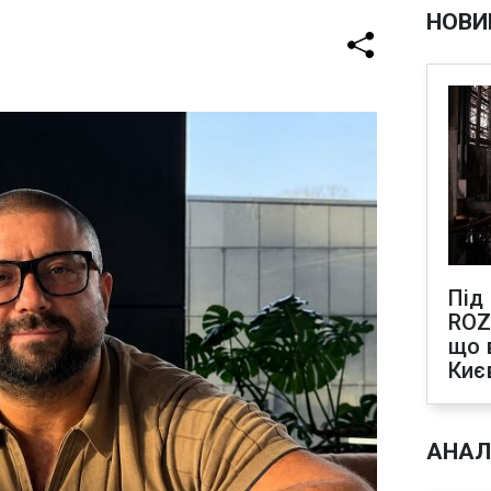
НОВИ
Під
ROZ
що 
Киє
АНАЛ