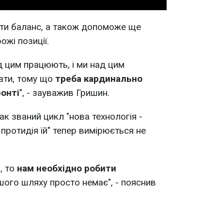
ити баланс, а також допоможе ще
жі позиції.
д цим працюють, і ми над цим
ати, тому що
треба кардинально
онті
", - зауважив Гришин.
ак званий цикл "нова технологія -
 протидія їй" тепер вимірюється не
, то
нам необхідно робити
ншого шляху просто немає", - пояснив