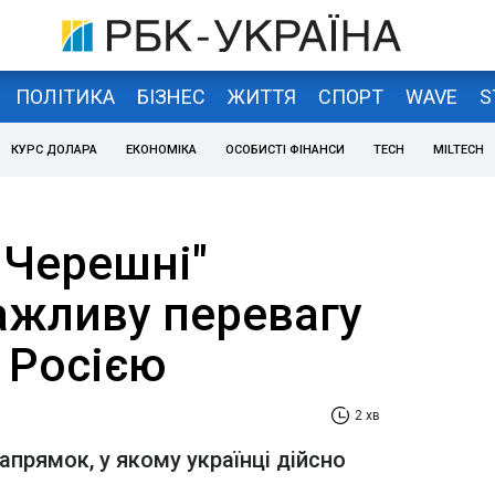
ПОЛІТИКА
БІЗНЕС
ЖИТТЯ
СПОРТ
WAVE
S
КУРС ДОЛАРА
ЕКОНОМІКА
ОСОБИСТІ ФІНАНСИ
TECH
MILTECH
 Черешні"
ажливу перевагу
 Росією
2 хв
апрямок, у якому українці дійсно