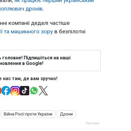
ували,
як працює перший український
хоплювач дронів
.
нні компанії дедалі частіше
І та машинного зору
в безпілотні
ь головне! Підпишіться на наші
новлення в Google!
 нас там, де вам зручно!
Війна Росії проти України
Дрони