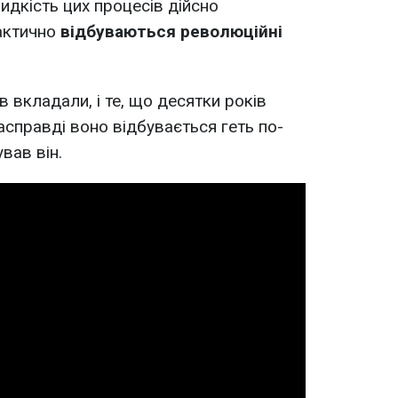
идкість цих процесів дійсно
фактично
відбуваються революційні
в вкладали, і те, що десятки років
асправді воно відбувається геть по-
ував він.