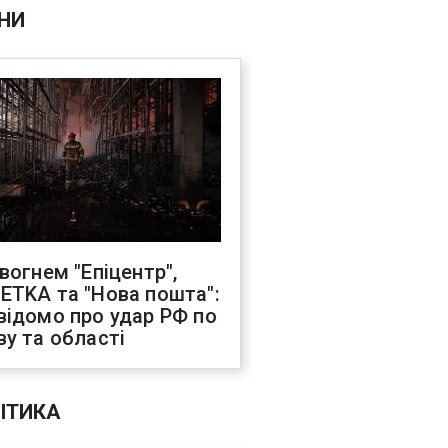
НИ
 вогнем "Епіцентр",
ETKA та "Нова пошта":
відомо про удар РФ по
ву та області
ІТИКА