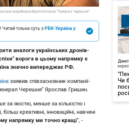
омпанії-виробника безпілотників "Генерал Черешня"
 Читай тільки суть з
РБК-Україна у
рити аналоги українських дронів-
спіхи" ворога в цьому напрямку є
Дмит
аїна значно випереджає РФ.
корес
"Пек
Чи 
їна
заявив співзасновник компанії-
пос
Генерал Черешня" Ярослав Гришин.
рос
ше за якістю, менше за кількістю і
, більш креативні, інноваційні, навчені
ому напрямку ми точно кращі
", -