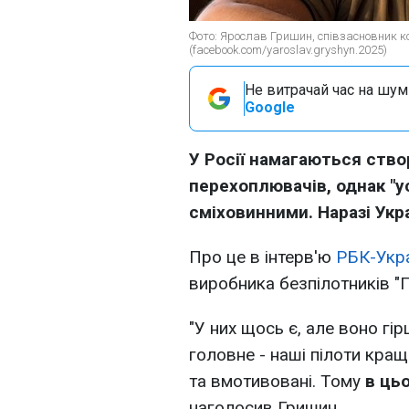
Фото: Ярослав Гришин, співзасновник к
(facebook.com/yaroslav.gryshyn.2025)
Не витрачай час на шум!
Google
У Росії намагаються ство
перехоплювачів, однак "у
сміховинними. Наразі Укр
Про це в інтерв'ю
РБК-Укра
виробника безпілотників "
"У них щось є, але воно гір
головне - наші пілоти кращі
та вмотивовані. Тому
в ць
наголосив Гришин.