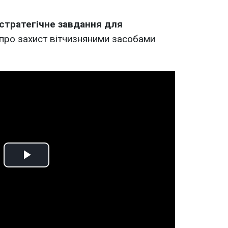
стратегічне завдання для
 про захист вітчизняними засобами
Play
Video