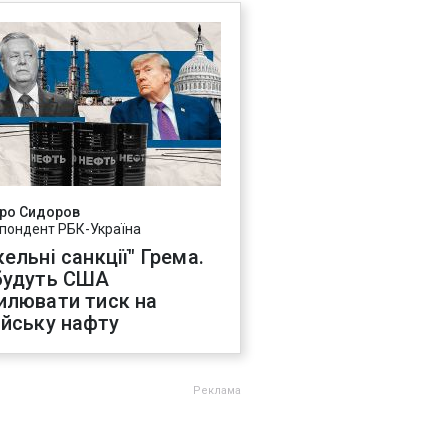
ро Сидоров
пондент РБК-Україна
ельні санкції" Грема.
будуть США
илювати тиск на
ійську нафту