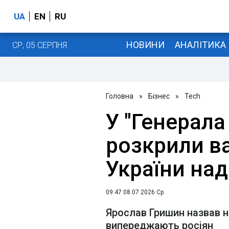
UA
EN
RU
НОВИНИ
АНАЛІТИКА
СР, 05 СЕРПНЯ
Головна
»
Бізнес
»
Tech
У "Генерала
розкрили в
України над
09:47 08.07.2026 Ср
Ярослав Гришин назвав н
випереджають росіян