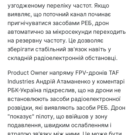
узгодженому переліку частот. Якщо
виявляє, що поточний канал починає
пригнічуватися засобами РЕБ, дрон
автоматично за мікросекунди переходить
на резервну частоту. Це дозволяє
зберігати стабільний зв'язок навіть у
складній радіоелектронній обстановці.
Product Owner напряму FPV-дронів TAF
Industries Андрій Атаманенко у коментарі
РБК-Україна підкреслив, що на дрони не
встановлюють засоби радіоелектронної
розвідки, які виявляють засоби РЕБ. Дрон
"показує" пілоту, що ввійшов у зону
подавлення, швидким ослабленням і
втратою зв’язку між ними. Це може бути