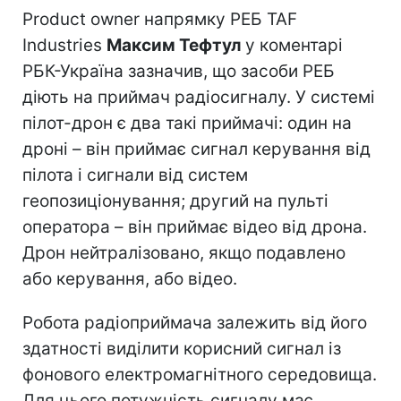
Product owner напрямку РЕБ TAF
Industries
Максим Тефтул
у коментарі
РБК-Україна зазначив, що засоби РЕБ
діють на приймач радіосигналу. У системі
пілот-дрон є два такі приймачі: один на
дроні – він приймає сигнал керування від
пілота і сигнали від систем
геопозиціонування; другий на пульті
оператора – він приймає відео від дрона.
Дрон нейтралізовано, якщо подавлено
або керування, або відео.
Робота радіоприймача залежить від його
здатності виділити корисний сигнал із
фонового електромагнітного середовища.
Для цього потужність сигналу має