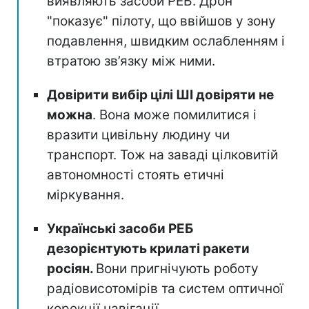
виявляють засоби РЕБ. Дрон
"показує" пілоту, що ввійшов у зону
подавлення, швидким ослабленням і
втратою зв’язку між ними.
Довірити вибір цілі ШІ довіряти не
можна
. Вона може помилитися і
вразити цивільну людину чи
транспорт. Тож на заваді цілковитій
автономності стоять етичні
міркування.
Українські засоби РЕБ
дезорієнтують крилаті ракети
росіян.
Вони пригнічують роботу
радіовисотомірів та систем оптичної
корекції навігації.