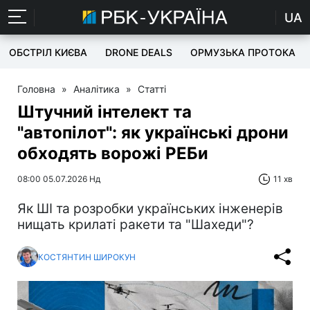
UA
ОБСТРІЛ КИЄВА
DRONE DEALS
ОРМУЗЬКА ПРОТОКА
Головна
»
Аналітика
»
Статті
Штучний інтелект та
"автопілот": як українські дрони
обходять ворожі РЕБи
08:00 05.07.2026 Нд
11 хв
Як ШІ та розробки українських інженерів
нищать крилаті ракети та "Шахеди"?
КОСТЯНТИН ШИРОКУН