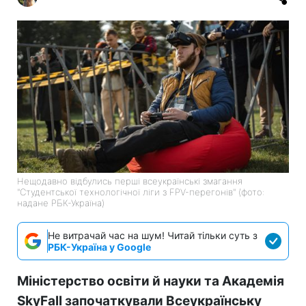
Нещодавно відбулись перші всеукраїнські змагання
"Студентської технологічної ліги з FPV-перегонів" (фото:
надане РБК-Україна)
Не витрачай час на шум! Читай тільки суть з
РБК-Україна у Google
Міністерство освіти й науки та Академія
SkyFall започаткували Всеукраїнську