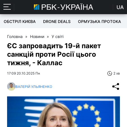
UA
ОБСТРІЛ КИЄВА
DRONE DEALS
ОРМУЗЬКА ПРОТОКА
Головна
»
Новини
»
У світі
ЄС запровадить 19-й пакет
санкцій проти Росії цього
тижня, - Каллас
17:09 20.10.2025 Пн
2 хв
ВАЛЕРІЙ УЛЬЯНЕНКО