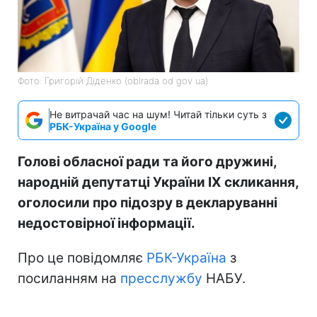
Фото: Григорій Діденко (oblrada od gov ua)
Не витрачай час на шум! Читай тільки суть з
РБК-Україна у Google
Голові обласної ради та його дружині,
народній депутатці України IX скликання,
оголосили про підозру в декларуванні
недостовірної інформації.
Про це повідомляє
РБК-Україна
з
посиланням на
пресслужбу
НАБУ.