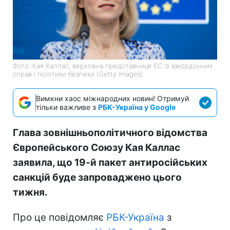
Фото: Кая Каллас, верховна представниця ЄС із закордонних
справ і політики безпеки (Getty Images)
Вимкни хаос міжнародних новин! Отримуй
тільки важливе з
РБК-Україна у Google
Глава зовнішньополітичного відомства
Європейського Союзу Кая Каллас
заявила, що 19-й пакет антиросійських
санкцій буде запроваджено цього
тижня.
Про це повідомляє
РБК-Україна
з