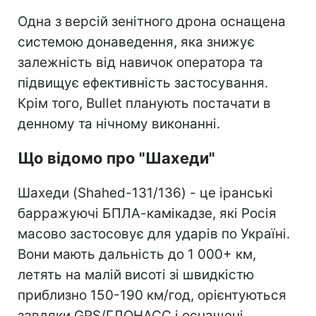
Одна з версій зенітного дрона оснащена
системою донаведення, яка знижує
залежність від навичок оператора та
підвищує ефективність застосування.
Крім того, Bullet планують постачати в
денному та нічному виконанні.
Що відомо про "Шахеди"
Шахеди (Shahed-131/136) - це іранські
барражуючі БПЛА-камікадзе, які Росія
масово застосовує для ударів по Україні.
Вони мають дальність до 1 000+ км,
летять на малій висоті зі швидкістю
приблизно 150-190 км/год, орієнтуються
завдяки GPS/ГЛОНАСС і оснащені