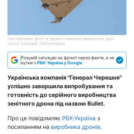
Ілюстративне фото: в Україні створили швидкісний дрон
проти "Шахедів" (GettyImages)
Розумій ситуацію на фронті через факти, а не
чутки з
РБК-Україна у Google
Українська компанія "Генерал Черешня"
успішно завершила випробування та
готовність до серійного виробництва
зенітного дрона під назвою Bullet.
Про це повідомляє
РБК-Україна
з
посиланням на
виробника дронів.