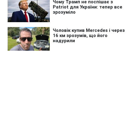
Головна
»
Новини
»
У світі
Єврокомісар розкритикував
США за послаблення нафтових
санкцій проти РФ
17:00 19.05.2026 Вт
2 хв
Брюссель наголосив, що виняток з