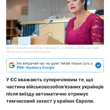
Фото: спеціальна представниця ЄС з питань українців Ільва
Йоханссон (euneighbours.eu)
Не витрачай час на шум! Читай тільки суть з
РБК-Україна у Google
У ЄС вважають суперечливим те, що
частина військовозобов’язаних українців
після виїзду автоматично отримує
тимчасовий захист у країнах Європи.