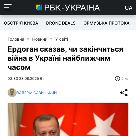
UA
ОБСТРІЛ КИЄВА
DRONE DEALS
ОРМУЗЬКА ПРОТОКА
Головна
»
Новини
»
У світі
Ердоган сказав, чи закінчиться
війна в Україні найближчим
часом
03:30 23.09.2025 Вт
2 хв
ВАЛЕРІЙ САВИЦЬКИЙ