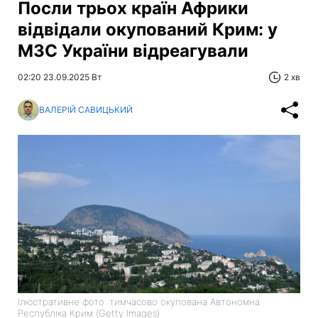
Посли трьох країн Африки
відвідали окупований Крим: у
МЗС України відреагували
02:20 23.09.2025 Вт
2 хв
ВАЛЕРІЙ САВИЦЬКИЙ
Ілюстративне фото: тимчасово окупована Автономна
Республіка Крим (Getty Images)