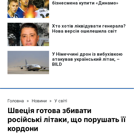
Головна
»
Новини
»
У світі
Швеція готова збивати
російські літаки, що порушать її
кордони