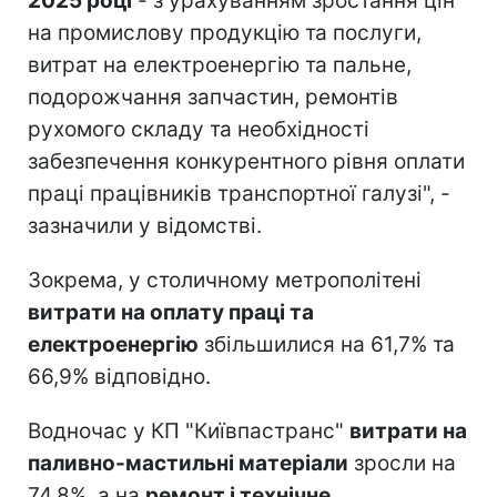
2025 році
- з урахуванням зростання цін
на промислову продукцію та послуги,
витрат на електроенергію та пальне,
подорожчання запчастин, ремонтів
рухомого складу та необхідності
забезпечення конкурентного рівня оплати
праці працівників транспортної галузі", -
зазначили у відомстві.
Зокрема, у столичному метрополітені
витрати на оплату праці та
електроенергію
збільшилися на 61,7% та
66,9% відповідно.
Водночас у КП "Київпастранс"
витрати на
паливно-мастильні матеріали
зросли на
74,8%, а на
ремонт і технічне