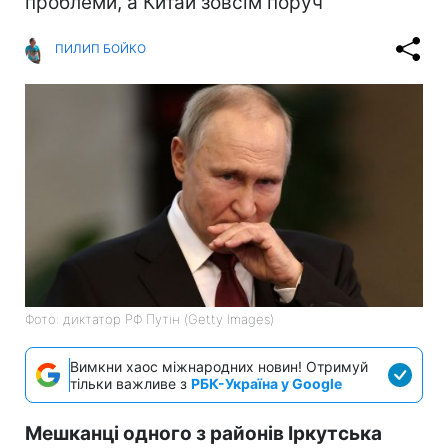
проблеми, а Китай зовсім поруч
ПИЛИП БОЙКО
Фото: диктатор РФ Путін (Getty Images)
Вимкни хаос міжнародних новин! Отримуй
тільки важливе з
РБК-Україна у Google
Мешканці одного з районів Іркутська