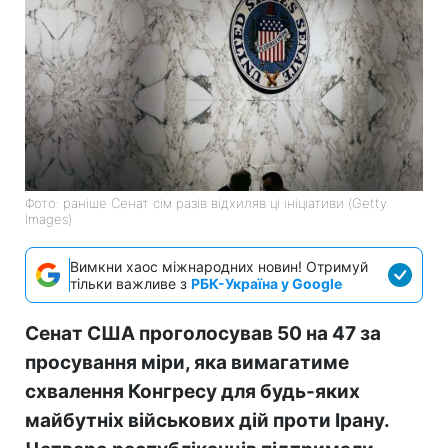
Фото: раніше Сенат сім разів відхиляв ці ініціативи (Getty
Images)
Вимкни хаос міжнародних новин! Отримуй
тільки важливе з
РБК-Україна у Google
Сенат США проголосував 50 на 47 за
просування міри, яка вимагатиме
схвалення Конгресу для будь-яких
майбутніх військових дій проти Ірану.