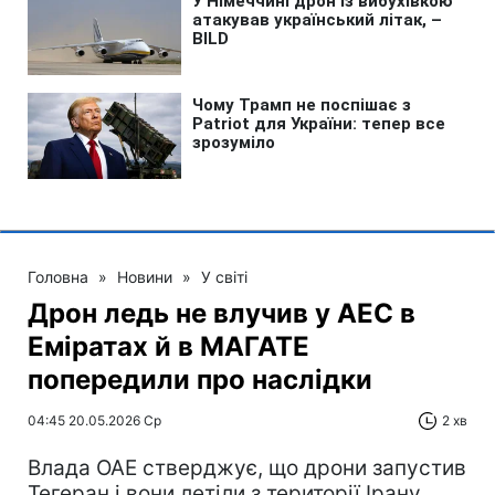
Головна
»
Новини
»
У світі
Дрон ледь не влучив у АЕС в
Еміратах й в МАГАТЕ
попередили про наслідки
04:45 20.05.2026 Ср
2 хв
Влада ОАЕ стверджує, що дрони запустив
Тегеран і вони летіли з території Ірану