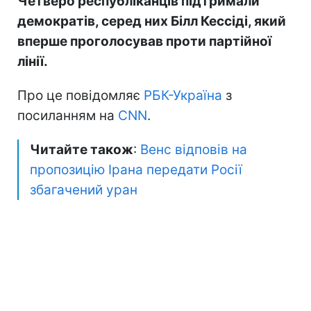
Четверо республіканців підтримали
демократів, серед них Білл Кессіді, який
вперше проголосував проти партійної
лінії.
Про це повідомляє
РБК-Україна
з
посиланням на
CNN
.
Читайте також
:
Венс відповів на
пропозицію Ірана передати Росії
збагачений уран