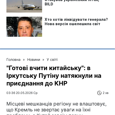
Головна
»
Новини
»
У світі
"Готові вчити китайську": в
Іркутську Путіну натякнули на
приєднання до КНР
03:36 20.05.2026 Ср
2 хв
Місцеві мешканців регіону не влаштовує,
що Кремль не звертає уваги на їхні