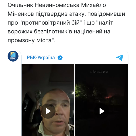
Очільник Невинномиська Михайло
Міненков підтвердив атаку, повідомивши
про "протиповітряний бій" і що "наліт
ворожих безпілотників націлений на
промзону міста".