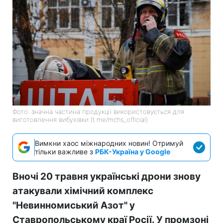
Фото: значна частина продукції використовується для
виготовлення вибухівки (t.me/mchs_official)
Вимкни хаос міжнародних новин! Отримуй
тільки важливе з
РБК-Україна у Google
Вночі 20 травня українські дрони знову
атакували хімічний комплекс
"Невинномиський Азот" у
Ставропольському краї Росії. У промзоні