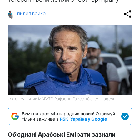
ПИЛИП БОЙКО
Фото: очільник МАГАТЕ Рафаель Гроссі (Getty Images)
Вимкни хаос міжнародних новин! Отримуй
тільки важливе з
РБК-Україна у Google
Об’єднані Арабські Емірати зазнали