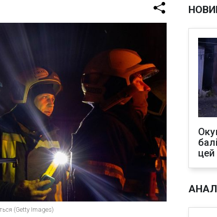
НОВИ
Оку
бал
цей
АНАЛ
ься (Getty Images)