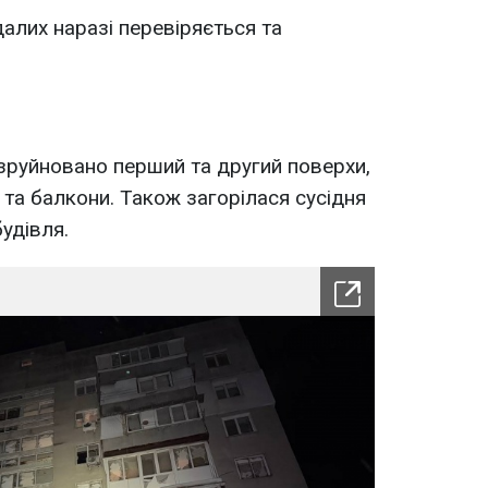
лих наразі перевіряється та
зруйновано перший та другий поверхи,
та балкони. Також загорілася сусідня
удівля.