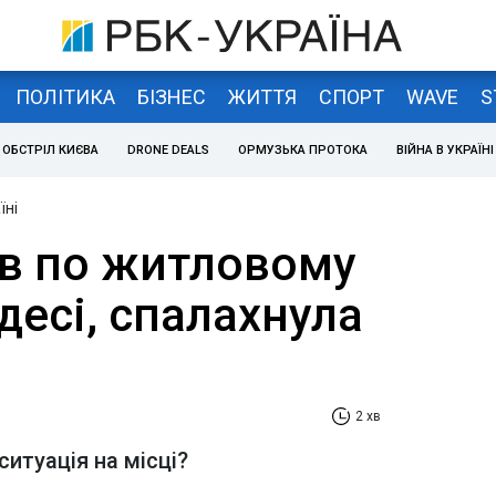
ПОЛІТИКА
БІЗНЕС
ЖИТТЯ
СПОРТ
WAVE
S
ОБСТРІЛ КИЄВА
DRONE DEALS
ОРМУЗЬКА ПРОТОКА
ВІЙНА В УКРАЇНІ
їні
в по житловому
десі, спалахнула
2 хв
ситуація на місці?