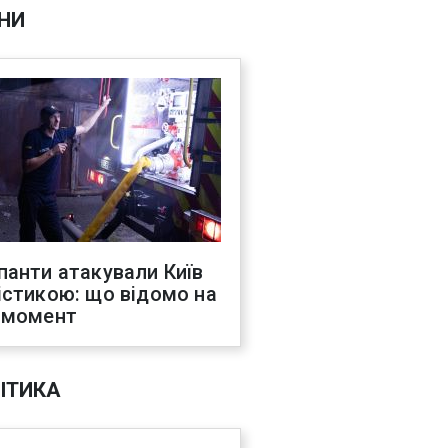
НИ
панти атакували Київ
істикою: що відомо на
 момент
ІТИКА