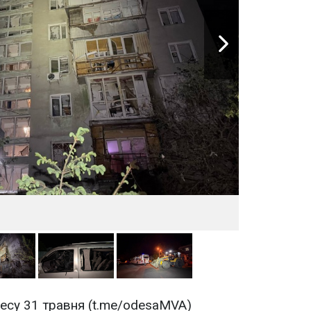
десу 31 травня (t.me/odesaMVA)