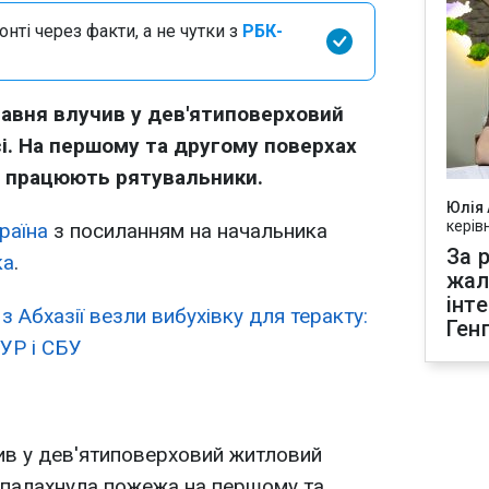
нті через факти, а не чутки з
РБК-
равня влучив у дев'ятиповерховий
і. На першому та другому поверхах
і працюють рятувальники.
Юлія
керів
раїна
з посиланням на начальника
За р
ка
.
жал
інт
з Абхазії везли вибухівку для теракту:
Ген
ГУР і СБУ
т
ив у дев'ятиповерховий житловий
спалахнула пожежа на першому та