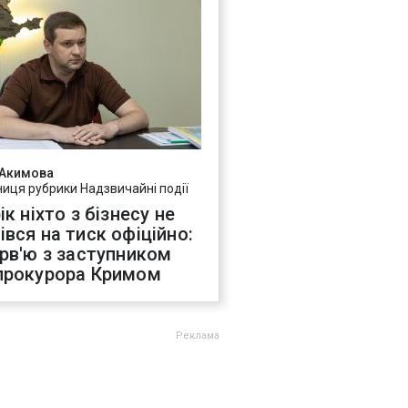
 Акимова
ниця рубрики Надзвичайні події
ік ніхто з бізнесу не
івся на тиск офіційно:
ерв'ю з заступником
прокурора Кримом