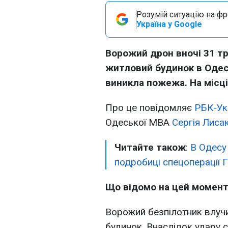
Розумій ситуацію на фро
Україна у Google
Ворожий дрон вночі 31 т
житловий будинок в Одес
виникла пожежа. На місц
Про це повідомляє
РБК-Ук
Одеської МВА
Сергія Лиса
Читайте також
:
В Одесу 
подробиці спецоперації 
Що відомо на цей момен
Ворожий безпілотник влуч
будинок. Внаслідок удару 