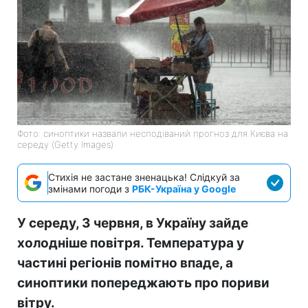
Фото: синоптики назвали несподіваний прогноз для Києва на
середу (Getty Images)
Стихія не застане зненацька! Слідкуй за
змінами погоди з
РБК-Україна у Google
У середу, 3 червня, в Україну зайде
холодніше повітря. Температура у
частині регіонів помітно впаде, а
синоптики попереджають про пориви
вітру.