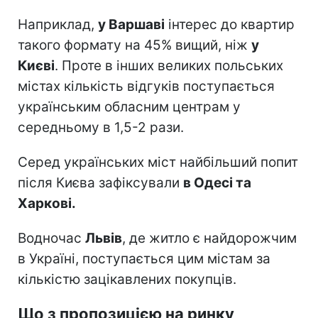
Наприклад,
у Варшаві
інтерес до квартир
такого формату на 45% вищий, ніж
у
Києві
. Проте в інших великих польських
містах кількість відгуків поступається
українським обласним центрам у
середньому в 1,5-2 рази.
Серед українських міст найбільший попит
після Києва зафіксували
в Одесі та
Харкові.
Водночас
Львів
, де житло є найдорожчим
в Україні, поступається цим містам за
кількістю зацікавлених покупців.
Що з пропозицією на ринку