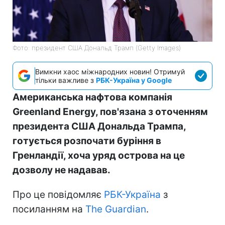
Фото: президент США Дональд Трамп (Getty Images)
Вимкни хаос міжнародних новин! Отримуй
тільки важливе з
РБК-Україна у Google
Американська нафтова компанія
Greenland Energy, пов'язана з оточенням
президента США Дональда Трампа,
готується розпочати буріння в
Гренландії, хоча уряд острова на це
дозволу не надавав.
Про це повідомляє
РБК-Україна
з
посиланням на
The Guardian
.