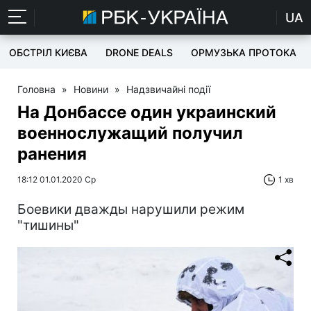
UA
ОБСТРІЛ КИЄВА
DRONE DEALS
ОРМУЗЬКА ПРОТОКА
Головна
»
Новини
»
Надзвичайні події
На Донбассе один украинский
военнослужащий получил
ранения
18:12 01.01.2020 Ср
1 хв
Боевики дважды нарушили режим
"тишины"