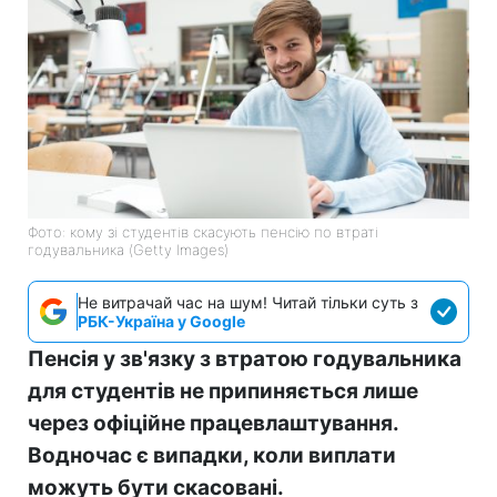
Фото: кому зі студентів скасують пенсію по втраті
годувальника (Getty Imagеs)
Не витрачай час на шум! Читай тільки суть з
РБК-Україна у Google
Пенсія у зв'язку з втратою годувальника
для студентів не припиняється лише
через офіційне працевлаштування.
Водночас є випадки, коли виплати
можуть бути скасовані.