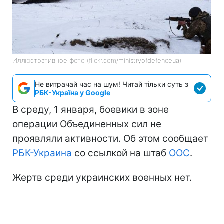
Иллюстративное фото (flickr.com/ministryofdefenceua)
Не витрачай час на шум! Читай тільки суть з
РБК-Україна у Google
В среду, 1 января, боевики в зоне
операции Объединенных сил не
проявляли активности. Об этом сообщает
РБК-Украина
со ссылкой на штаб
ООС
.
Жертв среди украинских военных нет.