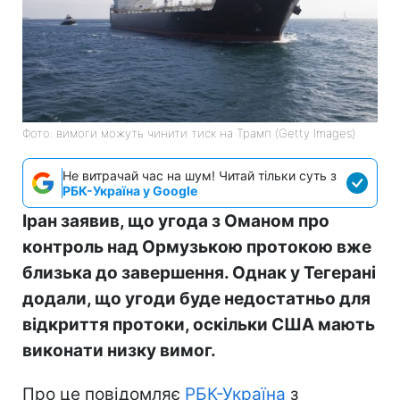
Фото: вимоги можуть чинити тиск на Трамп (Getty Images)
Не витрачай час на шум! Читай тільки суть з
РБК-Україна у Google
Іран заявив, що угода з Оманом про
контроль над Ормузькою протокою вже
близька до завершення. Однак у Тегерані
додали, що угоди буде недостатньо для
відкриття протоки, оскільки США мають
виконати низку вимог.
Про це повідомляє
РБК-Україна
з