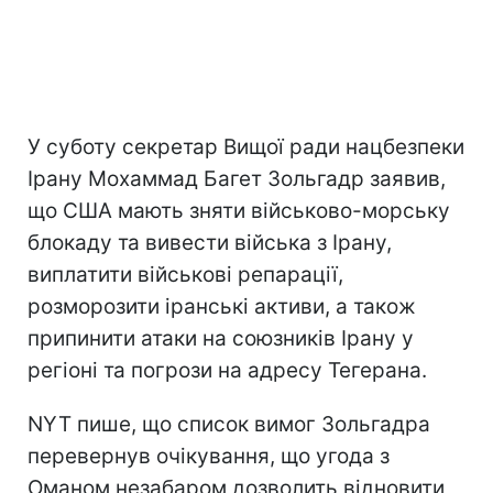
У суботу секретар Вищої ради нацбезпеки
Ірану Мохаммад Багет Зольгадр заявив,
що США мають зняти військово-морську
блокаду та вивести війська з Ірану,
виплатити військові репарації,
розморозити іранські активи, а також
припинити атаки на союзників Ірану у
регіоні та погрози на адресу Тегерана.
NYT пише, що список вимог Зольгадра
перевернув очікування, що угода з
Оманом незабаром дозволить відновити