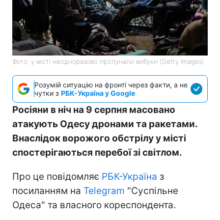
Фото: у місті неодноразово пролунали вибухи (Getty Images)
Розумій ситуацію на фронті через факти, а не
чутки з
РБК-Україна у Google
Росіяни в ніч на 9 серпня масовано
атакують Одесу дронами та ракетами.
Внаслідок ворожого обстрілу у місті
спостерігаються перебої зі світлом.
Про це повідомляє
РБК-Україна
з
посиланням на
Telegram
"Суспільне
Одеса" та власного кореспондента.