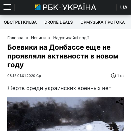
UA
ОБСТРІЛ КИЄВА
DRONE DEALS
ОРМУЗЬКА ПРОТОКА
Головна
»
Новини
»
Надзвичайні події
Боевики на Донбассе еще не
проявляли активности в новом
году
08:15 01.01.2020 Ср
1 хв
Жертв среди украинских военных нет