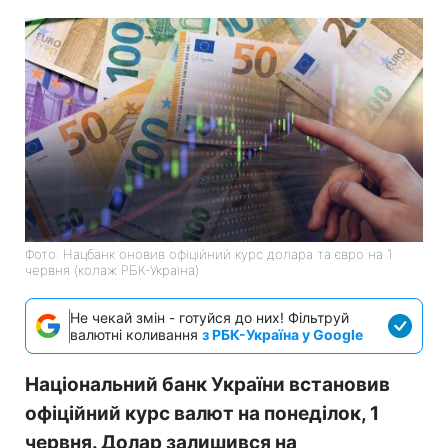
Фото: Нацбанк оновив офіційний курс долара та євро на 1
червня (колаж РБК-Україна)
Не чекай змін - готуйся до них! Фільтруй
валютні коливання
з РБК-Україна у Google
Національний банк України встановив
офіційний курс валют на понеділок, 1
червня. Долар залишився на