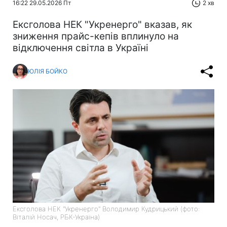
16:22 29.05.2026 Пт
2 хв
Ексголова НЕК "Укренерго" вказав, як
зниження прайс-кепів вплинуло на
відключення світла в Україні
ЮЛІЯ БОЙКО
Ексголова НЕК "Укренерго" Володимир Кудрицький (фото:
Віталій Носач, РБК-Україна)