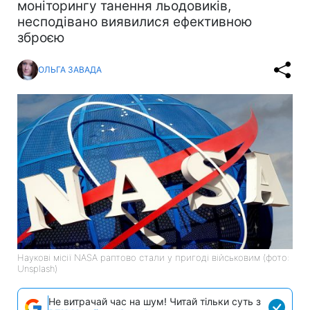
моніторингу танення льодовиків,
несподівано виявилися ефективною
зброєю
ОЛЬГА ЗАВАДА
Наукові місії NASA раптово стали у пригоді військовим (фото:
Unsplash)
Не витрачай час на шум! Читай тільки суть з