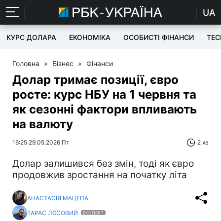
UA
КУРС ДОЛАРА
ЕКОНОМІКА
ОСОБИСТІ ФІНАНСИ
TEC
Головна
»
Бізнес
»
Фінанси
Долар тримає позиції, євро
росте: курс НБУ на 1 червня та
як сезонні фактори впливають
на валюту
16:25 29.05.2026 Пт
2 хв
Долар залишився без змін, тоді як євро
продовжив зростання на початку літа
АНАСТАСІЯ МАЦЕПА
ТАРАС ЛЄСОВИЙ
ЕКСПЕРТ