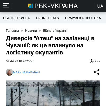
UA
ОБСТРІЛ КИЄВА
DRONE DEALS
ОРМУЗЬКА ПРОТОКА
Головна
»
Новини
»
Війна в Україні
Диверсія "Атеш" на залізниці в
Чувашії: як це вплинуло на
логістику окупантів
02:44 23.10.2025 Чт
2 хв
МАРИНА БАЛАБАН