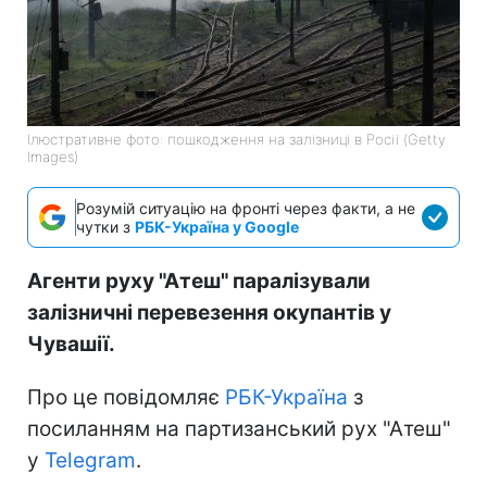
Ілюстративне фото: пошкодження на залізниці в Росії (Getty
Images)
Розумій ситуацію на фронті через факти, а не
чутки з
РБК-Україна у Google
Агенти руху "Атеш" паралізували
залізничні перевезення окупантів у
Чувашії.
Про це повідомляє
РБК-Україна
з
посиланням на партизанський рух "Атеш"
у
Telegram
.