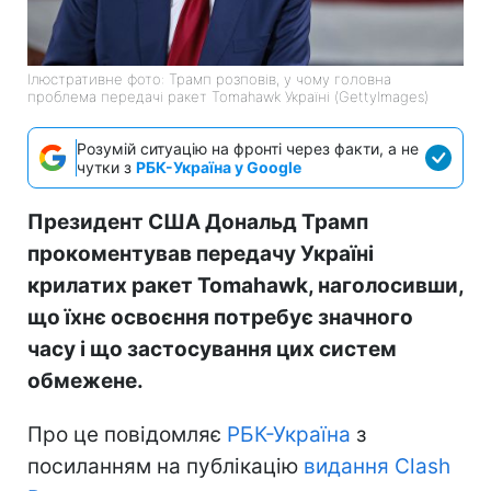
Ілюстративне фото: Трамп розповів, у чому головна
проблема передачі ракет Tomahawk Україні (GettyImages)
Розумій ситуацію на фронті через факти, а не
чутки з
РБК-Україна у Google
Президент США Дональд Трамп
прокоментував передачу Україні
крилатих ракет Tomahawk, наголосивши,
що їхнє освоєння потребує значного
часу і що застосування цих систем
обмежене.
Про це повідомляє
РБК-Україна
з
посиланням на публікацію
видання Clash