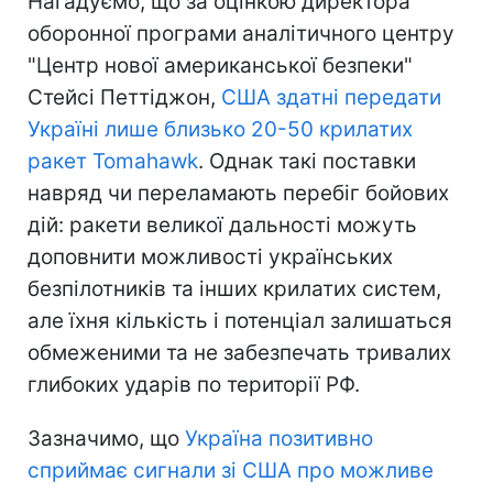
Нагадуємо, що за оцінкою директора
оборонної програми аналітичного центру
"Центр нової американської безпеки"
Стейсі Петтіджон,
США здатні передати
Україні лише близько 20-50 крилатих
ракет Tomahawk
. Однак такі поставки
навряд чи переламають перебіг бойових
дій: ракети великої дальності можуть
доповнити можливості українських
безпілотників та інших крилатих систем,
але їхня кількість і потенціал залишаться
обмеженими та не забезпечать тривалих
глибоких ударів по території РФ.
Зазначимо, що
Україна позитивно
сприймає сигнали зі США про можливе