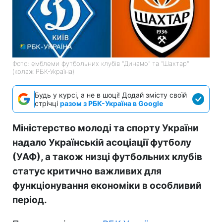
Фото: емблеми футбольних клубів "Динамо" та "Шахтар"
(колаж РБК-Україна)
Будь у курсі, а не в шоці! Додай змісту своїй
стрічці
разом з РБК-Україна в Google
Міністерство молоді та спорту України
надало Українській асоціації футболу
(УАФ), а також низці футбольних клубів
статус критично важливих для
функціонування економіки в особливий
період.