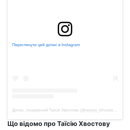
Переглянути цей допис в Instagram
Допис, поширений Таїсія Хвостова (@taisiya_khvostova)
Що відомо про Таїсію Хвостову