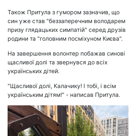
Також Притула з гумором зазначив, що
син уже став "беззаперечним володарем
призу глядацьких симпатій" серед друзів
родини та "головним посміхуном Києва".
На завершення волонтер побажав синові
щасливої долі та звернувся до всіх
українських дітей.
"Щасливої долі, Калачику! І тобі, і всім
українським дітям!" - написав Притула.