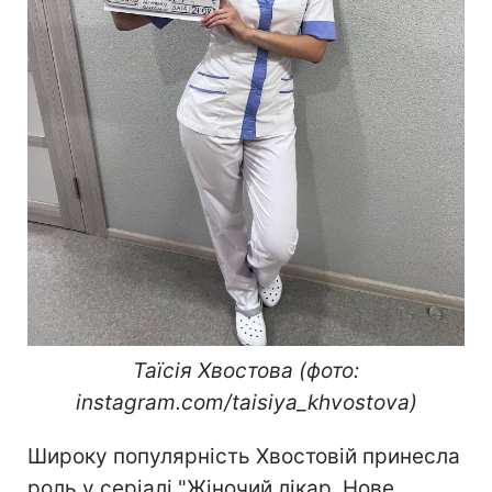
Таїсія Хвостова (фото:
instagram.com/taisiya_khvostova)
Широку популярність Хвостовій принесла
роль у серіалі "Жіночий лікар. Нове