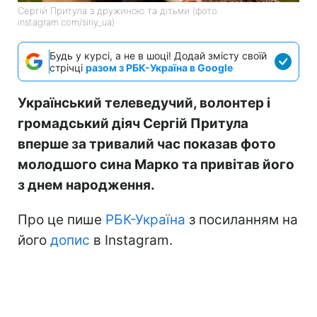
Сергій Притула з дружиною та дітьми (фото:
instagram.com/siriy_ua)
Будь у курсі, а не в шоці! Додай змісту своїй
стрічці
разом з РБК-Україна в Google
Український телеведучий, волонтер і
громадський діяч Сергій Притула
вперше за тривалий час показав фото
молодшого сина Марко та привітав його
з днем народження.
Про це пише
РБК-Україна
з посиланням на
його
допис
в Instagram.