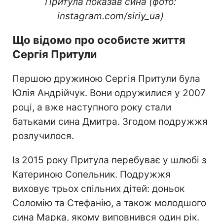
Притула показав сина (фото:
instagram.com/siriy_ua)
Що відомо про особисте життя
Сергія Притули
Першою дружиною Сергія Притули була
Юлія Андрійчук. Вони одружилися у 2007
році, а вже наступного року стали
батьками сина Дмитра. Згодом подружжя
розлучилося.
Із 2015 року Притула перебуває у шлюбі з
Катериною Сопельник. Подружжя
виховує трьох спільних дітей: доньок
Соломію та Стефанію, а також молодшого
сина Марка, якому виповнився один рік.