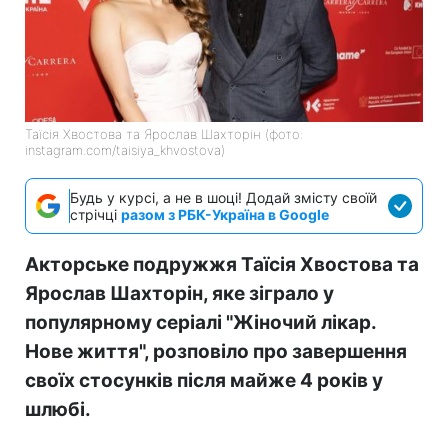
Таїсія Хвостова та Ярослав Шахторін (фото:
instagram.com/taisiya_khvostova)
Будь у курсі, а не в шоці! Додай змісту своїй
стрічці
разом з РБК-Україна в Google
Акторське подружжя Таїсія Хвостова та
Ярослав Шахторін, яке зіграло у
популярному серіалі "Жіночий лікар.
Нове життя", розповіло про завершення
своїх стосунків після майже 4 років у
шлюбі.