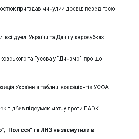
Костюк пригадав минулий досвід перед грою
: всі дуелі України та Данії у єврокубках
овського та Гусєва у "Динамо": про що
зиція України в таблиці коефіцієнтів УЄФА
тюк підбив підсумок матчу проти ПАОК
о", "Полісся" та ЛНЗ не засмутили в