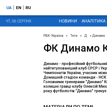
UA
EN
RU
НОВИНИ
АНАЛІТИКА
ЧТ, 06 СЕРПНЯ
РБК-Україна
»
Теги
»
Д
» Динамо
ФК Динамо К
Динамо - професійний футбольний 
найтитулованіший клуб СРСР і Ук
Чемпіонатів України, учасник міжн
Домашній стадіон команди - НСК "
Головними тренерами "Динамо" Киї
колишні гравці клубу Олексій Миха
року футболістів "Динамо" тренує