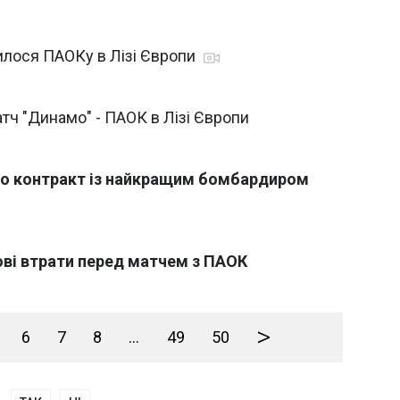
илося ПАОКу в Лізі Європи
тч "Динамо" - ПАОК в Лізі Європи
ло контракт із найкращим бомбардиром
ові втрати перед матчем з ПАОК
>
6
7
8
...
49
50