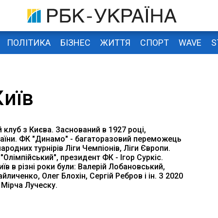
ПОЛІТИКА
БІЗНЕС
ЖИТТЯ
СПОРТ
WAVE
S
иїв
клуб з Києва. Заснований в 1927 році,
раїни. ФК "Динамо" - багаторазовий переможець
ародних турнірів Ліги Чемпіонів, Ліги Європи.
Олімпійський", президент ФК - Ігор Суркіс.
в в різні роки були: Валерій Лобановський,
йличенко, Олег Блохін, Сергій Ребров і ін. З 2020
 Мірча Луческу.