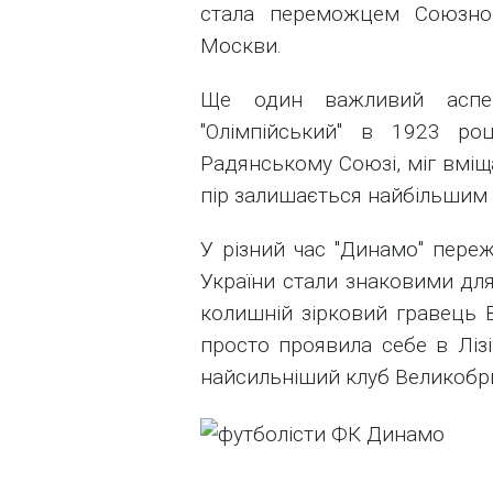
стала переможцем Союзног
Москви.
Ще один важливий аспек
"Олімпійський" в 1923 ро
Радянському Союзі, міг вміща
пір залишається найбільшим в
У різний час "Динамо" переж
України стали знаковими для
колишній зірковий гравець 
просто проявила себе в Лізі 
найсильніший клуб Великобрит