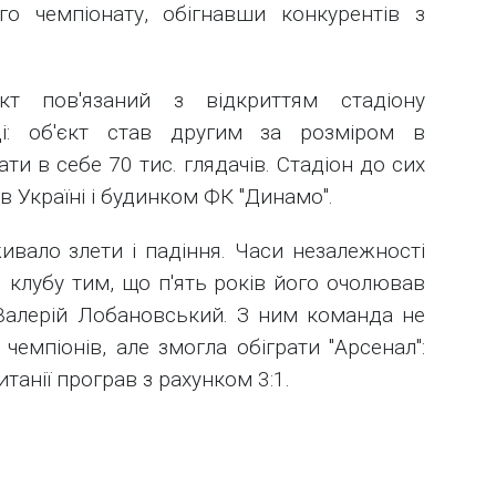
о чемпіонату, обігнавши конкурентів з
т пов'язаний з відкриттям стадіону
ці: об'єкт став другим за розміром в
ти в себе 70 тис. глядачів. Стадіон до сих
 Україні і будинком ФК "Динамо".
ивало злети і падіння. Часи незалежності
 клубу тим, що п'ять років його очолював
Валерій Лобановський. З ним команда не
чемпіонів, але змогла обіграти "Арсенал":
анії програв з рахунком 3:1.