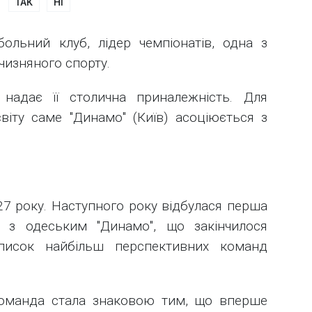
ТАК
НІ
больний клуб, лідер чемпіонатів, одна з
чизняного спорту.
 надає її столична приналежність. Для
віту саме "Динамо" (Київ) асоціюється з
27 року. Наступного року відбулася перша
я з одеським "Динамо", що закінчилося
исок найбільш перспективних команд
команда стала знаковою тим, що вперше