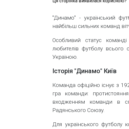
Ця сторінка виявилася корисною?
"Динамо" - український фут
найбільш сильних команд віт
Особливий статус команді
любителів футболу всього с
Україною.
Історія "Динамо" Київ
Команда офіційно існує з 19
гра команди: протистоянн
входженням команди в сп
Радянського Союзу.
Для українського футболу 