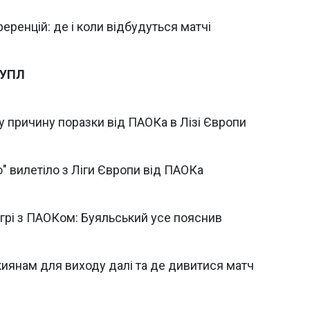
ференцій: де і коли відбудуться матчі
 УПЛ
у причину поразки від ПАОКа в Лізі Європи
о" вилетіло з Ліги Європи від ПАОКа
 грі з ПАОКом: Буяльський усе пояснив
киянам для виходу далі та де дивитися матч