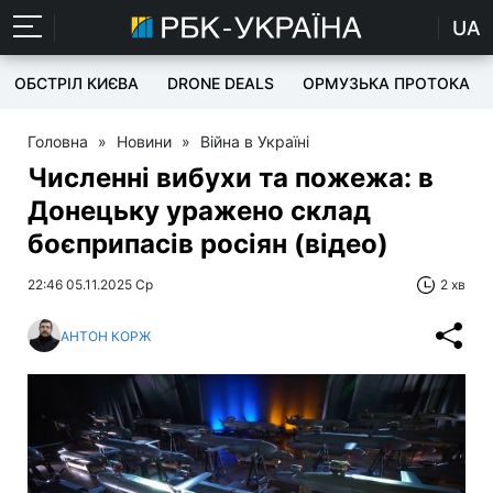
UA
ОБСТРІЛ КИЄВА
DRONE DEALS
ОРМУЗЬКА ПРОТОКА
Головна
»
Новини
»
Війна в Україні
Численні вибухи та пожежа: в
Донецьку уражено склад
боєприпасів росіян (відео)
22:46 05.11.2025 Ср
2 хв
АНТОН КОРЖ