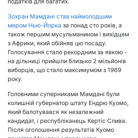
податків для багатих.
Зохран Мамдані став наймолодшим
мером Нью-Йорка
за понад сто років, а
також першим мусульманином і вихідцем
з Африки, який обійняв цю посаду.
Голосування стало рекордним за явкою -
на дільниці прийшли близько 2 мільйонів
виборців, що стало максимумом з 1969
року.
Головними суперниками Мамдані були
колишній губернатор штату Ендрю Куомо,
який балотувався як незалежний
кандидат, і республіканець Кертіс Слива.
Після оголошення результатів Куомо