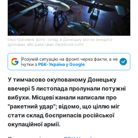
Ілюстративне фото: склад в Донецьку могли знищити
дронами, або ракетами (facebook.com)
Розумій ситуацію на фронті через факти, а не
чутки з
РБК-Україна у Google
У тимчасово окупованому Донецьку
ввечері 5 листопада пролунали потужні
вибухи. Місцеві канали написали про
"ракетний удар"; відомо, що ціллю міг
стати склад боєприпасів російської
окупаційної армії.