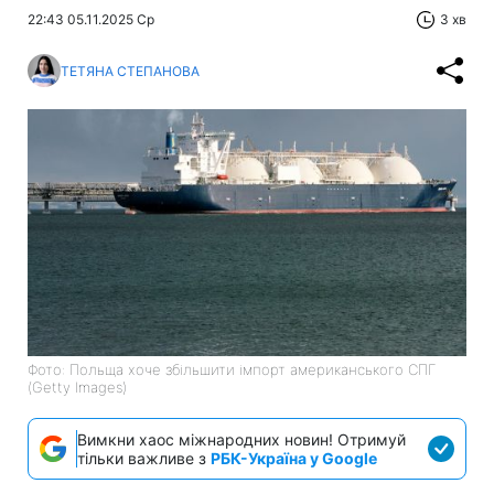
22:43 05.11.2025 Ср
3 хв
ТЕТЯНА СТЕПАНОВА
Фото: Польща хоче збільшити імпорт американського СПГ
(Getty Images)
Вимкни хаос міжнародних новин! Отримуй
тільки важливе з
РБК-Україна у Google