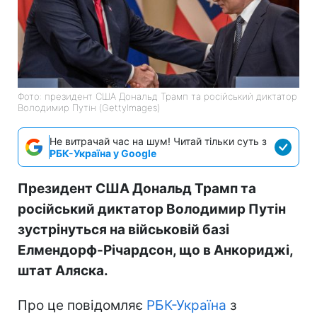
Фото: президент США Дональд Трамп та російський диктатор
Володимир Путін (GettyImages)
Не витрачай час на шум! Читай тільки суть з
РБК-Україна у Google
Президент США Дональд Трамп та
російський диктатор Володимир Путін
зустрінуться на військовій базі
Елмендорф-Річардсон, що в Анкориджі,
штат Аляска.
Про це повідомляє
РБК-Україна
з