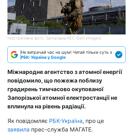
Ілюстративне фото: Запорізька АЕС (GettyImages)
Не витрачай час на шум! Читай тільки суть з
РБК-Україна у Google
Міжнародне агентство з атомної енергії
повідомило, що пожежа поблизу
градирень тимчасово окупованої
Запорізької атомної електростанції не
вплинула на рівень радіації.
Як повідомляє
РБК-Україна
, про це
заявила
прес-служба МАГАТЕ.