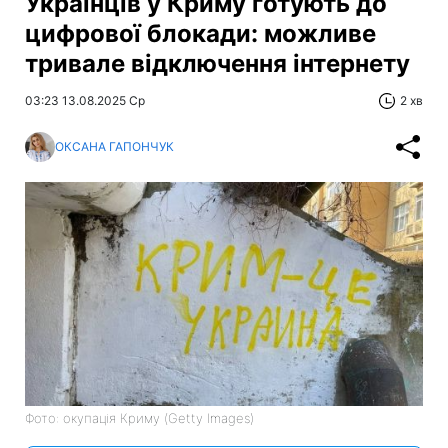
Українців у Криму готують до
цифрової блокади: можливе
тривале відключення інтернету
03:23 13.08.2025 Ср
2 хв
ОКСАНА ГАПОНЧУК
Фото: окупація Криму (Getty Images)