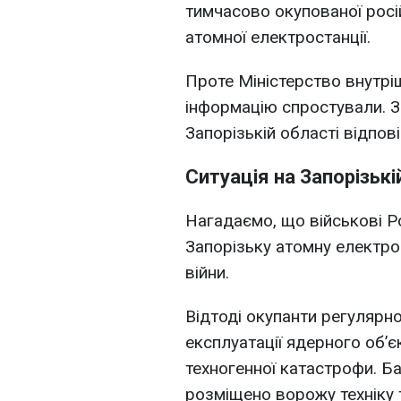
тимчасово окупованої росі
атомної електростанції.
Проте Міністерство внутрі
інформацію спростували. За 
Запорізькій області відпов
Ситуація на Запорізькі
Нагадаємо, що військові Р
Запорізьку атомну електр
війни.
Відтоді окупанти регулярн
експлуатації ядерного об’є
техногенної катастрофи. Ба
розміщено ворожу техніку 