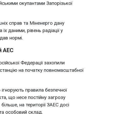
йськими окупантами Запорізької
шніх справ та Міненерго дану
їх даними, рівень радіації у
ідав нормі.
й АЕС
осійської Федерації захопили
останцію на початку повномасштабної
о ігнорують правила безпечної
кта, що несе постійну загрозу
 більше, на території ЗАЕС досі
та особовий склад.