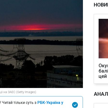
НОВИ
Оку
бал
цей
ії на ЗАЕС (Getty Images)
АНАЛ
 Читай тільки суть з
РБК-Україна у