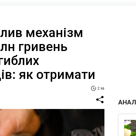
алив механізм
млн гривень
гиблих
ів: як отримати
2 хв
АНАЛ