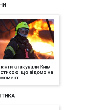
НИ
панти атакували Київ
істикою: що відомо на
 момент
ІТИКА