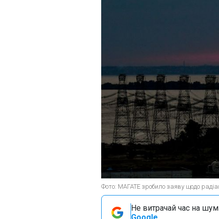
Фото: МАГАТЕ зробило заяву щодо радіац
Не витрачай час на шум!
Google