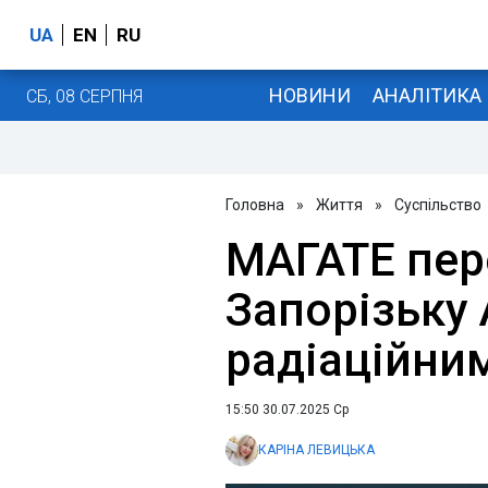
UA
EN
RU
НОВИНИ
АНАЛІТИКА
СБ, 08 СЕРПНЯ
Головна
»
Життя
»
Суспільство
МАГАТЕ пер
Запорізьку 
радіаційни
15:50 30.07.2025 Ср
КАРІНА ЛЕВИЦЬКА