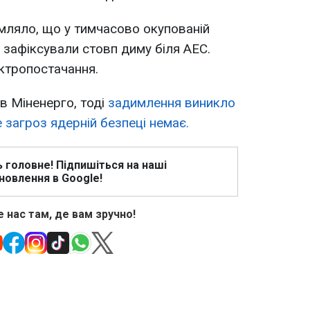
мляло, що у тимчасово окупованій
і зафіксували стовп диму біля АЕС.
ектропостачання.
в Міненерго, тоді
задимлення виникло
 загроз ядерній безпеці немає.
ь головне! Підпишіться на наші
новлення в Google!
 нас там, де вам зручно!