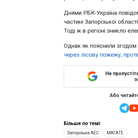
Днями РБК-Україна повідо
частині Запорізької област
Тоді ж в регіоні зникло ел
Однак як пояснили згодом 
через лісову пожежу, проте
Не пропустіт
о
Або читайте
Більше по темі:
Запорізька АЕС
МАГАТЕ