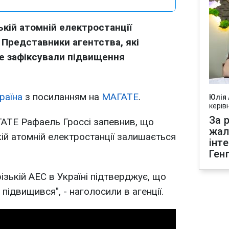
зькій атомній електростанції
 Представники агентства, які
не зафіксували підвищення
раїна
з посиланням на
МАГАТЕ
.
Юлія
керів
За р
АТЕ Рафаель Гроссі запевнив, що
жал
ькій атомній електростанції залишається
інт
Ген
зькій АЕС в Україні підтверджує, що
е підвищився", - наголосили в агенції.