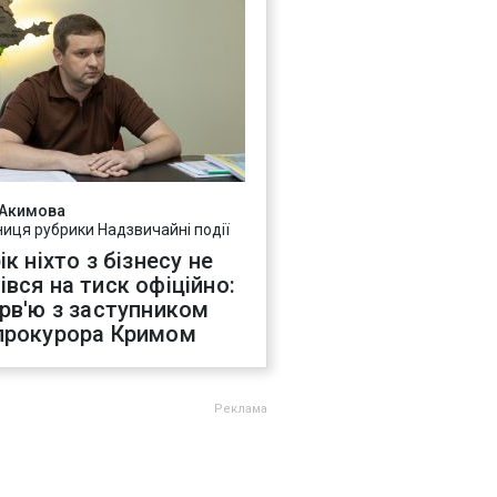
 Акимова
ниця рубрики Надзвичайні події
ік ніхто з бізнесу не
івся на тиск офіційно:
ерв'ю з заступником
прокурора Кримом