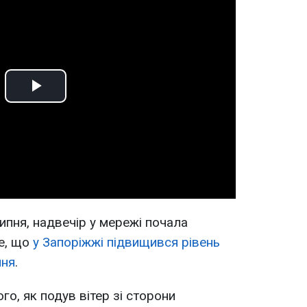
Play
Video
ипня, надвечір у мережі почала
е, що
у Запоріжжі підвищився рівень
ння
.
го, як подув вітер зі сторони