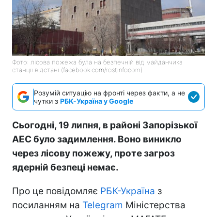
Фото: лісова пожежа була на безпечній від майданчика
станції відстані (facebook.com/rostinfocom)
Розумій ситуацію на фронті через факти, а не
чутки з
РБК-Україна у Google
Сьогодні, 19 липня, в районі Запорізької
АЕС було задимлення. Воно виникло
через лісову пожежу, проте загроз
ядерній безпеці немає.
Про це повідомляє
РБК-Україна
з
посиланням на
Telegram
Міністерства