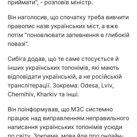
приймати", - розповів міністр.
Він наголосив, що спочатку треба вивчити
правопис назв українських міст, а вже
потім "поновлювати запевнення в глибокій
повазі".
Сибіга додав, що те саме стосується й
інших українських топонімів, які мають
відповідати українській, а не російській
транслітерації. Зокрема: Odesa, Lviv,
Chernihiv, Kharkiv та інші.
Він поінформував, що МЗС системно
працює над виправленням неправильного
написання українських топонімів усюди
по світу. Зокрема, мова йде про онлайн-