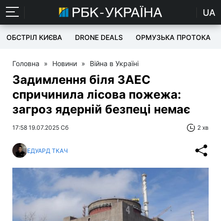
UA
ОБСТРІЛ КИЄВА
DRONE DEALS
ОРМУЗЬКА ПРОТОКА
Головна
»
Новини
»
Війна в Україні
Задимлення біля ЗАЕС
спричинила лісова пожежа:
загроз ядерній безпеці немає
17:58 19.07.2025 Сб
2 хв
ЕДУАРД ТКАЧ