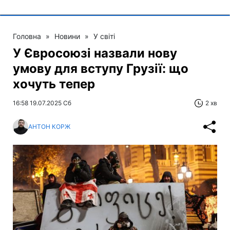
Головна
»
Новини
»
У світі
У Євросоюзі назвали нову
умову для вступу Грузії: що
хочуть тепер
16:58 19.07.2025 Сб
2 хв
АНТОН КОРЖ