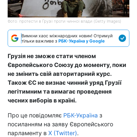
Фото: протести в Грузії проти чинної влади (Getty Images)
Вимкни хаос міжнародних новин! Отримуй
тільки важливе з
РБК-Україна у Google
Грузія не зможе стати членом
Європейського Союзу до моменту, поки
не змінить свій авторитарний курс.
Також ЄС не визнає чинний уряд Грузії
легітимним та вимагає проведення
чесних виборів в країні.
Про це повідомляє
РБК-Україна
з
посиланням на заяву Європейського
парламенту в
X (Twitter)
.