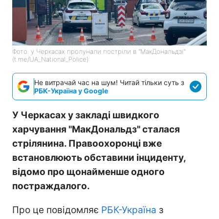
Фото: у Черкасах пролунали постріли в "МакДональдзі"
(t.me/UA_National_Police)
Не витрачай час на шум! Читай тільки суть з
РБК-Україна у Google
У Черкасах у закладі швидкого
харчування "МакДональдз" сталася
стрілянина. Правоохоронці вже
встановлюють обставини інциденту,
відомо про щонайменше одного
постраждалого.
Про це повідомляє
РБК-Україна
з