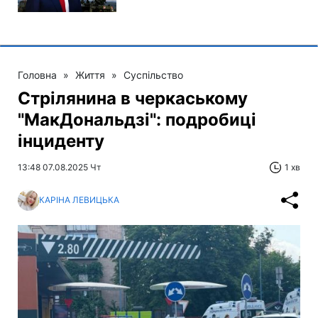
Головна
»
Життя
»
Суспільство
Стрілянина в черкаському
"МакДональдзі": подробиці
інциденту
13:48 07.08.2025 Чт
1 хв
КАРІНА ЛЕВИЦЬКА