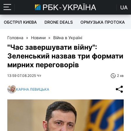
UA
ОБСТРІЛ КИЄВА
DRONE DEALS
ОРМУЗЬКА ПРОТОКА
Головна
»
Новини
»
Війна в Україні
"Час завершувати війну":
Зеленський назвав три формати
мирних переговорів
13:59 07.08.2025 Чт
2 хв
КАРІНА ЛЕВИЦЬКА