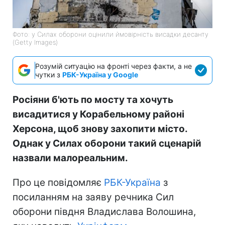
Фото: у Силах оборони оцінили ймовірність висадки десанту
(Getty Images)
Розумій ситуацію на фронті через факти, а не
чутки з
РБК-Україна у Google
Росіяни б'ють по мосту та хочуть
висадитися у Корабельному районі
Херсона, щоб знову захопити місто.
Однак у Силах оборони такий сценарій
назвали малореальним.
Про це повідомляє
РБК-Україна
з
посиланням на заяву речника Сил
оборони півдня Владислава Волошина,