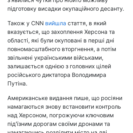
з'явилися чутки про нібито можливу
підготовку висадки окупаційного десанту.
Також у CNN
вийшла
стаття, в який
вказується, що захоплення Херсона та
області, які були окуповані в перші дні
повномасштабного вторгнення, а потім
звільнені українськими військами,
залишається однією з головних цілей
російського диктатора Володимира
Путіна.
Американське видання пише, що росіяни
намагаються знову встановити контроль
над Херсоном, погрожуючи ключовим
під'їзним дорогам своїми дронами та
намагаючись розділити місто на дві