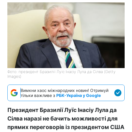
Фото: президент Бразилії Луїс Інасіу Лула да Сілва (Getty
Images)
Вимкни хаос міжнародних новин! Отримуй
тільки важливе з
РБК-Україна у Google
Президент Бразилії Луїс Інасіу Лула да
Сілва наразі не бачить можливості для
прямих переговорів із президентом США