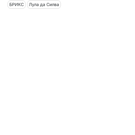
БРИКС
Лула да Силва