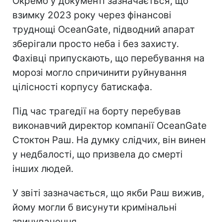
Окремо у документі зазначається, що
взимку 2023 року через фінансові
труднощі OceanGate, підводний апарат
зберігали просто неба і без захисту.
Фахівці припускають, що перебування на
морозі могло спричинити руйнування
цілісності корпусу батискафа.
Під час трагедії на борту перебував
виконавчий директор компанії OceanGate
Стоктон Раш. На думку слідчих, він винен
у недбалості, що призвела до смерті
інших людей.
У звіті зазначається, що якби Раш вижив,
йому могли б висунути кримінальні
звинувачення.