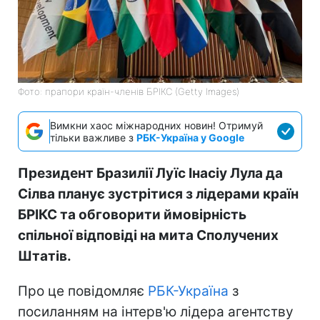
Фото: прапори країн-членів БРІКС (Getty Images)
Вимкни хаос міжнародних новин! Отримуй
тільки важливе з
РБК-Україна у Google
Президент Бразилії Луїс Інасіу Лула да
Сілва планує зустрітися з лідерами країн
БРІКС та обговорити ймовірність
спільної відповіді на мита Сполучених
Штатів.
Про це повідомляє
РБК-Україна
з
посиланням на інтерв'ю лідера агентству