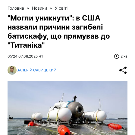
Головна
»
Новини
»
У світі
"Могли уникнути": в США
назвали причини загибелі
батискафу, що прямував до
"Титаніка"
05:24 07.08.2025 Чт
2 хв
ВАЛЕРІЙ САВИЦЬКИЙ