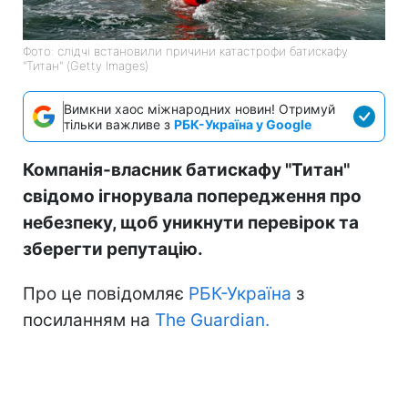
Фото: слідчі встановили причини катастрофи батискафу
"Титан" (Getty Images)
Вимкни хаос міжнародних новин! Отримуй
тільки важливе з
РБК-Україна у Google
Компанія-власник батискафу "Титан"
свідомо ігнорувала попередження про
небезпеку, щоб уникнути перевірок та
зберегти репутацію.
Про це повідомляє
РБК-Україна
з
посиланням на
The Guardian.