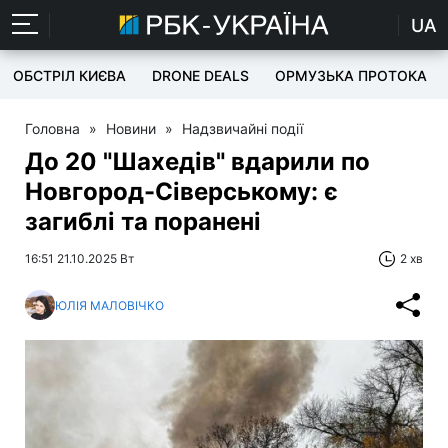
UA
ОБСТРІЛ КИЄВА
DRONE DEALS
ОРМУЗЬКА ПРОТОКА
Головна
»
Новини
»
Надзвичайні події
До 20 "Шахедів" вдарили по
Новгород-Сіверському: є
загиблі та поранені
16:51 21.10.2025 Вт
2 хв
ЮЛІЯ МАЛОВІЧКО