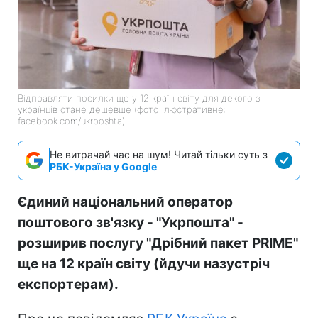
Відправляти посилки ще у 12 країн світу для декого з
українців стане дешевше (фото ілюстративне:
facebook.com/ukrposhta)
Не витрачай час на шум! Читай тільки суть з
РБК-Україна у Google
Єдиний національний оператор
поштового зв'язку - "Укрпошта" -
розширив послугу "Дрібний пакет PRIME"
ще на 12 країн світу (йдучи назустріч
експортерам).