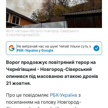
Фото: наслідки обстрілу Новгород-Сіверського
(t.me/chernigivskaODA)
Не витрачай час на шум! Читай тільки суть з
РБК-Україна у Google
Ворог продовжує повітряний терор на
Чернігівщині - Новгород-Сіверський
опинився під масованою атакою дронів
21 жовтня.
Про це повідомляє
РБК-Україна
з
посиланням на голову Новгород-