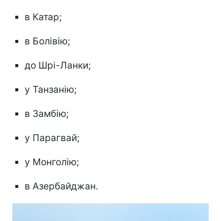
в Катар;
в Болівію;
до Шрі-Ланки;
у Танзанію;
в Замбію;
у Парагвай;
у Монголію;
в Азербайджан.