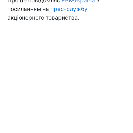
Про це повідомляє
РБК-Україна
з
посиланням на
прес-службу
акціонерного товариства.