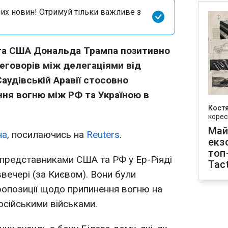
их новин! Отримуй тільки важливе з
нта США Дональда Трампа позитивно
еговорів між делегаціями від
аудівській Аравії стосовно
ння вогню між РФ та Україною в
Кост
корес
Май
на
, посилаючись на
Reuters
.
екз
топ
 представниками США та РФ у Ер-Ріяді
Tact
вечері (за Києвом). Вони були
пропозиції щодо припинення вогню на
осійськими військами.