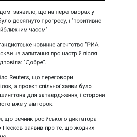
домі заявило, що на переговорах у
 було досягнуто прогресу, і "позитивне
айближчим часом".
гандистське новинне агентство "РИА
скви на запитання про настрій після
дповіла: "Добре".
ло Reuters, що переговори
лок, а проект спільної заяви було
шингтона для затвердження, і сторони
ого вже у вівторок.
, що речник російського диктатора
 Пєсков заявив про те, що жодних
но.