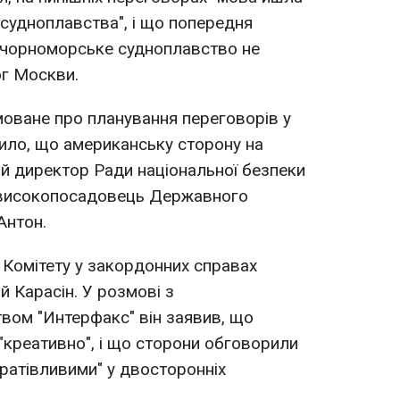
 судноплавства", і що попередня
 чорноморське судноплавство не
г Москви.
оване про планування переговорів у
мило, що американську сторону на
й директор Ради національної безпеки
 високопосадовець Державного
Антон.
Комітету у закордонних справах
й Карасін. У розмові з
вом "Интерфакс" він заявив, що
креативно", і що сторони обговорили
дратівливими" у двосторонніх