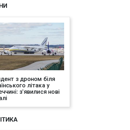
НИ
идент з дроном біля
аїнського літака у
еччині: з'явилися нові
алі
ІТИКА