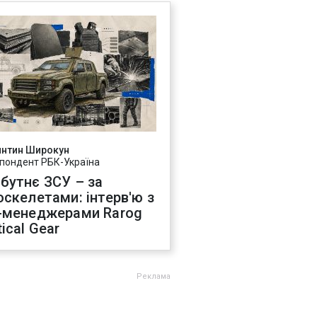
янтин Широкун
пондент РБК-Україна
бутнє ЗСУ – за
оскелетами: інтерв'ю з
-менеджерами Rarog
ical Gear