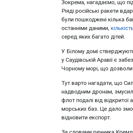
Зокрема, нагадаємо, що під
Ріяді російські ракети вда
були пошкоджені кілька баг
останніми даними,
кількіс
серед яких багато дітей.
У Білому домі стверджуют
у Саудівській Аравії є заб
Чорному морі, що дозволит
Тут варто нагадати, що Си
надводним дронам, змусили
флот подалі від відкритої 
морських баз. Це дало змог
відновити експорт.
За словами речника Кремля