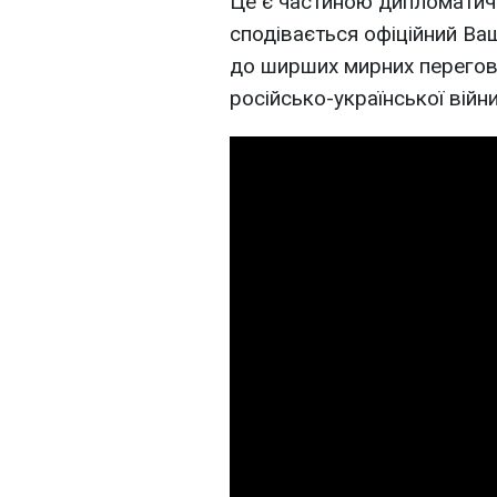
Це є частиною дипломатични
сподівається офіційний В
до ширших мирних перегово
російсько-української війни