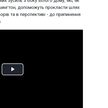
х зусиль з боку Білого дому, які, як
ашингтон, допоможуть прокласти шлях
рів та в перспективі - до припинення
.
Play
Video