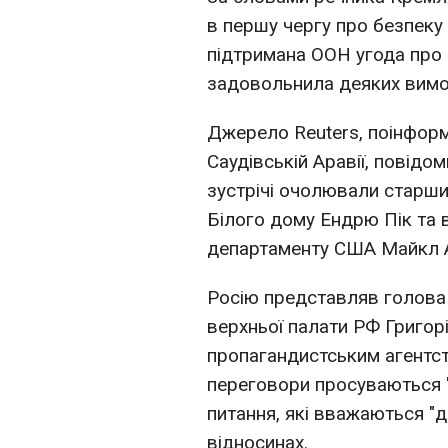
в першу чергу про безпеку
підтримана ООН угода про
задовольнила деяких вимо
Джерело Reuters, поінформ
Саудівській Аравії, повідо
зустрічі очолювали старши
Білого дому Ендрю Пік та
департаменту США Майкл 
Росію представляв голова 
верхньої палати РФ Григорі
пропагандистським агентст
переговори просуваються "
питання, які вважаються "
відносинах.