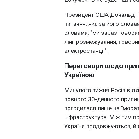
Президент США Дональд Тр
питання, які, за його слова
словами, "ми зараз говори
лінії розмежування, говори
електростанції".
Переговори щодо прип
Україною
Минулого тижня Росія від
повного 30-денного припине
погодилася лише на "морато
інфраструктуру. Між тим по
України продовжуються, й 