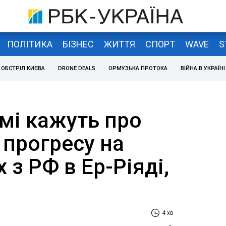
ПОЛІТИКА
БІЗНЕС
ЖИТТЯ
СПОРТ
WAVE
S
ОБСТРІЛ КИЄВА
DRONE DEALS
ОРМУЗЬКА ПРОТОКА
ВІЙНА В УКРАЇНІ
мі кажуть про
 прогресу на
 з РФ в Ер-Ріяді,
4 хв