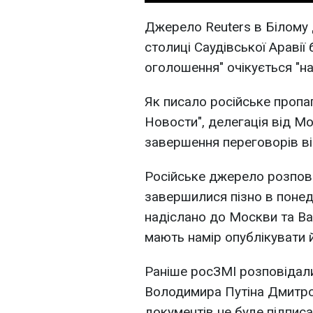
Джерело Reuters в Білому 
столиці Саудівської Аравії
оголошення" очікується "н
Як писало російське пропа
Новости", делегація від Мо
завершення переговорів ві
Російське джерело розпові
завершилися пізно в понеді
надіслано до Москви та Ва
мають намір опублікувати й
Раніше росЗМІ розповідали
Володимира Путіна Дмитро
документів не буде підписа