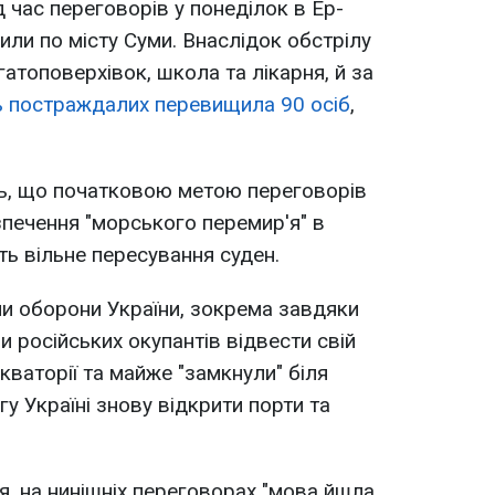
 час переговорів у понеділок в Ер-
рили по місту Суми. Внаслідок обстрілу
атоповерхівок, школа та лікарня, й за
ть постраждалих перевищила 90 осіб
,
ь, що початковою метою переговорів
езпечення "морського перемир'я" в
ь вільне пересування суден.
ли оборони України, зокрема завдяки
 російських окупантів відвести свій
акваторії та майже "замкнули" біля
у Україні знову відкрити порти та
, на нинішніх переговорах "мова йшла