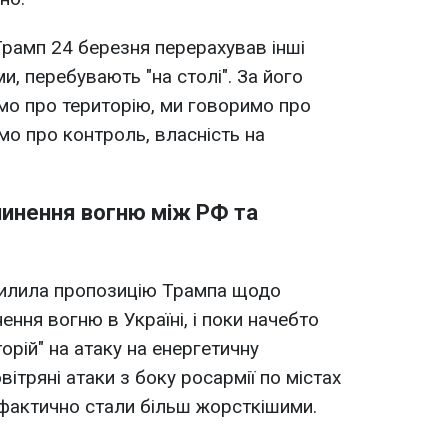
амп 24 березня перерахував інші
ми, перебувають "на столі". За його
мо про територію, ми говоримо про
мо про контроль, власність на
инення вогню між РФ та
хилила пропозицію Трампа щодо
ння вогню в Україні, і поки начебто
рій" на атаку на енергетичну
вітряні атаки з боку росармії по містах
фактично стали більш жорсткішими.