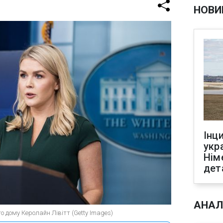
НОВИ
Інц
укр
Нім
дет
АНАЛ
 дому Керолайн Лівітт (Getty Images)