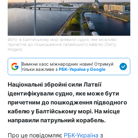
Фото: в Балтійському морі виявили судно, яке можливо
причетне до пошкодження латвійського кабелю (Getty
Images)
Вимкни хаос міжнародних новин! Отримуй
тільки важливе з
РБК-Україна у Google
Національні збройні сили Латвії
ідентифікували судно, яке може бути
причетним до пошкодження підводного
кабелю у Балтійському морі. На місце
направили патрульний корабель.
Про це повідомляє
РБК-Україна
з