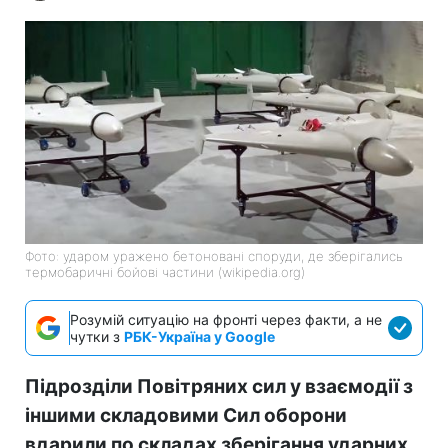
Фото: ударом уражено бетоновані споруди, де зберігались
термобаричні бойові частини (wikipedia.org)
Розумій ситуацію на фронті через факти, а не
чутки з
РБК-Україна у Google
Підрозділи Повітряних сил у взаємодії з
іншими складовими Сил оборони
вдарили по складах зберігання ударних