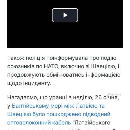
Play
Video
Також поліція поінформувала про подію
союзників по НАТО, включно зі Швецією, і
продовжують обмінюватись інформацією
щодо інциденту.
Нагадаємо, що уранці в неділю, 26 січня,
у
Балтійському морі між Латвією та
Швецією було пошкоджено підводний
оптоволоконний кабель
"Латвійського