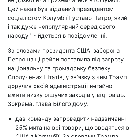
не дозволили приземлитися в Колумбії.
Цей наказ був відданий президентом-
соціалістом Колумбії Густаво Петро, який
і так дуже непопулярний серед свого
народу", - йдеться в повідомленні.
За словами президента США, заборона
Петро на ці рейси поставила під загрозу
національну та громадську безпеку
Сполучених Штатів, у зв'язку з чим Трамп
доручив своїй адміністрації негайно
вжити низку рішучих заходів у відповідь.
Зокрема, глава Білого дому:
дав команду запровадити надзвичайні
25% мита на всі товари, що вводяться в
США з Колумбії. За словами Трампа,