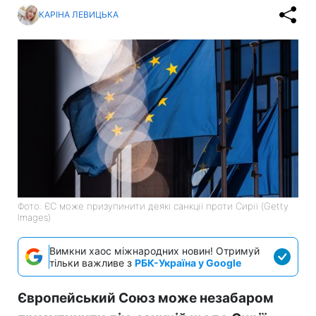
КАРІНА ЛЕВИЦЬКА
Фото: ЄС може призупинити деякі санкції проти Сирії (Getty
Images)
Вимкни хаос міжнародних новин! Отримуй
тільки важливе з
РБК-Україна у Google
Європейський Союз може незабаром