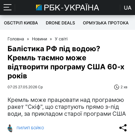
UA
ОБСТРІЛ КИЄВА
DRONE DEALS
ОРМУЗЬКА ПРОТОКА
Головна
»
Новини
»
У світі
Балістика РФ під водою?
Кремль таємно може
відтворити програму США 60-х
років
07:25 27.05.2026 Ср
2 хв
Кремль може працювати над програмою
ракет "Скіф", що стартують прямо з-під
води, за прикладом старої програми США
ПИЛИП БОЙКО