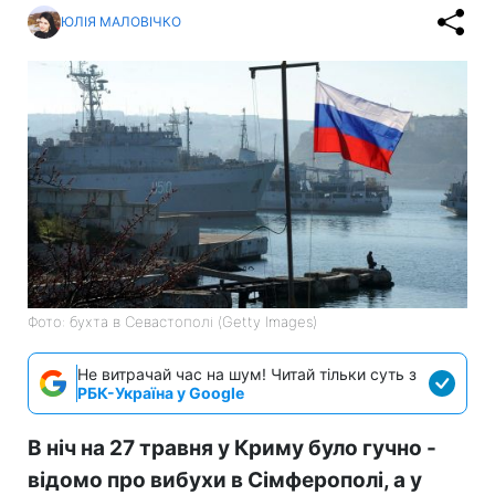
ЮЛІЯ МАЛОВІЧКО
Фото: бухта в Севастополі (Getty Images)
Не витрачай час на шум! Читай тільки суть з
РБК-Україна у Google
В ніч на 27 травня у Криму було гучно -
відомо про вибухи в Сімферополі, а у