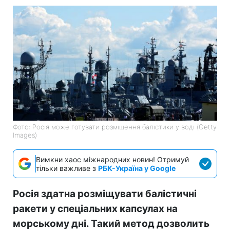
Фото: Росія може готувати розміщення балістики у воді (Getty
Images)
Вимкни хаос міжнародних новин! Отримуй
тільки важливе з
РБК-Україна у Google
Росія здатна розміщувати балістичні
ракети у спеціальних капсулах на
морському дні. Такий метод дозволить