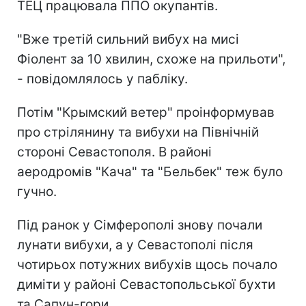
ТЕЦ працювала ППО окупантів.
"Вже третій сильний вибух на мисі
Фіолент за 10 хвилин, схоже на прильоти",
- повідомлялось у пабліку.
Потім "Крымский ветер" проінформував
про стрілянину та вибухи на Північній
стороні Севастополя. В районі
аеродромів "Кача" та "Бельбек" теж було
гучно.
Під ранок у Сімферополі знову почали
лунати вибухи, а у Севастополі після
чотирьох потужних вибухів щось почало
диміти у районі Севастопольської бухти
та Сапун-гори.