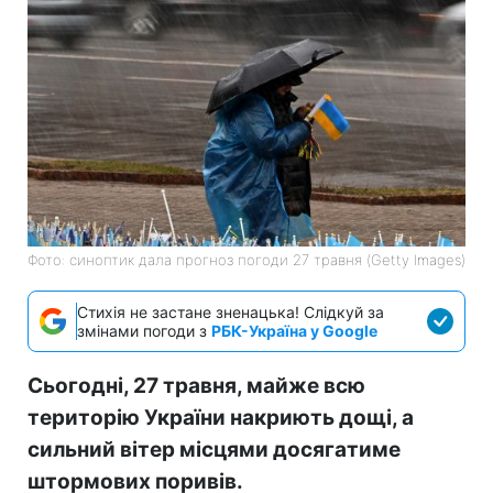
Фото: синоптик дала прогноз погоди 27 травня (Getty Images)
Стихія не застане зненацька! Слідкуй за
змінами погоди з
РБК-Україна у Google
Сьогодні, 27 травня, майже всю
територію України накриють дощі, а
сильний вітер місцями досягатиме
штормових поривів.