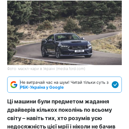
Фото: маскл-кари в Україні (media.ford.com)
Не витрачай час на шум! Читай тільки суть з
РБК-Україна у Google
Ці машини були предметом жадання
драйверів кількох поколінь по всьому
світу – навіть тих, хто розумів усю
недосяжність цієї мрії і ніколи не бачив