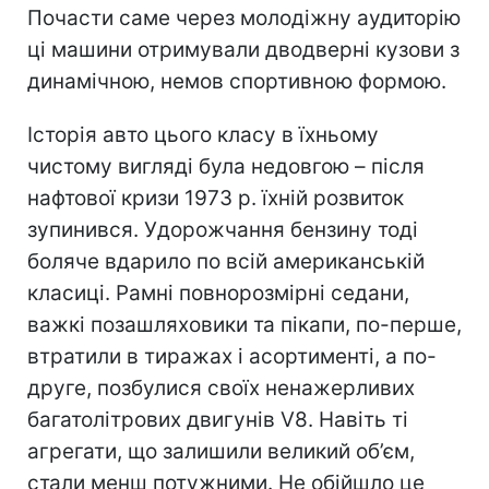
Почасти саме через молодіжну аудиторію
ці машини отримували дводверні кузови з
динамічною, немов спортивною формою.
Історія авто цього класу в їхньому
чистому вигляді була недовгою – після
нафтової кризи 1973 р. їхній розвиток
зупинився. Удорожчання бензину тоді
боляче вдарило по всій американській
класиці. Рамні повнорозмірні седани,
важкі позашляховики та пікапи, по-перше,
втратили в тиражах і асортименті, а по-
друге, позбулися своїх ненажерливих
багатолітрових двигунів V8. Навіть ті
агрегати, що залишили великий об’єм,
стали менш потужними. Не обійшло це