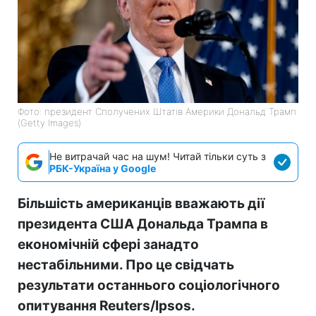
Фото: президент Сполучених Штатів Америки Дональд Трамп
(Getty Images)
Не витрачай час на шум! Читай тільки суть з
РБК-Україна у Google
Більшість американців вважають дії
президента США Дональда Трампа в
економічній сфері занадто
нестабільними. Про це свідчать
результати останнього соціологічного
опитування Reuters/Ipsos.